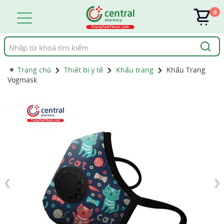
0
Tìm
kiếm
Trang chủ
Thiết bị y tế
Khẩu trang
Khẩu Trang
Vogmask
1 / 10
❮
❯