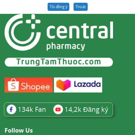
Tôi đồng ý
Thoát
134k
Fan
14,2k
Đăng ký
Follow Us