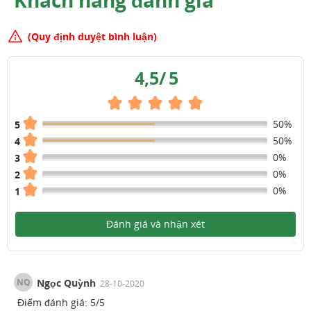
(Quy định duyệt bình luận)
4,5
/
5
50%
5
50%
4
0%
3
0%
2
0%
1
Đánh giá và nhận xét
NQ
Ngọc Quỳnh
28-10-2020
Điểm đánh giá:
5
/
5