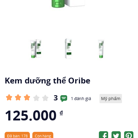
Kem dưỡng thể Oribe
3
1 đánh giá
Mỹ phẩm
125.000
₫
Đã bán: 178
Còn hàng