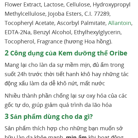
Flower Extract, Lactose, Cellulose, Hydroxypropyl
Methylcellulose, Jojoba Esters, C.I. 77289,
Tocopheryl Acetate, Ascorbyl Palmitate,
Allantoin
,
EDTA-2Na, Benzyl Alcohol, Ethylhexylglycerin,
Tocopherol, Fragrance (hương Hoa hồng).
2
Công dụng của Kem dưỡng thể Oribe
Mang lại cho làn da sự mềm mịn, đủ ẩm trong
suốt 24h trước thời tiết hanh khô hay những tác
động xấu làm da dễ khô nứt, mất nước
Nhiều thành phần chống lại sự oxy hóa của các
gốc tự do, giúp giảm quá trình da lão hóa
3
Sản phẩm dùng cho da gì?
Sản phẩm thích hợp cho những bạn muốn sở
hữu làn da khỏe mạnh,
mịn ẩm
khi hoạt động,