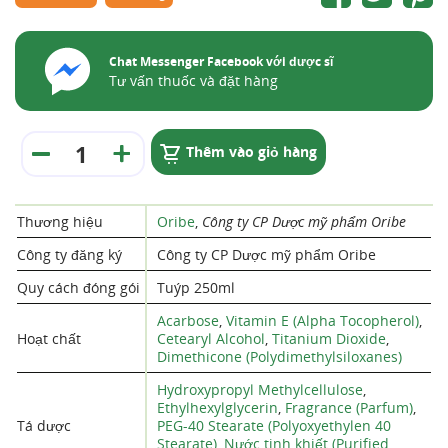
Chat Messenger Facebook với dược sĩ
Tư vấn thuốc và đặt hàng
Thêm vào giỏ hàng
Thương hiệu
Oribe
,
Công ty CP Dược mỹ phẩm Oribe
Công ty đăng ký
Công ty CP Dược mỹ phẩm Oribe
Quy cách đóng gói
Tuýp 250ml
Acarbose
,
Vitamin E (Alpha Tocopherol)
,
Hoạt chất
Cetearyl Alcohol
,
Titanium Dioxide
,
Dimethicone (Polydimethylsiloxanes)
Hydroxypropyl Methylcellulose
,
Ethylhexylglycerin
,
Fragrance (Parfum)
,
Tá dược
PEG-40 Stearate (Polyoxyethylen 40
Stearate)
,
Nước tinh khiết (Purified