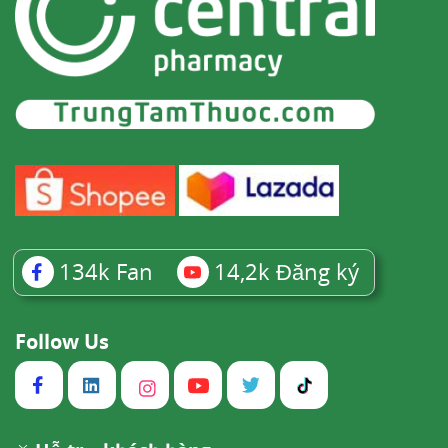
134k
Fan
14,2k
Đăng ký
Follow Us