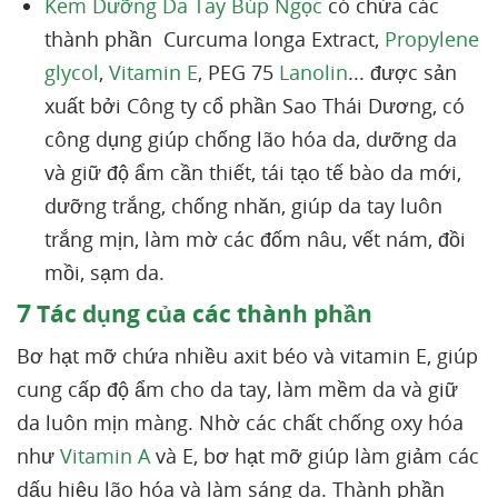
Kem Dưỡng Da Tay Búp Ngọc
có chứa các
thành phần Curcuma longa Extract,
Propylene
glycol
,
Vitamin E
, PEG 75
Lanolin
... được sản
xuất bởi Công ty cổ phần Sao Thái Dương, có
công dụng giúp chống lão hóa da, dưỡng da
và giữ độ ẩm cần thiết, tái tạo tế bào da mới,
dưỡng trắng, chống nhăn, giúp da tay luôn
trắng mịn, làm mờ các đốm nâu, vết nám, đồi
mồi, sạm da.
7
Tác dụng của các thành phần
Bơ hạt mỡ chứa nhiều axit béo và vitamin E, giúp
cung cấp độ ẩm cho da tay, làm mềm da và giữ
da luôn mịn màng. Nhờ các chất chống oxy hóa
như
Vitamin A
và E, bơ hạt mỡ giúp làm giảm các
dấu hiệu lão hóa và làm sáng da. Thành phần