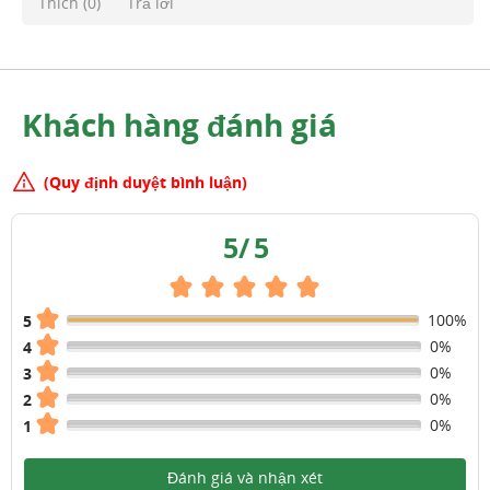
Thích (
0
)
Trả lời
Khách hàng đánh giá
(Quy định duyệt bình luận)
5
/
5
100%
5
0%
4
0%
3
0%
2
0%
1
Đánh giá và nhận xét