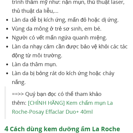
trình thẩm mỹ như: nặn mụn, thủ thuật laser,
thủ thuật da liễu,...
Làn da dễ bị kích ứng, mẩn đỏ hoặc dị ứng.
Vùng da mông ở trẻ sơ sinh, em bé.
Người có vết mẩn ngứa quanh miệng.
Làn da nhạy cảm cần được bảo vệ khỏi các tác
động từ môi trường.
Làn da thâm mụn.
Làn da bị bỏng rát do kích ứng hoặc cháy
nắng.
==>> Quý bạn đọc có thể tham khảo
thêm:
[CHÍNH HÃNG] Kem chấm mụn La
Roche-Posay Effaclar Duo+ 40ml
4
Cách dùng kem dưỡng ẩm La Roche