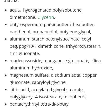
thức là:
aqua, hydrogenated polyisobutene,
dimethicone,
Glycerin
,
butyrospermum parkii butter / hea butter,
panthenol, propanediol, butylene glycol,
aluminum starch octenylsuccinate, cetyl
peg/ppg-10/1 dimethicone, trihydroxystearin,
zinc gluconate,
madecassoside, manganese gluconate, silica,
aluminum hydroxide,
magnesium sulfate, disodium edta, copper
gluconate, capryloyl glycine,
citric acid, acetylated glycol stearate,
polyglyceryl-4 isostearate, tocopherol,
pentaerythrityl tetra-di-t-butyl