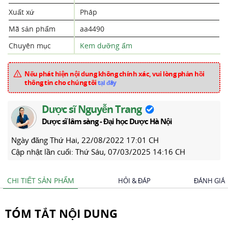
Xuất xứ
Pháp
Mã sản phẩm
aa4490
Chuyên mục
Kem dưỡng ẩm
Nếu phát hiện nội dung không chính xác, vui lòng phản hồi
thông tin cho chúng tôi
tại đây
Dược sĩ Nguyễn Trang
Dược sĩ lâm sàng - Đại học Dược Hà Nội
Ngày đăng
Thứ Hai, 22/08/2022 17:01 CH
Cập nhật lần cuối:
Thứ Sáu, 07/03/2025 14:16 CH
CHI TIẾT SẢN PHẨM
HỎI & ĐÁP
ĐÁNH GIÁ
TÓM TẮT NỘI DUNG