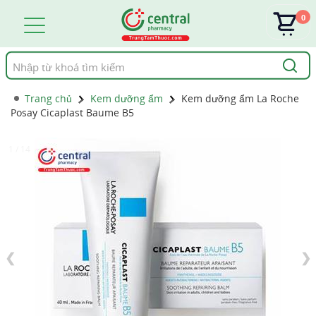
0
Tìm
kiếm
Trang chủ
Kem dưỡng ẩm
Kem dưỡng ẩm La Roche
Posay Cicaplast Baume B5
1 / 14
❮
❯