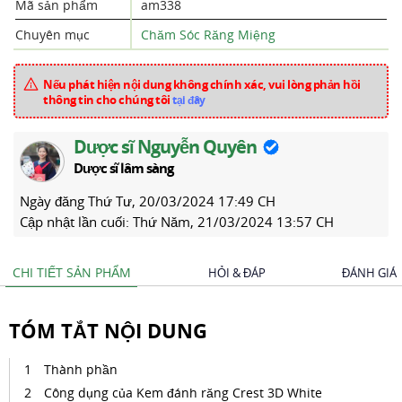
Mã sản phẩm
am338
Chuyên mục
Chăm Sóc Răng Miệng
Nếu phát hiện nội dung không chính xác, vui lòng phản hồi
thông tin cho chúng tôi
tại đây
Dược sĩ Nguyễn Quyên
Dược sĩ lâm sàng
Ngày đăng
Thứ Tư, 20/03/2024 17:49 CH
Cập nhật lần cuối:
Thứ Năm, 21/03/2024 13:57 CH
CHI TIẾT SẢN PHẨM
HỎI & ĐÁP
ĐÁNH GIÁ
TÓM TẮT NỘI DUNG
Thành phần
Công dụng của Kem đánh răng Crest 3D White