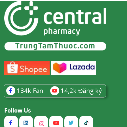
134k
Fan
14,2k
Đăng ký
Follow Us