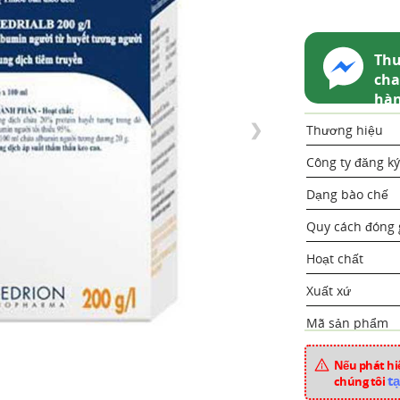
Thu
cha
hà
❯
Thương hiệu
Công ty đăng ký
Dạng bào chế
Quy cách đóng 
Hoạt chất
Xuất xứ
Mã sản phẩm
Chuyên mục
Nếu phát hiệ
tạ
chúng tôi