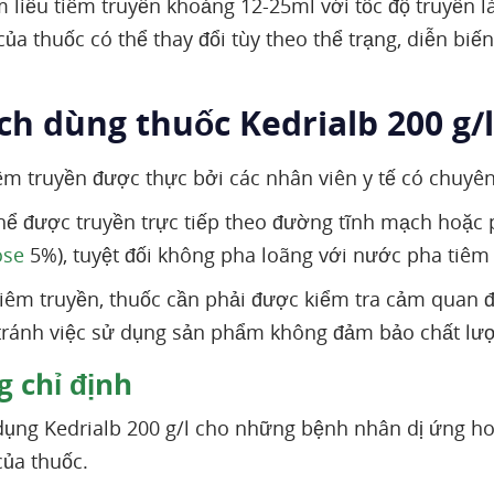
m liều tiêm truyền khoảng 12-25ml với tốc độ truyền l
của thuốc có thể thay đổi tùy theo thể trạng, diễn b
ch dùng thuốc Kedrialb 200 g/l
iêm truyền được thực bởi các nhân viên y tế có chuyê
hể được truyền trực tiếp theo đường tĩnh mạch hoặc 
ose
5%), tuyệt đối không pha loãng với nước pha tiêm v
tiêm truyền, thuốc cần phải được kiểm tra cảm quan 
ránh việc sử dụng sản phẩm không đảm bảo chất lư
 chỉ định
ụng Kedrialb 200 g/l cho những bệnh nhân dị ứng ho
ủa thuốc.