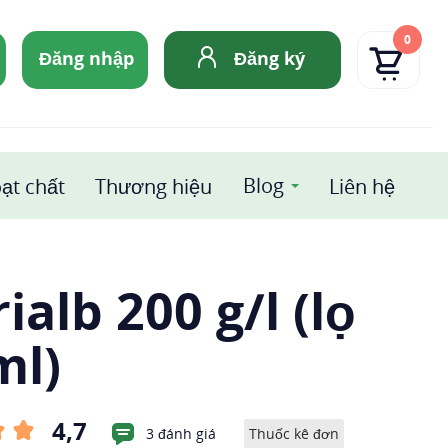
0
Đăng nhập
Đăng ký
Blog
ạt chất
Thương hiệu
Liên hệ
ialb 200 g/l (lọ
ml)
4,7
3 đánh giá
Thuốc kê đơn