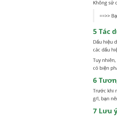
Không sử 
==>> Bạ
5
Tác d
Dấu hiệu d
các dấu hi
Tuy nhiên, 
có biện ph
6
Tương
Trước khi 
g/l, bạn nê
7
Lưu ý