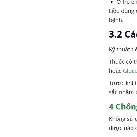
Ở trẻ e
Liều dùng 
bệnh.
3.2 Cá
Kỹ thuật t
Thuốc có t
hoặc
Gluc
Trước khi 
sắc nhằm t
4
Chống
Không sử d
dược nào c