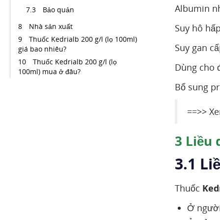
Albumin n
Bảo quản
Nhà sản xuất
Suy hô hấ
Thuốc Kedrialb 200 g/l (lọ 100ml)
Suy gan cấ
giá bao nhiêu?
Thuốc Kedrialb 200 g/l (lọ
Dùng cho đ
100ml) mua ở đâu?
Bổ sung pr
==>> Xe
3
Liều 
3.1 Li
Thuốc
Kedr
Ở người 