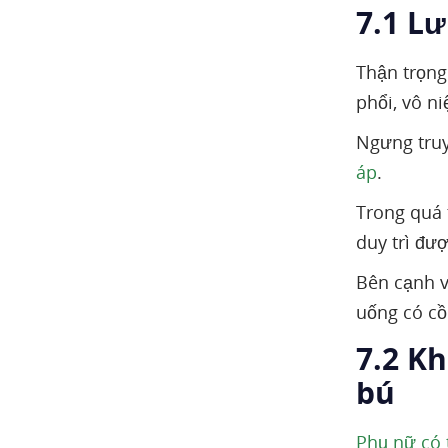
7.1 Lư
Thận trọng
phổi, vô ni
Ngưng truy
áp
.
Trong quá 
duy trì đư
Bên cạnh v
uống có cồ
7.2 K
bú
Phụ nữ có 