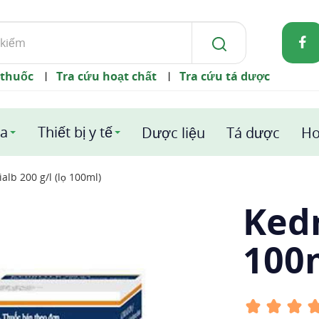
 thuốc
Tra cứu hoạt chất
Tra cứu tá dược
|
|
a
Thiết bị y tế
Dược liệu
Tá dược
Ho
alb 200 g/l (lọ 100ml)
Kedr
100