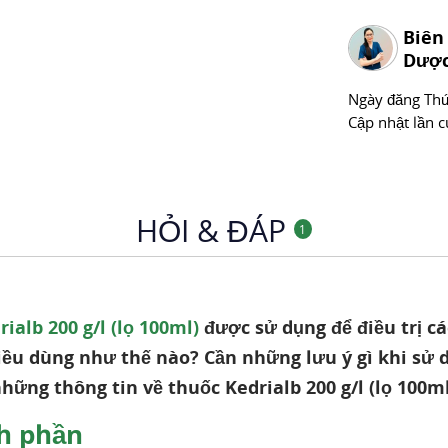
Biên
Dược
Ngày đăng
Thư
Cập nhật lần c
HỎI & ĐÁP
1
ialb 200 g/l (lọ 100ml)
được sử dụng để điều trị c
iều dùng như thế nào? Cần những lưu ý gì khi sử d
hững thông tin về thuốc Kedrialb 200 g/l (lọ 100ml
h phần