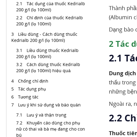
Tác dụng của thuốc Kedrialb
Thành phầ
200 g/l (lọ 100ml)
(Albumin c
Chỉ định của thuốc Kedrialb
200 g/l (lọ 100ml)
Dạng bào c
Liều dùng - Cách dùng thuốc
Kedrialb 200 g/l (lọ 100ml)
2
Tác dụ
Liều dùng thuốc Kedrialb
2.1 Tá
200 g/l (lọ 100ml)
Cách dùng thuốc Kedrialb
200 g/l (lọ 100ml) hiệu quả
Dung dịch
Chống chỉ định
thấu trong
Tác dụng phụ
những bệnh
Tương tác
Ngoài ra, n
Lưu ý khi sử dụng và bảo quản
2.2 Ch
Lưu ý và thận trọng
Khuyến cáo dùng cho phụ
nữ có thai và bà mẹ đang cho con
Thuốc tiê
bú