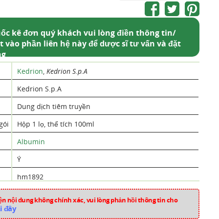
ốc kê đơn quý khách vui lòng điền thông tin/
t vào phần liên hệ này để dược sĩ tư vấn và đặt
ng
Kedrion
,
Kedrion S.p.A
Kedrion S.p.A
Dung dịch tiêm truyền
gói
Hộp 1 lọ, thể tích 100ml
Albumin
Ý
hm1892
Dung Dịch Tiêm Truyền
n nội dung không chính xác, vui lòng phản hồi thông tin cho
i đây