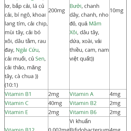
lơ, bắp cải, lá củ
Bưởi
, chanh
200mg
10mg
cải, bí ngô, khoai
dây, chanh, nho
lang tím, cải chip,
đỏ, quả
Mâm
mùi tây, cải bó
Xôi
, dâu tây,
xôi, dâu tằm, rau
dứa, xoài, vải
đay,
Ngải Cứu
,
thiều, cam, nam
cải muối, củ
Sen
,
việt quất))
cải thảo, măng
tây, cà chua ))
(10:1)
Vitamin B1
2mg
Vitamin A
4mg
Vitamin C
40mg
Vitamin B2
2mg
Vitamin E
2mg
Vitamin B6
2mg
Vi khuẩn
Vitamin B12
0.002mg
Bifidobacterium
4mg