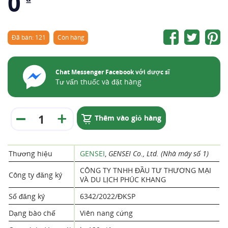
0
Đã bán: 121
Còn hàng
Chat Messenger Facebook với dược sĩ
Tư vấn thuốc và đặt hàng
Thêm vào giỏ hàng
Thương hiệu
GENSEI
,
GENSEI Co., Ltd. (Nhà máy số 1)
CÔNG TY TNHH ĐẦU TƯ THƯƠNG MẠI
Công ty đăng ký
VÀ DU LỊCH PHÚC KHANG
Số đăng ký
6342/2022/ĐKSP
Dạng bào chế
Viên nang cứng