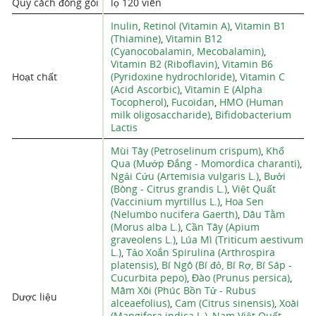
Quy cách đóng gói
lọ 120 viên
Inulin
,
Retinol (Vitamin A)
,
Vitamin B1
(Thiamine)
,
Vitamin B12
(Cyanocobalamin, Mecobalamin)
,
Vitamin B2 (Riboflavin)
,
Vitamin B6
Hoạt chất
(Pyridoxine hydrochloride)
,
Vitamin C
(Acid Ascorbic)
,
Vitamin E (Alpha
Tocopherol)
,
Fucoidan
,
HMO (Human
milk oligosaccharide)
,
Bifidobacterium
Lactis
Mùi Tây (Petroselinum crispum)
,
Khổ
Qua (Mướp Đắng - Momordica charanti)
,
Ngải Cứu (Artemisia vulgaris L.)
,
Bưởi
(Bòng - Citrus grandis L.)
,
Việt Quất
(Vaccinium myrtillus L.)
,
Hoa Sen
(Nelumbo nucifera Gaerth)
,
Dâu Tằm
(Morus alba L.)
,
Cần Tây (Apium
graveolens L.)
,
Lúa Mì (Triticum aestivum
L.)
,
Tảo Xoắn Spirulina (Arthrospira
platensis)
,
Bí Ngô (Bí đỏ, Bí Rợ, Bí Sáp -
Cucurbita pepo)
,
Đào (Prunus persica)
,
Mâm Xôi (Phúc Bồn Tử - Rubus
Dược liệu
alceaefolius)
,
Cam (Citrus sinensis)
,
Xoài
(Mangifera indica L.)
,
Nam Việt Quất