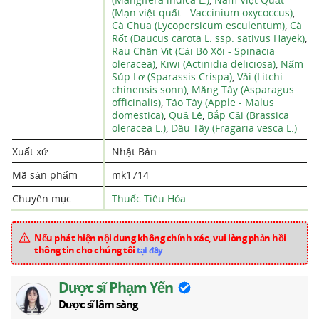
(Mạn việt quất - Vaccinium oxycoccus)
,
Cà Chua (Lycopersicum esculentum)
,
Cà
Rốt (Daucus carota L. ssp. sativus Hayek)
,
Rau Chân Vịt (Cải Bó Xôi - Spinacia
oleracea)
,
Kiwi (Actinidia deliciosa)
,
Nấm
Súp Lơ (Sparassis Crispa)
,
Vải (Litchi
chinensis sonn)
,
Măng Tây (Asparagus
officinalis)
,
Táo Tây (Apple - Malus
domestica)
,
Quả Lê
,
Bắp Cải (Brassica
oleracea L.)
,
Dâu Tây (Fragaria vesca L.)
Xuất xứ
Nhật Bản
Mã sản phẩm
mk1714
Chuyên mục
Thuốc Tiêu Hóa
Nếu phát hiện nội dung không chính xác, vui lòng phản hồi
thông tin cho chúng tôi
tại đây
Dược sĩ Phạm Yến
Dược sĩ lâm sàng