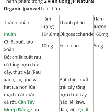
Thành phần: trong
2 viên uống JP Natural
Organic Jpanwell
có chứa:
Hàm
Hàm
Thành phần
Thành phần
lượng
lượng
Inulin
194.8mg
Oligosaccharide
160mg
Chiết xuất tảo
10mg
Fucoidan
5mg
xoắn
Bột chiết xuất rau
củ tổng hợp (Trái
cây, thực vật (Rau
xanh, củ, quả và
Bột chiết xuất
hạt (Lá non lúa
trái cây tổng
mạch, cải xoăn,
hợp (Trái cây
cà rốt,
Cần Tây
,
(táo, lê, kiwi,
Mướp Đắng
, súp
đào, việt
Quất
,