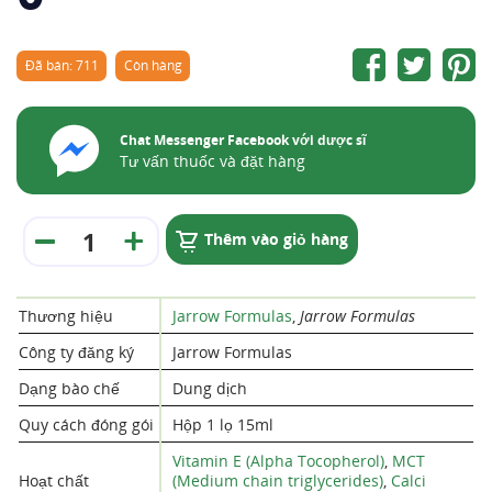
Đã bán: 711
Còn hàng
Chat Messenger Facebook với dược sĩ
Tư vấn thuốc và đặt hàng
Thêm vào giỏ hàng
Thương hiệu
Jarrow Formulas
,
Jarrow Formulas
Công ty đăng ký
Jarrow Formulas
Dạng bào chế
Dung dịch
Quy cách đóng gói
Hộp 1 lọ 15ml
Vitamin E (Alpha Tocopherol)
,
MCT
Hoạt chất
(Medium chain triglycerides)
,
Calci