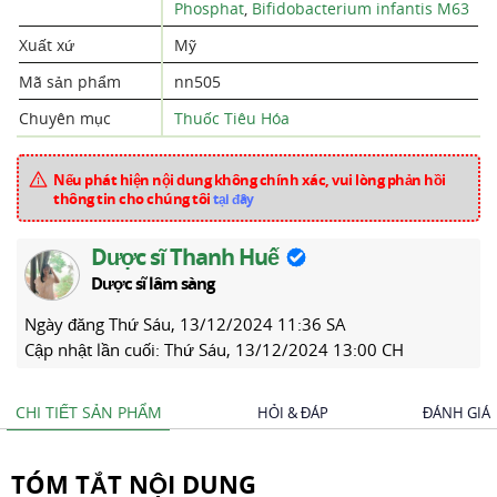
Phosphat
,
Bifidobacterium infantis M63
Xuất xứ
Mỹ
Mã sản phẩm
nn505
Chuyên mục
Thuốc Tiêu Hóa
Nếu phát hiện nội dung không chính xác, vui lòng phản hồi
thông tin cho chúng tôi
tại đây
Dược sĩ Thanh Huế
Dược sĩ lâm sàng
Ngày đăng
Thứ Sáu, 13/12/2024 11:36 SA
Cập nhật lần cuối:
Thứ Sáu, 13/12/2024 13:00 CH
CHI TIẾT SẢN PHẨM
HỎI & ĐÁP
ĐÁNH GIÁ
TÓM TẮT NỘI DUNG