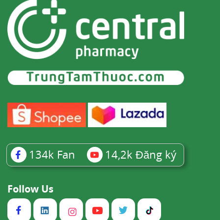
134k
Fan
14,2k
Đăng ký
Follow Us