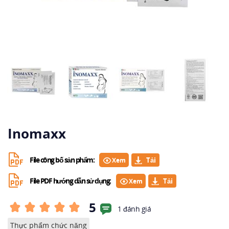
Inomaxx
File công bố sản phẩm:
Xem
File PDF hướng dẫn sử dụng:
Xem
5
1 đánh giá
Thực phẩm chức năng