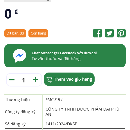
0
₫
Đã bán: 33
Còn hàng
Chat Messenger Facebook với dược sĩ
Tư vấn thuốc và đặt hàng
Thêm vào giỏ hàng
Thương hiệu
FMC S.R.L
CÔNG TY TNHH DƯỢC PHẨM ĐẠI PHÚ
Công ty đăng ký
AN
Số đăng ký
1411/2024/ĐKSP