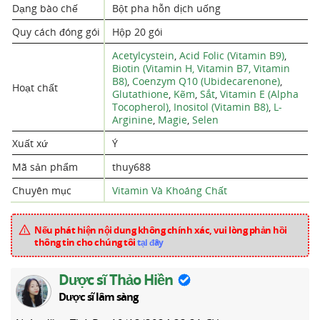
Dạng bào chế
Bột pha hỗn dịch uống
Quy cách đóng gói
Hộp 20 gói
Acetylcystein
,
Acid Folic (Vitamin B9)
,
Biotin (Vitamin H, Vitamin B7, Vitamin
B8)
,
Coenzym Q10 (Ubidecarenone)
,
Hoạt chất
Glutathione
,
Kẽm
,
Sắt
,
Vitamin E (Alpha
Tocopherol)
,
Inositol (Vitamin B8)
,
L-
Arginine
,
Magie
,
Selen
Xuất xứ
Ý
Mã sản phẩm
thuy688
Chuyên mục
Vitamin Và Khoáng Chất
Nếu phát hiện nội dung không chính xác, vui lòng phản hồi
thông tin cho chúng tôi
tại đây
Dược sĩ Thảo Hiền
Dược sĩ lâm sàng