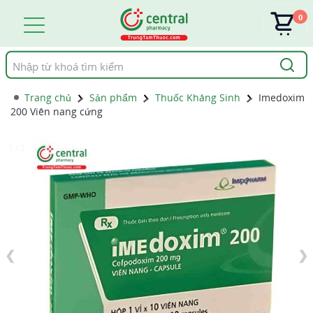
0
Tìm
kiếm
Trang chủ
Sản phẩm
Thuốc Kháng Sinh
Imedoxim
200 Viên nang cứng
1 / 2
❮
❯