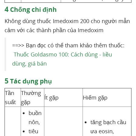
4
Chống chỉ định
Không dùng thuốc Imedoxim 200 cho người mẫn
cảm với các thành phần của Imedoxim
==>> Bạn đọc có thể tham khảo thêm thuốc:
Thuốc Goldasmo 100: Cách dùng - liều
dùng, giá bán
5
Tác dụng phụ
Tần
Thường
Ít gặp
Hiếm gặp
suất
gặp
buồn
nôn,
tăng bạch cầu
tiêu
ưa eosin,