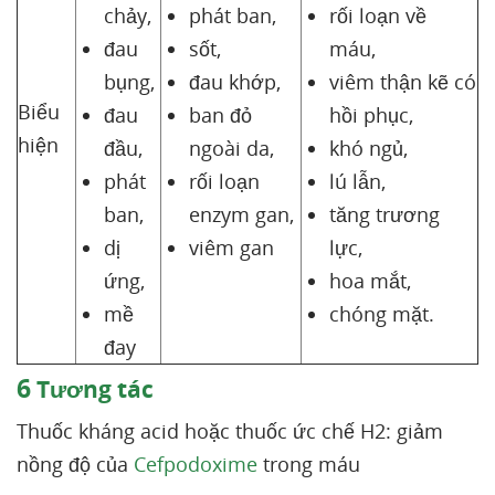
chảy,
phát ban,
rối loạn về
đau
sốt,
máu,
bụng,
đau khớp,
viêm thận kẽ có
Biểu
đau
ban đỏ
hồi phục,
hiện
đầu,
ngoài da,
khó ngủ,
phát
rối loạn
lú lẫn,
ban,
enzym gan,
tăng trương
dị
viêm gan
lực,
ứng,
hoa mắt,
mề
chóng mặt.
đay
6
Tương tác
Thuốc kháng acid hoặc thuốc ức chế H2: giảm
nồng độ của
Cefpodoxime
trong máu