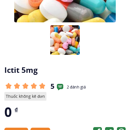
Ictit 5mg
5
2 đánh giá
Thuốc không kê đơn
0
₫