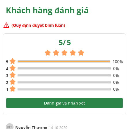
Khách hàng đánh giá
(Quy định duyệt bình luận)
5
/
5
100%
5
0%
4
0%
3
0%
2
0%
1
Đánh giá và nhận xét
NT
Nguyễn Thương
14-10-2020