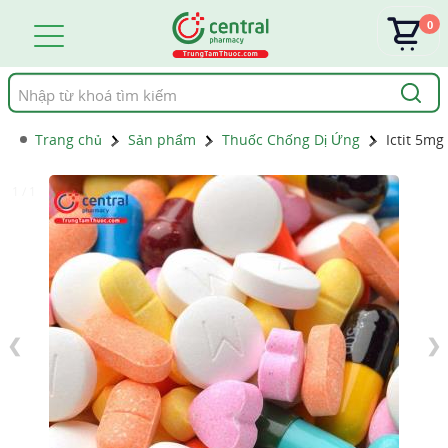
0
Tìm
kiếm
Trang chủ
Sản phẩm
Thuốc Chống Dị Ứng
Ictit 5mg
1 / 1
❮
❯