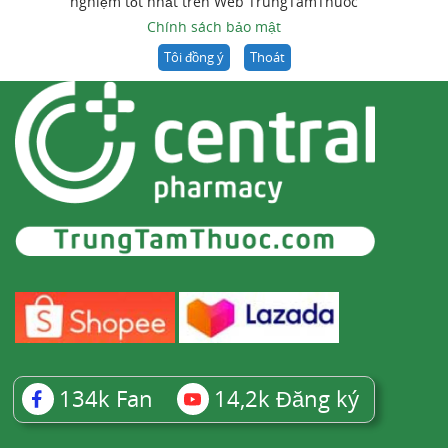
nghiệm tốt nhất trên Web TrungTamThuoc
Chính sách bảo mật
Tôi đồng ý
Thoát
134k
Fan
14,2k
Đăng ký