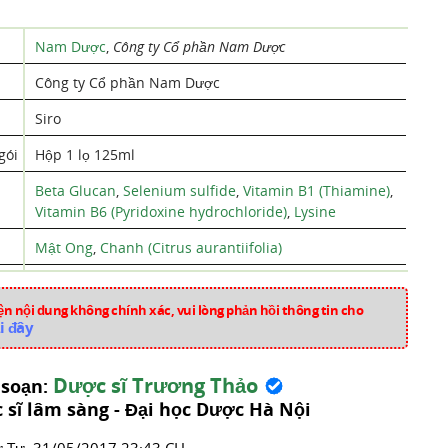
Nam Dược
,
Công ty Cổ phần Nam Dược
Công ty Cổ phần Nam Dược
Siro
gói
Hộp 1 lọ 125ml
Beta Glucan
,
Selenium sulfide
,
Vitamin B1 (Thiamine)
,
Vitamin B6 (Pyridoxine hydrochloride)
,
Lysine
Mật Ong
,
Chanh (Citrus aurantiifolia)
Việt Nam
n nội dung không chính xác, vui lòng phản hồi thông tin cho
d21834
i đây
Thuốc Tăng Cường Miễn Dịch
Dược sĩ Trương Thảo
 soạn:
 sĩ lâm sàng - Đại học Dược Hà Nội