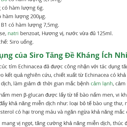
 có hàm lượng 6g.
ó hàm lượng 200µg.
 B1 có hàm lượng 7,5mg.
se,
natri
benzoat, Hương vị, nước vừa đủ 125ml.
hế: Siro uống.
ụng của Siro Tăng Đề Kháng Ích Nh
 cúc tím Echinacea đã được công nhận với tác dụng t
eo kết quả nghiên cứu, chiết xuất từ Echinacea có kh
dịch, làm giảm đi thời gian mắc bệnh
cảm lạnh
, cảm
 nấm men β-glucan được lấy từ tế bào nấm men, vi kh
đẩy khả năng miễn dịch như: loại bỏ tế bào ung thư,
sterol có hại trong máu và ngăn ngừa khả năng mắc 
o
mang vị ngọt, tăng cường khả năng miễn dịch, thúc đ