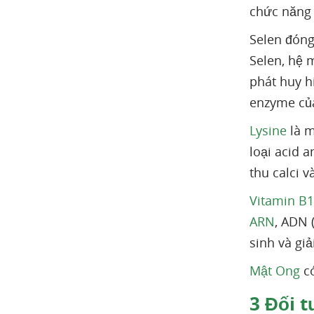
chức năng 
Selen đóng
Selen, hệ 
phát huy h
enzyme của
Lysine
là m
loại acid 
thu calci 
Vitamin B1
ARN
, ADN 
sinh và gi
Mật Ong
có
3
Đối t