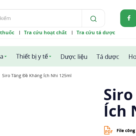
 thuốc
Tra cứu hoạt chất
Tra cứu tá dược
|
|
a
Thiết bị y tế
Dược liệu
Tá dược
Ho
Siro Tăng Đề Kháng Ích Nhi 125ml
Siro
Ích 
File côn