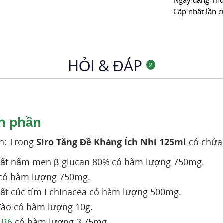
Ngày đăng
Thư
Cập nhật lần c
HỎI & ĐÁP
2
h phần
n: Trong
Siro Tăng Đề Kháng Ích Nhi 125ml
có chứa 
uất nấm men β-glucan 80% có hàm lượng 750mg.
 có hàm lượng 750mg.
uất cúc tím Echinacea có hàm lượng 500mg.
ào có hàm lượng 10g.
 B6
có hàm lượng 3,75mg.