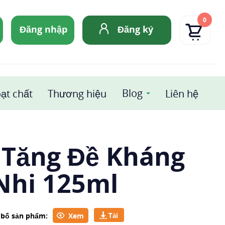
0
Đăng nhập
Đăng ký
Blog
ạt chất
Thương hiệu
Liên hệ
 Tăng Đề Kháng
Nhi 125ml
g bố sản phẩm:
Xem