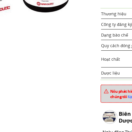
Thương hiệu
Công ty đăng ký
Dạng bào chế
Quy cách đóng 
Hoạt chất
Dược liệu
Xuất xứ
Nếu phát hiệ
Mã sản phẩm
tạ
chúng tôi
Chuyên mục
Biên
Dược