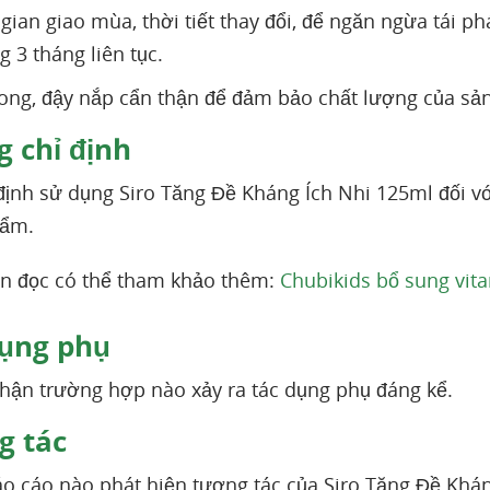
gian giao mùa, thời tiết thay đổi, để ngăn ngừa tái p
g 3 tháng liên tục.
ong, đậy nắp cẩn thận để đảm bảo chất lượng của s
 chỉ định
định sử dụng Siro Tăng Đề Kháng Ích Nhi 125ml đối v
hẩm.
n đọc có thể tham khảo thêm:
Chubikids bổ sung vit
ụng phụ
hận trường hợp nào xảy ra tác dụng phụ đáng kể.
 tác
o cáo nào phát hiện tương tác của Siro Tăng Đề Khá