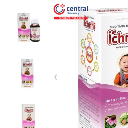
1 / 7
❮