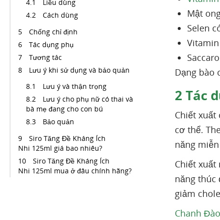
Liều dùng
Mật ong
Cách dùng
Selen c
Chống chỉ định
Vitamin
Tác dụng phụ
Saccaro
Tương tác
Lưu ý khi sử dụng và bảo quản
Dạng bào c
Lưu ý và thận trọng
2
Tác d
Lưu ý cho phụ nữ có thai và
bà mẹ đang cho con bú
Chiết xuất
Bảo quản
cơ thể. Th
Siro Tăng Đề Kháng Ích
năng miễn 
Nhi 125ml giá bao nhiêu?
Siro Tăng Đề Kháng Ích
Chiết xuất
Nhi 125ml mua ở đâu chính hãng?
năng thúc 
giảm chole
Chanh Đà