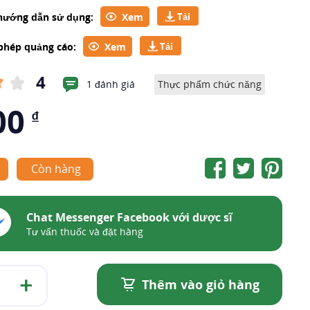
 hướng dẫn sử dụng:
Xem
 phép quảng cáo:
Xem
4
1 đánh giá
Thực phẩm chức năng
00
₫
Còn hàng
Chat Messenger Facebook với dược sĩ
Tư vấn thuốc và đặt hàng
Thêm vào giỏ hàng