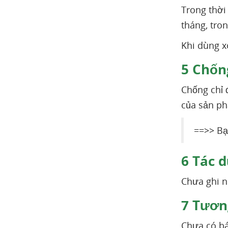
Trong thời 
tháng, tron
Khi dùng x
5
Chống
Chống chỉ 
của sản p
==>> Bạ
6
Tác d
Chưa ghi n
7
Tương
Chưa có bá