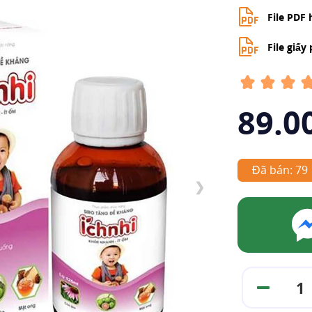
File PDF
File giấy
89.0
Đã bán: 79
❯