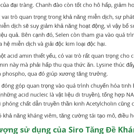
của đại tràng. Chanh đào còn tốt cho hô hấp, giảm ho
 vai trò quan trọng trong khả năng miễn dịch, sự phát
miễn dịch sẽ suy giảm khả năng hoạt động, vì vậy bổ s
iệu quả. Bên cạnh đó, Selen còn tham gia vào quá trìn
 hệ miễn dịch và giải độc kim loại độc hại.
ột acid amin thiết yếu, có vai trò rất quan trọng cho
amin này mà phải hấp thu qua thức ăn. Lysine thúc đẩ
và phospho, qua đó giúp xương tăng trưởng.
đóng góp quan trọng vào quá trình chuyển hóa tinh 
(những acid nucleic là vật liệu di truyền), tổng hợp N
ải phóng chất dẫn truyền thần kinh Acetylcholin cũng c
 khả năng kháng viêm, tăng cường tái tạo mô, điều hò
ượng sử dụng của Siro Tăng Đề Khá