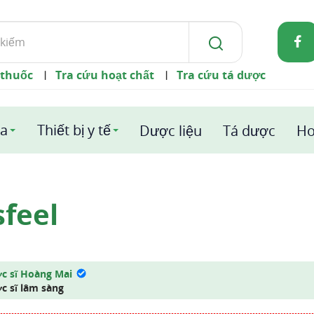
 thuốc
Tra cứu hoạt chất
Tra cứu tá dược
|
|
a
Thiết bị y tế
Dược liệu
Tá dược
Ho
feel
c sĩ Hoàng Mai
c sĩ lâm sàng