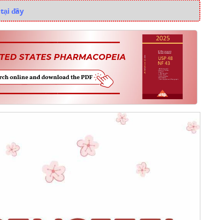
tại đây
i