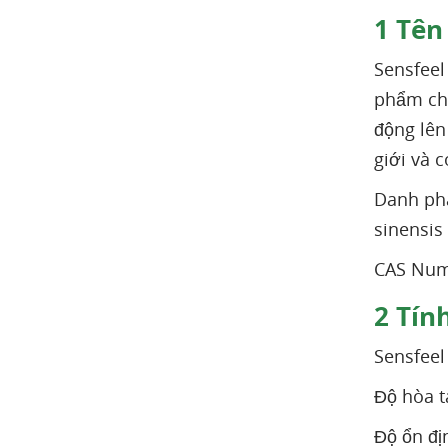
1
Tên 
Sensfeel
phẩm chă
động lên
giới và c
Danh phá
sinensis 
CAS Numb
2
Tính
Sensfeel
Độ hòa t
Độ ổn đị