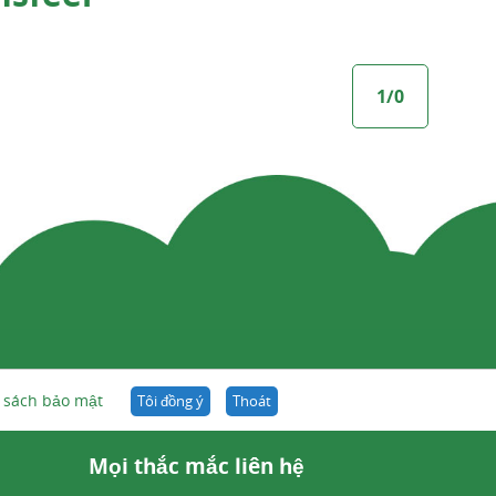
1/0
 sách bảo mật
Tôi đồng ý
Thoát
el
Mọi thắc mắc liên hệ