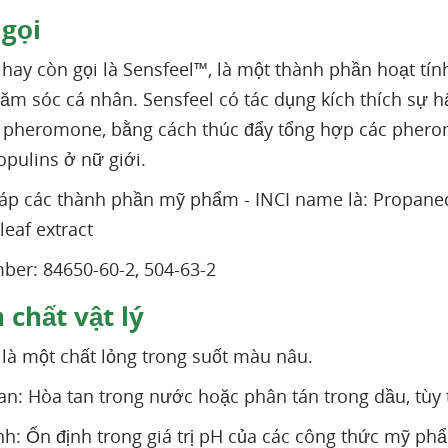
gọi
 hay còn gọi là Sensfeel™, là một thành phần hoạt t
m sóc cá nhân. Sensfeel có tác dụng kích thích sự h
 pheromone, bằng cách thúc đẩy tổng hợp các pher
opulins ở nữ giới.
p các thành phần mỹ phẩm - INCI name là: Propanediol
leaf extract
er: 84650-60-2, 504-63-2
 chất vật lý
 là một chất lỏng trong suốt màu nâu.
an: Hòa tan trong nước hoặc phân tán trong dầu, tùy 
nh: Ổn định trong giá trị pH của các công thức mỹ ph