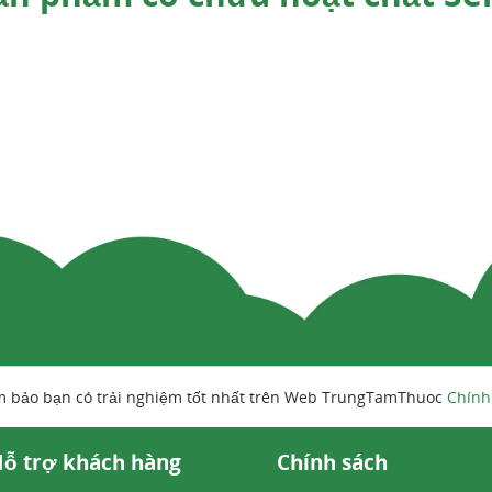
m bảo bạn có trải nghiệm tốt nhất trên Web TrungTamThuoc
Chính
Thành phần của Sensfe
ỗ trợ khách hàng
Chính sách
feel hoạt động như thế nào?