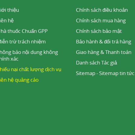
c lực học
iới thiệu
Chính sách điều khoản
 hoạt động bằng cách điều chỉnh mức độ pheromone tự
iên hệ
Chính sách mua hàng
 ra, từ đó làm tăng sự thu hút đối với người khác.
hà thuốc Chuẩn GPP
Chính sách bảo mật
e là các chất tự nhiên, không mùi và không thể phát
iễn trừ trách nhiệm
Bảo hành & đổi trả hàng
uyến apocrine và tuyến bã nhờn là nguồn cung cấp phe
hông báo nội dung không
Giao hàng & Thanh toán
e là các quá trình tự nhiên điều chỉnh bởi hệ thống 
hính xác
Danh sách Tác giả
eromone này được tạo ra để thu hút người khác giới
hiếu nại chất lượng dịch vụ
Sitemap
-
Sitemap tin tức
e liên quan đến sự hấp dẫn tình dục ở nam giới là 
iên hệ quảng cáo
chế tác dụng
t Forskolin thu được từ rễ cây
Húng Chanh
làm tăng 
ng cường sản xuất androstadienone.
t Theaflavin thu được từ cây hồng trà có vai trò ức 
ển hóa androstadienone.