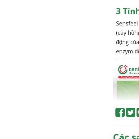
3
Tính
Sensfeel
(cây hồn
động của
enzym để
Các s