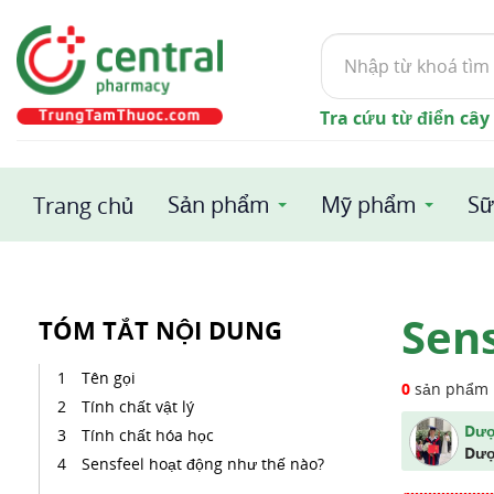
Tìm
kiếm
Tra cứu từ điển cây
Sản phẩm
Mỹ phẩm
Sữ
Trang chủ
Sens
TÓM TẮT NỘI DUNG
Tên gọi
0
sản phẩm
Tính chất vật lý
Dượ
Tính chất hóa học
Dượ
Sensfeel hoạt động như thế nào?