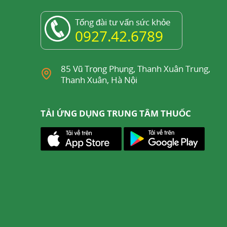
Tổng đài tư vấn sức khỏe
0927.42.6789
 nhiên, giúp khuếch đại tín hiệu hóa học cơ
 hiện được đối với mũi của con người. Ở
85 Vũ Trọng Phụng, Thanh Xuân Trung,
Thanh Xuân, Hà Nội
romone chính. Việc sản xuất và bài tiết
thần kinh. Trước một kích thích cảm giác,
TẢI ỨNG DỤNG TRUNG TÂM THUỐC
.
Androstadienone.
cường hoạt động của enzyme 3β-HSD từ đó kích
chế hoạt động của enzyme 5α-reductase do đó ức