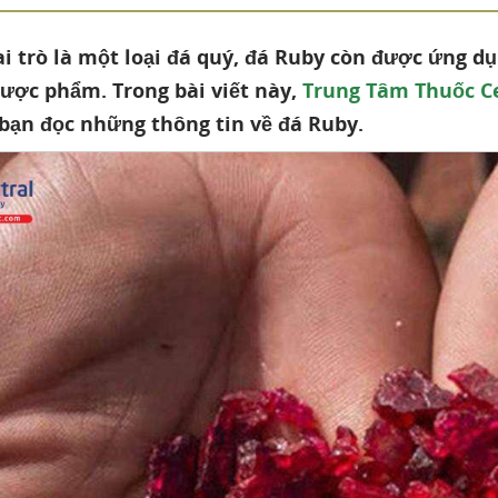
ai trò là một loại đá quý, đá Ruby còn được ứng 
ược phẩm. Trong bài viết này,
Trung Tâm Thuốc C
 bạn đọc những thông tin về đá Ruby.