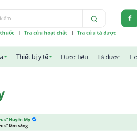
 thuốc
Tra cứu hoạt chất
Tra cứu tá dược
|
|
a
Thiết bị y tế
Dược liệu
Tá dược
Ho
y
c sĩ Huyền My
c sĩ lâm sàng