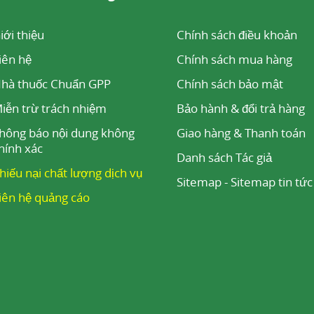
i động quá trình trao đổi chất và chữa bệnh viêm khớ
iới thiệu
Chính sách điều khoản
dụng để làm giảm các vấn đề về mắt và kích thích tuy
iên hệ
Chính sách mua hàng
hà thuốc Chuẩn GPP
Chính sách bảo mật
dụng của Đá Ruby hiện nay
iễn trừ trách nhiệm
Bảo hành & đổi trả hàng
hông báo nội dung không
Giao hàng & Thanh toán
hính xác
Danh sách Tác giả
hiếu nại chất lượng dịch vụ
Sitemap
-
Sitemap tin tức
iên hệ quảng cáo