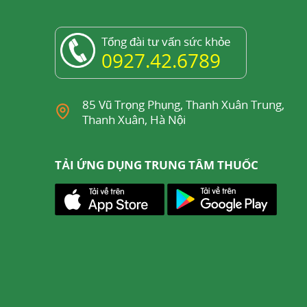
p,
cảm lạnh
, sốt, cúm và đau đầu. Chúng cũng
ến thượng thận, thận, cơ quan sinh sản và lá
Tổng đài tư vấn sức khỏe
0927.42.6789
85 Vũ Trọng Phụng, Thanh Xuân Trung,
Thanh Xuân, Hà Nội
TẢI ỨNG DỤNG TRUNG TÂM THUỐC