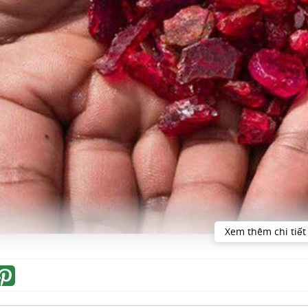
Xem thêm chi tiết
Ruby
 thiệu chung về đá Ruby