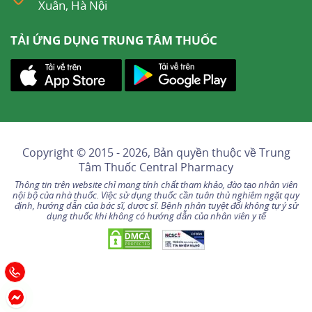
Xuân, Hà Nội
Cần theo dõi suy hô hấp và tuần hoàn khi tiêm
TẢI ỨNG DỤNG TRUNG TÂM THUỐC
bắp hoặc tiêm tĩnh mạch, đặc biệt đối với các
bệnh nhân nặng có suy nội tạng (thận, phổi,
tuần hoàn).
Phải sử dụng pethidin thận trọng cho người
bệnh có tiền sử co giật hoặc nhịp tim nhanh
Copyright © 2015 - 2026, Bản quyền thuộc về
Trung
trên tâm thất. Pethidin gây những đợt
tăng
Tâm Thuốc Central Pharmacy
huyết áp
ở bệnh nhân có u tế bào ưa crôm, tác
Thông tin trên website chỉ mang tính chất tham khảo, đào tạo nhân viên
nội bộ của nhà thuốc. Việc sử dụng thuốc cần tuân thủ nghiêm ngặt quy
dụng này được chặn bởi
Labetalol
. Cũng như
định, hướng dẫn của bác sĩ, dược sĩ. Bệnh nhân tuyệt đối không tự ý sử
dụng thuốc khi không có hướng dẫn của nhân viên y tế
các thuốc giải phóng histamin có tính chất giống
thuốc phiện khác, phải sử dụng thận trọng
pethidin ở các người bệnh này.
Cần thận trọng khi sử dụng pethidin cho người
bệnh suy thận. Ở người bệnh suy thận được