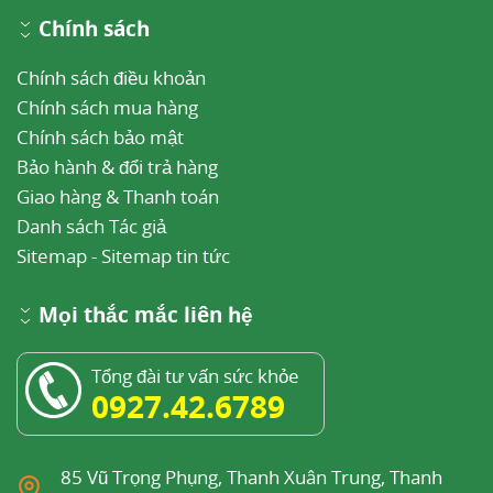
Chính sách
Suy hô hấp, bệnh phổi nghẽn mạn tính, hen phế
quản.
Chính sách điều khoản
Tăng áp lực nội sọ, tổn thương não.
Chính sách mua hàng
Chính sách bảo mật
Lú lẫn, kích động, co giật.
Bảo hành & đổi trả hàng
Đau bụng chưa có chẩn đoán.
Giao hàng & Thanh toán
Danh sách Tác giả
Đang dùng thuốc ức chế MAO hoặc đã ngừng
Sitemap
-
Sitemap tin tức
dùng thuốc này chưa quá 14 ngày.
6
Thận trọng
Mọi thắc mắc liên hệ
Pethidin là một thuốc gây nghiện, sẽ xảy ra
Tổng đài tư vấn sức khỏe
nghiện thuốc sau khi dùng nhiều liều liên tiếp.
0927.42.6789
Việc ngừng thuốc đột ngột sau khi dùng dài ngày
có thể dẫn đến hội chứng cai thuốc. Hội chứng
85 Vũ Trọng Phụng, Thanh Xuân Trung, Thanh
này xuất hiện nhanh hơn so với morphin.