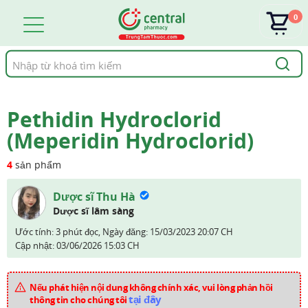
0
Tìm
kiếm
Pethidin Hydroclorid
(Meperidin Hydroclorid)
4
sản phẩm
Dược sĩ Thu Hà
Dược sĩ lâm sàng
Ước tính: 3 phút đọc,
Ngày đăng:
15/03/2023 20:07 CH
Cập nhật:
03/06/2026 15:03 CH
Nếu phát hiện nội dung không chính xác, vui lòng phản hồi
tại đây
thông tin cho chúng tôi