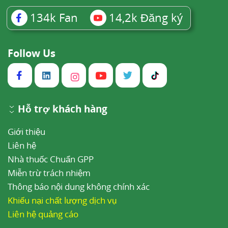
4
Chỉ định
134k
Fan
14,2k
Đăng ký
Giảm đau trong trường hợp đau vừa và đau
nặng.
Follow Us
Giảm đau trong sản khoa.
Dùng trong chuẩn bị mê.
Hỗ trợ khách hàng
Thuốc phụ trợ cho gây mê.
5
Chống chỉ định
Giới thiệu
Liên hệ
Dị ứng với pethidin hay với bất cứ thành phần
Nhà thuốc Chuẩn GPP
nào của thuốc.
Miễn trừ trách nhiệm
Bệnh gan nặng, suy chức năng gan nặng có kèm
Thông báo nội dung không chính xác
Khiếu nại chất lượng dịch vụ
theo rối loạn về đường mật.
Liên hệ quảng cáo
Suy thận nặng.