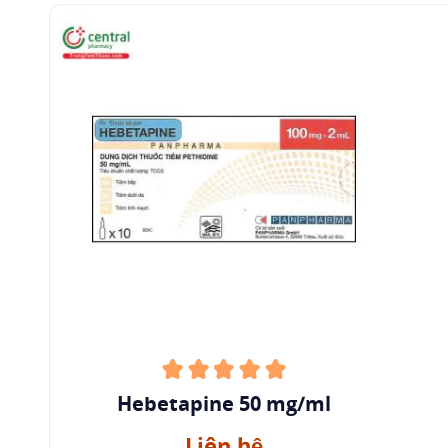
tác dụng trong thời gian ngắn hơn nên thích
hợp để làm giảm đau cấp tính, tác dụng giảm
đau thường kéo dài trong 2 - 4 giờ. Vì thời gian
tác dụng ngắn hơn và có tích lũy của chất
chuyển hóa độc hại thần kinh norpethidin khi
dùng thuốc lặp lại nên không thể dùng pethidin
để điều trị đau mạn tính.
Pethidin được dùng rộng rãi làm thuốc giảm đau
trong khi đẻ hoặc sau phẫu thuật. Thuốc có tác
dụng trên cơ trơn yếu hơn morphin và khả năng
làm tăng áp suất mật thấp hơn nên là thuốc
giảm đau thích hợp hơn đối với đau do cơn
sỏi
mật
và viêm tụy. Pethidin cũng được dùng trong
Hebetapine 50 mg/ml
chuẩn bị mê và là thuốc phụ trợ trong gây mê,
Liên hệ