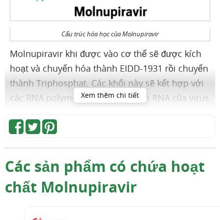
Cấu trúc hóa học của Molnupiravir
Molnupiravir khi được vào cơ thể sẽ được kích
hoạt và chuyển hóa thành EIDD-1931 rồi chuyển
thành Triphosphat. Các khối này sẽ kết hợp với
Xem thêm chi tiết
các RNA polymerase trong bộ gen RNA của virus
và ức chế sự hoạt động của RNA polymerase.
Kết quả làm cho RNA của virus bị lỗi, không thể
sao chép tạo thêm virus được nữa. (n( Chuyên
gia PubChem.
EIDD-2801
, PubChem. Truy cập
Các sản phẩm có chứa hoạt
ngày 5 tháng 11 năm 2021 )n)
chất Molnupiravir
Nhờ khả năng gây ra đột biến trong cấu trúc của
virus Corona, Molnupiravir đang được nghiên