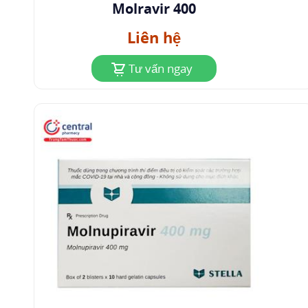
Molravir 400
nhân mắc SARS-CoV-2 là những bệnh nhân cao
Liên hệ
tuổi hoặc có các bệnh nền khác. Và kết quả thu
được đáng mong đợi như sau:
Tư vấn ngay
Nguy cơ nhập viện đã giảm đến 50% khi
dùng thuốc: 14,1% bệnh nhân uống giả dược
phải nhập viện và 7,3% bệnh nhân uống
Molnupiravir phải nhập viện.
Không có bệnh nhân nào dùng Molnupiravir
bị tử vong trong khi đó 8 người dùng giả
dược tử vong. (n( Chuyên viên của Merck
(Ngày đăng 25 tháng 10 năm 2021).
Merck
and Ridgeback Announce Initiation of a
Rolling Review by the European Medicines
Agency for Molnupiravir, an Investigational