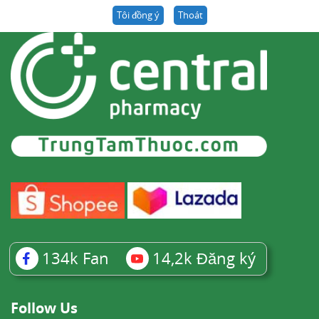
Biotherapeutics Provide Update on Results
Tôi đồng ý
Thoát
from MOVe-OUT Study of Molnupiravir, an
Investigational Oral Antiviral Medicine, in At
Risk Adults With Mild-to-Moderate COVID-19
,
Merck. Truy cập ngày 30 tháng 11 năm 2021
)n)
1.2.2 Làm giảm khả năng lây nhiễm và lan
truyền virus
Sau khi cho bệnh nhân uống Molnupiravir thì
lượng virus trong dịch mũi họng của bệnh nhân
ít hơn so với những người không uống, làm
134k
Fan
14,2k
Đăng ký
giảm nguy cơ lây lan bệnh cho người khác.
Sau 5 ngày sử dụng thuốc, không tìm thấy trong
Follow Us
dịch mũi của bệnh nhân.