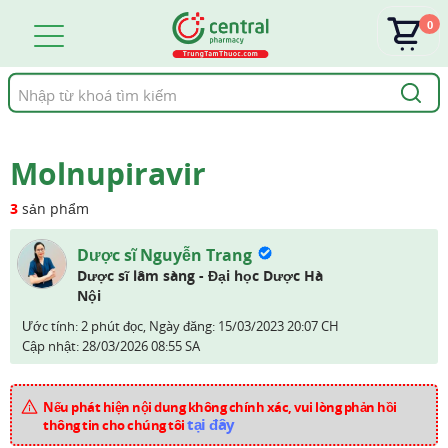
0
Tìm
kiếm
Molnupiravir
3
sản phẩm
Dược sĩ Nguyễn Trang
Dược sĩ lâm sàng - Đại học Dược Hà
Nội
Ước tính: 2 phút đọc,
Ngày đăng:
15/03/2023 20:07 CH
Cập nhật:
28/03/2026 08:55 SA
Nếu phát hiện nội dung không chính xác, vui lòng phản hồi
tại đây
thông tin cho chúng tôi