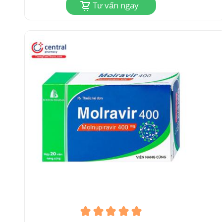
Tư vấn ngay
1.2 Nghiên cứu và hiệu quả điều trị của
Molnupiravir
1.2.1 Khả năng kháng virus của
Molnupiravir
Hãng dược phẩm Merck đã cho những bệnh