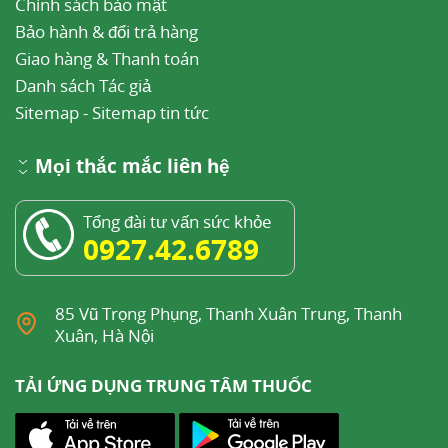
Chính sách bảo mật
Molnupiravir Reduced the Risk of
Bảo hành & đổi trả hàng
Hospitalization or Death by Approximately 50
Giao hàng & Thanh toán
Percent Compared to Placebo for Patients with
Danh sách Tác giả
Mild or Moderate COVID-19 in Positive Interim
Sitemap
-
Sitemap tin tức
Analysis of Phase 3 Study
, Drugs.com. Truy cập
Mọi thắc mắc liên hệ
ngày 5 tháng 11 năm 2021 )n)
Tổng đài tư vấn sức khỏe
0927.42.6789
85 Vũ Trọng Phụng, Thanh Xuân Trung, Thanh
Xuân, Hà Nội
TẢI ỨNG DỤNG TRUNG TÂM THUỐC