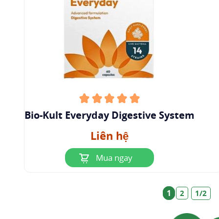
vi khuẩn Helicobacter pylori. Kết quả nghiên
cứu cho thấy việc bổ sung vi khuẩn trước hoặc
sau khi điều trị nhiễm trùng có thể giúp cải thiện
tỷ lệ diệt trừ H. pylori.
==>> Xem thêm về hoạt chất:
Lactobacillus
reuteri men vi sinh cần thiết cho người
lướn và trẻ nhỏ
Bio-Kult Everyday Digestive System
6
Liều dùng - Cách dùng
Liên hệ
Tham khảo liều lượng của nhà sản xuất hoặc do
Mua ngay
bác sĩ chỉ định.
Không nên trộn lẫn các chế phẩm chứa men vi
1
2
1/2
sinh với đồ ăn hoặc đồ uống quá nóng vì có thể
ảnh hưởng đến chất lượng.