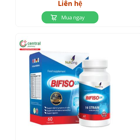
Liên hệ
K1 và viêm màng não. Nó thực hiện điều này
bằng cách tăng cường khả năng bảo vệ
Mua ngay
đường ruột của trẻ sơ sinh và có thể có hiệu
quả chống lại các bệnh nhiễm trùng khác
ngoài E. coli .
5.3 An toàn thực phẩm
Lactobacillus delbrueckii subsp. bulgaricus
G-LB44
được thêm vào các sản phẩm nước trái cây giúp
làm giảm sự phát triển của các vi khuẩn có hại
như Listeria, E. coli và Shigella. Khả năng thực
hiện điều này của vi khuẩn được cho là có liên
quan đến các chất protein gọi là bacteriocin
giúp một sinh vật có khả năng ngăn chặn sự
phát triển của sinh vật khác.
Một nghiên cứu khác cho thấy vi khuẩn