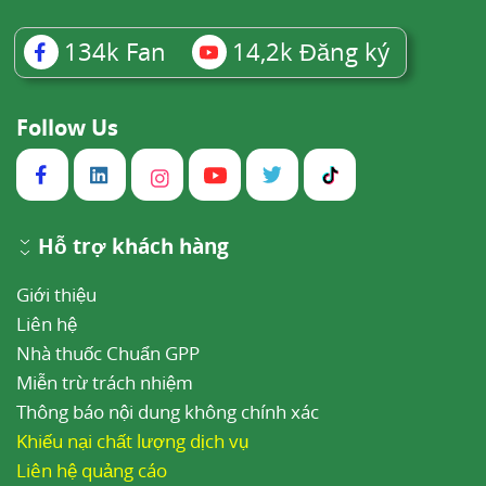
134k
Fan
14,2k
Đăng ký
Follow Us
Hỗ trợ khách hàng
Giới thiệu
Liên hệ
Sản phẩm chứa Lactobacillus Delbrueckii Ssp Bulgaricus
Nhà thuốc Chuẩn GPP
8
Tài liệu tham khảo
Miễn trừ trách nhiệm
Chuyên gia của WebMD.
Lactobacillus
Thông báo nội dung không chính xác
Khiếu nại chất lượng dịch vụ
Delbrueckii [Fast Facts] - Uses, Side Effects,
Liên hệ quảng cáo
and More
, WebMD. Truy cập ngày 11 tháng