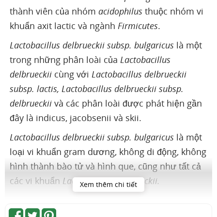
thành viên của nhóm
acidophilus
thuộc nhóm vi
khuẩn axit lactic và ngành
Firmicutes
.
Lactobacillus delbrueckii subsp. bulgaricus
là một
trong những phân loài của
Lactobacillus
delbrueckii
cùng với
Lactobacillus delbrueckii
subsp. lactis, Lactobacillus delbrueckii subsp.
delbrueckii
và các phân loài được phát hiện gần
đây là indicus, jacobsenii và skii.
Lactobacillus delbrueckii subsp. bulgaricus
là một
loại vi khuẩn gram dương, không di động, không
hình thành bào tử và hình que, cũng như tất cả
các vi khuẩn
Lactobacillus delbrueckii.
Xem thêm chi tiết
Vi khuẩn
Lactobacillus delbrueckii
cũng là loài kỵ
khí tùy ý, có nghĩa là chúng có thể tạo ra ATP