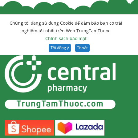
Thông báo với bác sĩ nếu bạn đang điều trị bằng
kháng sinh vì sử dụng đồng thời với men vi sinh
Chúng tôi đang sử dụng Cookie để đảm bảo bạn có trải
có thể làm giảm tác dụng.
nghiệm tốt nhất trên Web TrungTamThuoc
Chính sách bảo mật
==>> Mời quý bạn đọc xem
Tôi đồng ý
Thoát
thêm:
Bifidobacterium Lactis - giúp cân
bằng hệ vi sinh đường ruột ở người
7
Các chế phẩm chứa Lactobacillus
bulgaricus
Một số sản phẩm trên thị trường có chứa
Lactobacillus bulgaricus bao gồm: Men vi sinh
Biodona, Probio-5,
Probiotics
Plus for Men,
Gastroclean Thái Minh,...