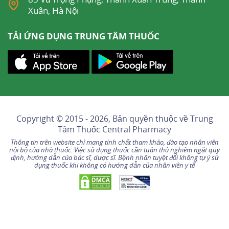
Xuân, Hà Nội
TẢI ỨNG DỤNG TRUNG TÂM THUỐC
Copyright © 2015 - 2026, Bản quyền thuộc về
Trung
Tâm Thuốc Central Pharmacy
Thông tin trên website chỉ mang tính chất tham khảo, đào tạo nhân viên
nội bộ của nhà thuốc. Việc sử dụng thuốc cần tuân thủ nghiêm ngặt quy
định, hướng dẫn của bác sĩ, dược sĩ. Bệnh nhân tuyệt đối không tự ý sử
dụng thuốc khi không có hướng dẫn của nhân viên y tế