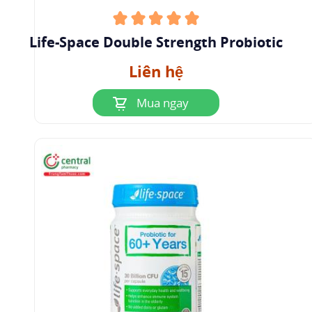
Lactobacillus bulgaricus
được biết đến rộng rãi
Life-Space Double Strength Probiotic
nhờ khả năng cải thiện kết quả sức khỏe trong
tình trạng sức khỏe đường ruột.
Liên hệ
Lợi ích sức khỏe đường ruột bao gồm từ việc
Mua ngay
giảm các triệu chứng tiêu hóa đến giảm viêm ở
những người bị đau dạ dày.
Một nghiên cứu năm 2014 đã xem xét tác động
của men vi sinh có chứa
Lactobacillus bulgaricus
đối với bệnh viêm túi lệ.
Viêm túi lệ
là tình trạng
viêm niêm mạc ruột của ruột non, là một biến
chứng tiềm ẩn sau phẫu thuật cắt bỏ trực tràng
phục hồi hoặc cắt bỏ trực tràng và toàn bộ hoặc
một phần đại tràng ở những người mắc bệnh
viêm ruột.