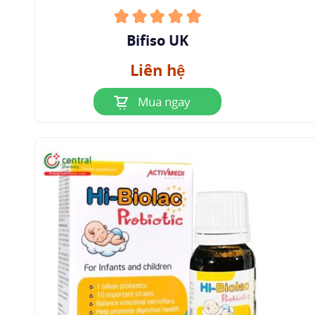
Lactobacillus delbrueckii
nói chung có thể có tác
dụng kháng nấm chống lại mầm bệnh
Bifiso UK
Penicillium notatum và Aspergillus fulvous (28).
Liên hệ
Lactobacillus delbrueckii subsp. bulgaricus và
Mua ngay
Streptococcus thermophilus
cũng được phát hiện
là chất kháng khuẩn hiệu quả trong sản xuất
sữa dê.
5.4 Kiểm soát nhiễm trùng
Chuột nhiễm trùng huyết bị nhiễm Escherichia
coli và Staphylococcus vàng đã cải thiện khả
năng sống sót sau khi điều trị bằng hỗn hợp
men vi sinh có chứa Lactobacillus bulgaricus,
Bifidobacterium longum và Streptococcus
thermophilus.