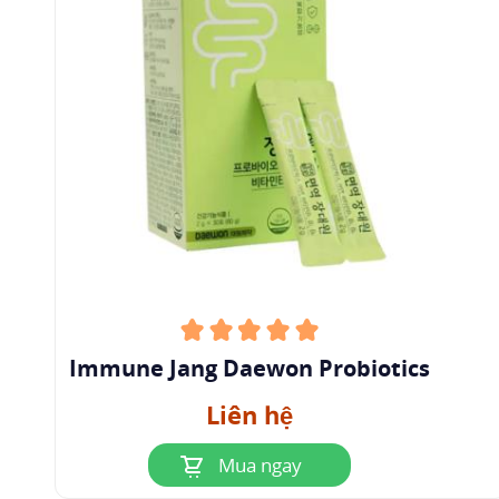
hoặc không có oxy. Nhu cầu dinh dưỡng bao
gồm: pyridoxamine phosphate, axit thymidine,
Casein
, histidine và serine peptide kích thích sự
phát triển của chúng.
Lactobacillus bulgaricus
cần
Axit Pantothenic
và niacin.
2.2 Đặc điểm sinh thái
Chúng sống ở môi trường sống giàu dinh dưỡng
và có tính axit. Chúng có thể được tìm thấy
trong sữa, pho mát, men, ngũ cốc nghiền, ruột
người, nho và rượu nho/rượu nho.
Immune Jang Daewon Probiotics
2.3 Đặc điểm nhận dạng
Liên hệ
Chúng không di động, không sinh bào tử và
nhiệt độ tăng trưởng tối ưu là 37-42 độ C.
Mua ngay