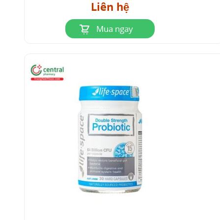
Liên hệ
4
Ứng dụng trong lâm sàng
Mua ngay
5
Lợi ích của Lactobacillus Delbrueckii Ssp Bulgaricus
5.1 Lợi ích sức khỏe tiêu hóa