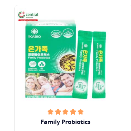
bulgaricus bao gồm:
Lactobacillus delbrueckii subsp. bulgaricus
LBY-
2 đã cho thấy cải thiện một số dấu ấn sinh
học về tình trạng viêm và stress oxy hóa ở
phụ nữ bị
đái tháo đường thai kỳ
.
Các loài Lactobacillus như
Lactobacillus
delbrueckii subsp. bulgaricus, Lactobacillus
rhamnosus
và
Lactobacillus paracasei
cho thấy
khả năng làm giảm sự xâm nhập của
Salmonella ở gà.
Hỗn hợp men vi sinh có chứa
Lactobacillus
delbrueckii subsp. bulgaricus
,
Bifidobacterium
và
Streptococcus thermophilus
(LBS) cho thấy
Family Probiotics
vai trò phòng ngừa chống lại vi khuẩn E. coli