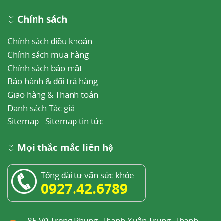
9 năm 2023.
Chính sách
Hela El Kafsi và cộng sự (Ngày đăng năm
2014).
Lactobacillus delbrueckii ssp. lactis
Chính sách điều khoản
Chính sách mua hàng
and ssp. bulgaricus: a chronicle of
Chính sách bảo mật
evolution in action
, PMC. Truy cập ngày 11
Bảo hành & đổi trả hàng
tháng 9 năm 2023.
Giao hàng & Thanh toán
Danh sách Tác giả
Sitemap
-
Sitemap tin tức
Mọi thắc mắc liên hệ
Tổng đài tư vấn sức khỏe
0927.42.6789
85 Vũ Trọng Phụng, Thanh Xuân Trung, Thanh