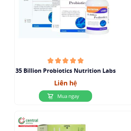
subsp. bulgaricus
, Lb-87, có khả năng chống chọi
tốt với điều kiện axit và có tỷ lệ sống sót rất tốt
khi có mật. Nó cũng có độ bám dính tốt với chất
nhầy đường ruột của con người trong ống
nghiệm, điều này mang lại khả năng hiệu quả
hơn trong việc bảo vệ ruột chống lại các mầm
bệnh đường ruột. Nó thực hiện điều này bằng
cách hạn chế khả năng mầm bệnh xâm chiếm
35 Billion Probiotics Nutrition Labs
ruột.
Liên hệ
2
Đặc điểm
2.1 Đặc điểm sinh lý
Mua ngay
Tạo ra axit lactic là sản phẩm cuối cùng duy
nhất. Chất nền tăng trưởng của chúng có thể là
amygdalin, lactose, maltose, D-Mannose, salicin,
sucrose hoặc trehalose. Chúng có thể sống có