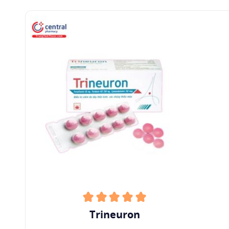
dược cũng như định giá do nhà sản xuất.
Một số sản phẩm chứa Fursultiamine:
Neuromed, Vitaneurin, Timi Roitin, Dofamin-G,...
8
Tài liệu tham khảo
Tác giả Ji Yeon Do, Juhee Kim, Mi-Jin Kim,
Jung Yi Lee, So-Young Park, Ryoji Yanai, In-
Kyu Lee, Sungmi Park, Dong Ho Park (Cập
nhật ngày 01 tháng 10 năm 2020).
Fursultiamine Alleviates Choroidal
Neovascularization by Suppressing
Inflammation and Metabolic
Reprogramming
, PubMed. Truy cập ngày
21 tháng 4 năm 2023.
Trineuron
Chuyên gia Pubchem.
Fursultiamine
,