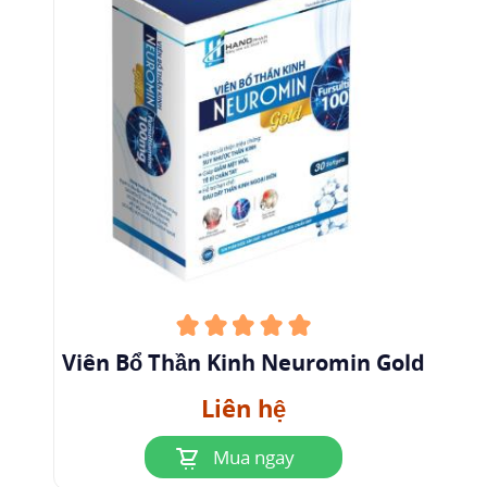
coenzym trong gan và được dự trữ tại nhiều mô
khác nhau.
1.2.4 Thải trừ
Fursultiamine: Chưa có báo cáo về đặc điểm
thải trừ của hoạt chất này;
Pyridoxine HCL: Thời gian bán hủy từ 15 - 20
ngày. Trong gan, pyridoxine bị oxy hóa thành 4-
pyridoxic acid và được thải trừ qua nước tiểu.
Pyridoxine cũng qua được nhau thai và sữa mẹ.
Nếu dùng vượt quá nhu cầu hàng ngày thuốc
Viên Bổ Thần Kinh Neuromin Gold
thải trừ ở dạng chưa chuyển hóa qua nước tiểu;
Liên hệ
Cyanocobalamin dự trữ tại gan, bài tiết qua mật
còn phần đã hấp thu bài tiết qua nước tiểu hầu
Mua ngay
hết trong 8 giờ đầu.