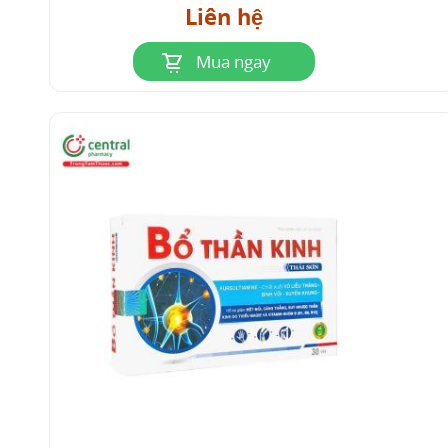
Liên hệ
Bệnh nhân mẫn cảm với các thành phần của
thuốc.
Mua ngay
Các trường hợp có khối u ác tính.
4
Liều dùng và cách dùng
Fursultiamine chỉ định sử dụng cho người
trưởng thành với liều lượng từ 1 đến 3 viên
uống mỗi ngày hoặc theo chỉ định của bác sĩ.
5
Tác dụng không mong muốn
Tác dụng phụ của thuốc Fursultiamine tương đối
hiếm gặp, một số người bệnh than phiền hay bị
buồn nôn, nôn ói khi uống thuốc.
Một số trường hợp sử dụng vitamin B6 liều
khoảng 200mg/ngày và kéo dài trên 2 tháng có