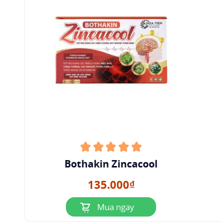
biến như viên nén, viên nén bao phim, viên nén
bao đường,...
Bothakin Zincacool
Một số sản phẩm có chứa thành phần Fursultiamine
135.000₫
Fursultiamine
giá bao nhiêu?
Giá của
Mua ngay
fursultiamine phụ thuộc vào hàm lượng, biệt