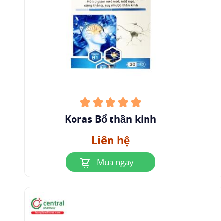
liều kế tiếp vào thời điểm như kế hoạch, không
uống gấp đôi liều Fursultiamine theo hướng
dẫn.
6.2 Cách bảo quản Fursultiamine
Các chế phẩm của Fursultiamine bảo quản ở
nhiệt độ dưới 40℃, tốt hơn là 15 - 30℃,
6.3 Quên liều và xử trí
Koras Bổ thần kinh
Nếu quên dùng một liều thuốc, hãy uống càng
sớm càng tốt khi nhớ ra. Tuy nhiên, nếu gần với
Liên hệ
liều kế tiếp, hãy bỏ qua liều đã quên và uống
Mua ngay
liều kế tiếp vào thời điểm như kế hoạch. Không
uống gấp đôi liều đã quy định.
7
Các dạng bào chế phổ biến
Fursultiamine được bào chế ở các dạng phổ