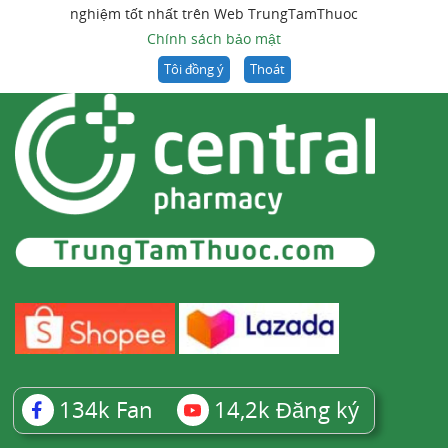
nghiệm tốt nhất trên Web TrungTamThuoc
Chính sách bảo mật
Tôi đồng ý
Thoát
134k
Fan
14,2k
Đăng ký