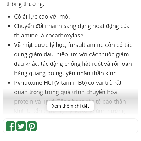
thông thường:
Có ái lực cao với mô.
Chuyển đổi nhanh sang dạng hoạt động của
thiamine là cocarboxylase.
Về mặt dược lý học, fursultiamine còn có tác
dụng giảm đau, hiệp lực với các thuốc giảm
đau khác, tác động chống liệt ruột và rối loạn
bàng quang do nguyên nhân thần kinh.
Pyridoxine HCI (Vitamin B6) có vai trò rất
quan trọng trong quá trình chuyển hóa
protein và lipid. Tăng hoạt các tế bào thần
Xem thêm chi tiết
kinh bị tổn thương. Pyridoxine ảnh hưởng
trực tiếp trong quá trình hấp thu các
Amino
acid
từ ruột non. Các bằng chứng ngày càng
nhiều cho thấy
Vitamin B6
liên quan mật