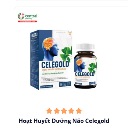
2
Chỉ định
Fursultiamine được chỉ định dùng trong điều trị
các bệnh do
thiếu vitamin B1
, B6, B12:
Viêm đau dây thần kinh.
Viêm đa dây thần kinh.
Bệnh thiếu máu.
==>> Mời quý bạn đọc xem thêm bài viết:
5
Vitamin Tổng Hợp Cho Nam Được Bác Sĩ
Khuyên Dùng
3
Chống chỉ định
Fursultiamine chống chỉ định trong các trường
Hoạt Huyết Dưỡng Não Celegold
hợp: