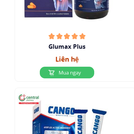
Cyanocobalamin
đa phần được hấp thu tại dạ
dày nhờ các yếu tố nội tại có mặt trong đường
tiêu hóa. Sau khi được hấp thu, Cyanocobalamin
sẽ liên kết với các protein đặc biệt là
transcobalamin, chính sự kết hợp này kéo theo
Glumax Plus
sự hấp thu nhanh cyanocobalamin vào mô.
Liên hệ
1.2.2 Phân bố
Mua ngay
Fursultiamine có nồng độ cao trong máu và duy
trì tác động kéo dài;
Pyridoxine HCL dự trữ chủ yếu ở gan, một ít ở
cơ, não. Tổng lượng dự trữ trong cơ thể khoảng
16-27 mg và hoạt chất này không gắn kết với
protein huyết tương;