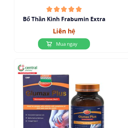
Cyanocobalamine cần thiết trong quá trình tổng
hợp nucleoprotein và sợi cơ, tái tạo tế bào, sự
Bổ Thần Kinh Frabumin Extra
phát triển bình thường của cơ thể đang lớn, duy
trì chức năng tạo máu. Do quá trình chuyển đổi
Liên hệ
metyl (transmetylation) liên quan đến việc biến
Mua ngay
đổi homocystein thành methionin hoạt động
như là tác nhân bảo vệ gan và mỡ.
1.2 Dược động học
1.2.1 Hấp thu
Fursultiamine hấp thu tốt qua đường tiêu hóa;
Pyridoxine HCL nhanh chóng được hấp thu qua
Đường tiêu hóa
sau khi uống. Theo báo cáo sự
hấp thu có thể yếu đi nếu người bệnh đã phẫu
thuật cắt dạ dày;