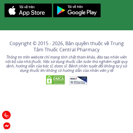
Copyright © 2015 - 2026, Bản quyền thuộc về
Trung
Tâm Thuốc Central Pharmacy
Thông tin trên website chỉ mang tính chất tham khảo, đào tạo nhân viên
nội bộ của nhà thuốc. Việc sử dụng thuốc cần tuân thủ nghiêm ngặt quy
định, hướng dẫn của bác sĩ, dược sĩ. Bệnh nhân tuyệt đối không tự ý sử
dụng thuốc khi không có hướng dẫn của nhân viên y tế