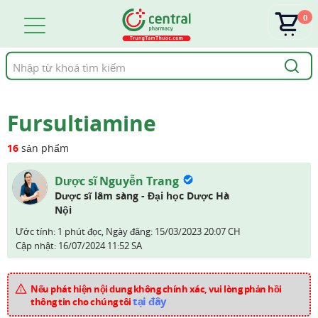
0
Tìm
kiếm
Fursultiamine
16
sản phẩm
Dược sĩ Nguyễn Trang
Dược sĩ lâm sàng - Đại học Dược Hà
Nội
Ước tính: 1 phút đọc,
Ngày đăng:
15/03/2023 20:07 CH
Cập nhật:
16/07/2024 11:52 SA
Nếu phát hiện nội dung không chính xác, vui lòng phản hồi
tại đây
thông tin cho chúng tôi