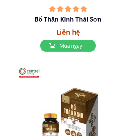
thể gây tác dụng phụ bệnh thần kinh ngoại vi
nặng, tiến triển từ dáng đi không vững, tê cóng
Bổ Thần Kinh Thái Sơn
bàn chân đến bàn tay tê cóng và vụng về. Tuy
nhiên, tình trạng này có thể hồi phục khi ngừng
Liên hệ
thuốc, mặc dù vẫn còn để lại ít nhiều di chứng.
Mua ngay
Vitamin B12
có thể gây một số tác dụng phụ như
phản ứng ngoài da dạng trứng cá, nổi
mày đay
,
ngứa, đỏ da.
Người bệnh cần nhanh chóng thông báo cho
bác sĩ về những tác dụng không mong muốn
gặp phải khi sử dụng thuốc Fursultiamine.
6
Lưu ý và thận trọng
6.1 Thận trọng khi sử dụng Fursultiamine
Trẻ em chỉ được dùng Fursultiamine theo chỉ