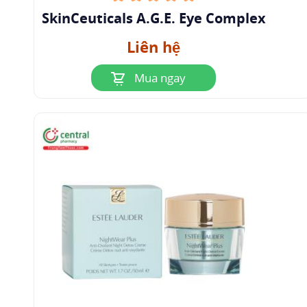
Philipps University Marburg Medical Center
SkinCeuticals A.G.E. Eye Complex
(ngày cập nhật 09 tháng 04 năm 2024),
Enoxolone in Major Depression - Biomarker-
Liên hệ
outcome Relationship
, Clinicaltrials.gov. Truy
Mua ngay
cập ngày 27 tháng 04 năm 2024.