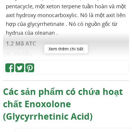
pentacycle, một xeton terpene tuần hoàn và một
axit hydroxy monocarboxylic. Nó là một axit liên
hợp của glycyrrhetinate . Nó có nguồn gốc từ
hydrua của oleanan .
1.2 Mã ATC
Xem thêm chi tiết
D - Da liễu
D03 - Chế phẩm dùng để điều trị vết thương và
vết loét
D03A - Thuốc trị sẹo
Các sản phẩm có chứa hoạt
D03AX -
thuốc trị sẹo
khác
chất Enoxolone
D03AX10 - Enoxolone
(Glycyrrhetinic Acid)
2
Tác dụng dược lý