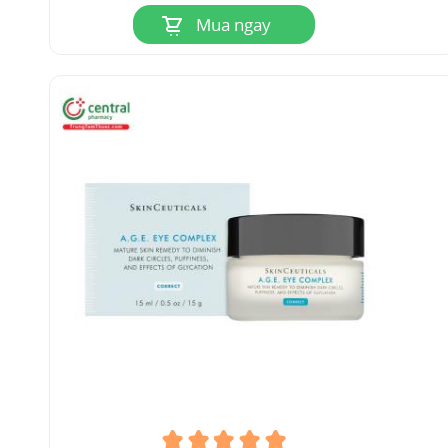
dạng trầm cảm khác nhau tồn tại. Rất khó để dự
Mua ngay
đoán phương pháp điều trị mà một bệnh nhân
trầm cảm sẽ đáp ứng. Các nghiên cứu chứng
minh rằng dấu ấn sinh học có thể giúp phân
biệt các dạng trầm cảm khác nhau. Các dấu
hiệu đơn giản, như aldosterone/cortisol trong
dịch cơ thể, huyết áp và dấu hiệu viêm, đã được
xác định là yếu tố dự báo khả năng kháng trị liệu
trong bệnh trầm cảm. Enoxolone là một phân tử
có nguồn gốc từ cây
Cam Thảo
và đã chứng
minh tác dụng đối với các dấu ấn sinh học này,
điều này có thể mang lại phản ứng được cải
thiện.
6
Tài liệu tham khảo