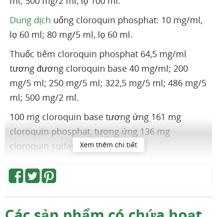
ml; 500 mg/2 ml, lọ 100 ml.
Dung dịch
uống cloroquin phosphat: 10 mg/ml,
lọ 60 ml; 80 mg/5 ml, lọ 60 ml.
Thuốc tiêm cloroquin phosphat 64,5 mg/ml
tương đương cloroquin base 40 mg/ml; 200
mg/5 ml; 250 mg/5 ml; 322,5 mg/5 ml; 486 mg/5
ml; 500 mg/2 ml.
100 mg cloroquin base tương ứng 161 mg
cloroquin phosphat, tương ứng 136 mg
cloroquin sulfat.
Xem thêm chi tiết
2
Dược lực học
Cloroquin
là một dẫn chất của 4-aminoquinolin
được sử dụng rộng rãi trong phòng và điều trị
Các sản phẩm có chứa hoạt
sốt rét. Cloroquin có tác dụng tốt trên các thể