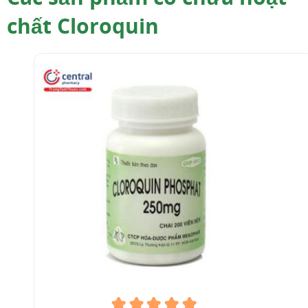
trong hồng cầu của P. vivax, P. malariae, P.
chất Cloroquin
ovale, P. knowlesi và các chủng P. falciparum
(trừ thể giao tử) còn nhạy cảm. Tuy nhiên, do
tình trạng kháng thuốc xảy ra phổ biến, hiện
cloroquin không được sử dụng điều trị P.
[1]
falciparum ở hầu hết các vùng trên thế giới.
Cơ chế tác dụng chống sốt rét của thuốc còn
chưa rõ nhưng có thể do thuốc tác động đến
quá trình tiêu haemoglobin bằng cách tăng pH
trong nang của tế bào ký sinh trùng sốt rét.
Thuốc cũng cản trở sự tổng hợp nucleoprotein
của ký sinh trùng sốt rét và ức chế một số enzym
một phần do tương tác với
DNA
. Cơ chế kháng
thuốc liên quan đến những biến đổi di truyền,