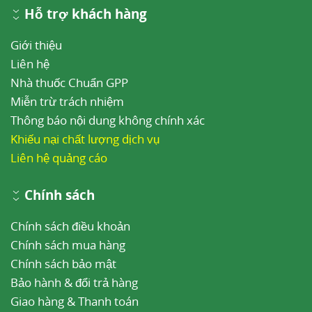
Hỗ trợ khách hàng
Khoảng hơn một nửa lượng cloroquin thải trừ
qua nước tiểu ở dạng không biến đổi và khoảng
Giới thiệu
10% dưới dạng monodesethyl. Cloroquin có thể
Liên hệ
tồn lưu nhiều tháng hoặc nhiều năm trong cơ
Nhà thuốc Chuẩn GPP
thể sau khi ngừng thuốc.
Miễn trừ trách nhiệm
Thông báo nội dung không chính xác
4
Chỉ định
Khiếu nại chất lượng dịch vụ
Điều trị sốt rét chưa biến chứng do P. malariae,
Liên hệ quảng cáo
P. vivax, P. ovale và P. Anolei. Một số vùng trên
thế giới vẫn dùng cloroquin để dự phòng sốt rét
Chính sách
do P. vivax, P. malariae hoặc P. ovale. Hiện
Chính sách điều khoản
cloroquin không được dùng để dự phòng sốt rét
Chính sách mua hàng
ở Việt Nam.
Chính sách bảo mật
Bảo hành & đổi trả hàng
Thuốc cũng được dùng để diệt amíp ngoài ruột,
Giao hàng & Thanh toán
viêm đa khớp dạng thấp, lupus ban đỏ, phản