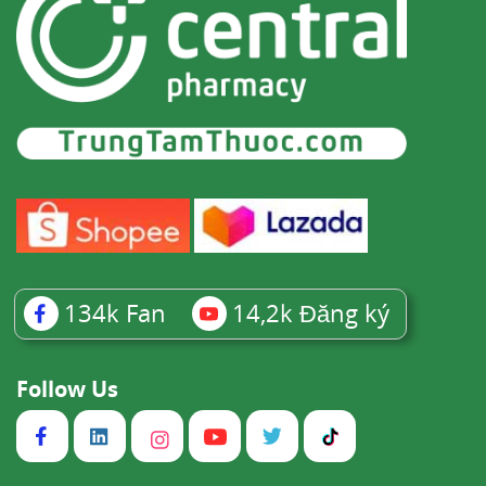
đáng kể tích tụ trong các mô. Ở động vật, thuốc
tập trung nhiều ở bạch cầu, nồng độ thuốc trong
gan, thận, lách và phổi cao gấp 200 - 700 lần
trong huyết tương. Trong khi đó ở não, tủy sống
thuốc tập trung chỉ cao gấp 10 - 30 lần trong
huyết tương.
Cloroquin chuyển hóa chính ở gan, sản phẩm
chuyển hóa chính là monodesethylcloroquin có
hoạt tính diệt P. falcifarum, một lượng nhỏ
134k
Fan
14,2k
Đăng ký
bisdesethyl cloroquin và các chất khác chưa xác
định được hoạt tính. Cloroquin và chất chuyển
Follow Us
hóa của nó thải trừ rất chậm, nhưng tăng lên khi
nước tiểu bị acid hóa, nửa đời thải trừ từ 1 - 2
tháng.