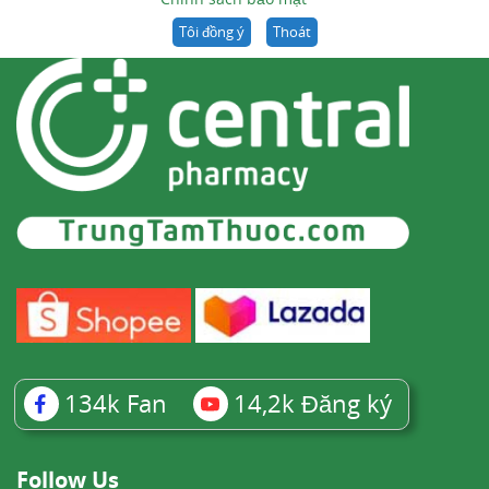
protein là 1 giờ.
Tôi đồng ý
Thoát
Chuyển hóa cisplatin chưa được biết đầy đủ.
Cho tới nay chưa có chứng cứ nào về thuốc
được chuyển hóa nhờ enzym. Cisplatin nguyên
vẹn và các sản phẩm chứa platin được bài tiết
chủ yếu qua nước tiểu; platin đào thải qua phân
không đáng kể. Cisplatin và các sản phẩm chứa
platin trải qua tuần hoàn ruột - gan.
Sau khi tiêm hoặc truyền tĩnh mạch nhanh
cisplatin ở người có chức năng thận bình
thường, khoảng 15 - 50% liều đào thải vào nước
134k
Fan
14,2k
Đăng ký
tiểu trong vòng 24 - 48 giờ, phần lớn trong 4 - 6
giờ đầu. Ở người suy thận, đào thải cisplatin và
các sản phẩm chứa platin chưa được đánh giá
Follow Us