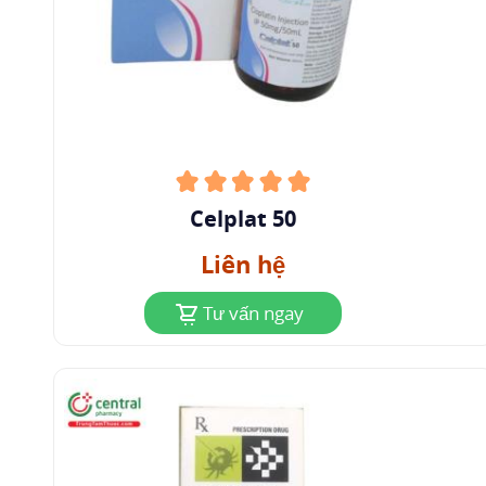
trong liều dùng gắn vào protein trong vòng 4
giờ. Sau khi tiêm nhanh tĩnh mạch.
Liều 50 mg/m cisplatin trong 3 - 5 phút cho
người bệnh có chức năng thận bình thường,
nồng độ đỉnh trong huyết tương của cisplatin
nguyên vẹn là 2,3 microgam/ml, của platin toàn
phần là 4,7 microgam/ml và của platin không
Celplat 50
gắn vào protein là 2,7 microgam/ml.
Liên hệ
Khi truyền tĩnh mạch cisplatin trong vòng 6
Tư vấn ngay
hoặc 24 giờ, nồng độ trong huyết tương của
platin toàn phần tăng dần trong khi truyền, và
đạt ngay đỉnh sau khi truyền hết. Sau khi truyền
2
tĩnh mạch trong 6 giờ liều 100 mg/m
cho người
có chức năng thận bình thường, nồng độ đỉnh
trong huyết tương của platin toàn bộ là 2,5 - 5,3