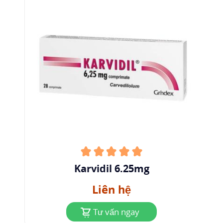
blốc tim độ I.
Hạ huyết áp
: Trong các thử nghiệm lâm sàng,
tình trạng hạ huyết áp, tụt huyết áp tư thế hoặc
ngất có thể gặp trên những bệnh suy tim nhẹ
đến vừa hoặc sau nhồi máu cơ tim cấp khi sử
dụng carvedilol, đặc biệt sau những liều đầu
hoặc khi tăng liều. Bắt đầu với liều thấp, uống
thuốc cùng với thức ăn và tăng liều từ từ sẽ làm
giảm nguy cơ tụt huyết áp quá mức hoặc ngất.
Trong thời gian bắt đầu điều trị, bệnh nhân cần
được cảnh báo về nguy cơ này, tránh lái xe hoặc
Karvidil 6.25mg
thực hiện các công việc nguy hiểm.
Liên hệ
Bệnh phổi tắc nghẽn mạn tính
: Carvedilol nên
được sử dụng thận trọng ở những bệnh nhân
Tư vấn ngay