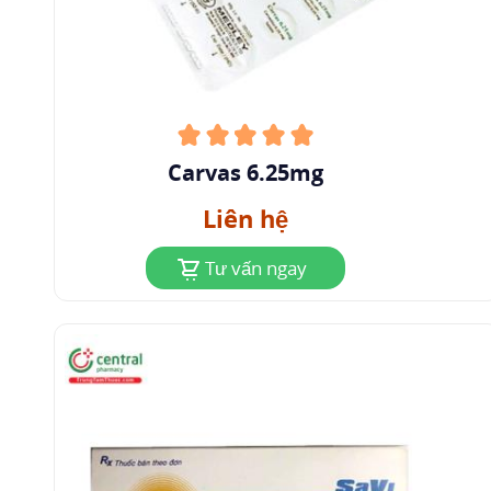
cho bệnh nhân có tiền sử phản ứng quá mẫn
nghiêm trọng, và trong những người đang điều
trị giải mẫn cảm, vì thuốc chẹn beta có thể làm
tăng cả độ nhạy cảm với dị nguyên và mức độ
nghiêm trọng của phản ứng phản vệ.
Carvas 6.25mg
Phản ứng da nghiêm trọng
: Rất hiếm trường hợp
phản ứng da nghiêm trọng, chẳng hạn như hoại
Liên hệ
tử biểu bì nhiễm độc (TEN) và hội chứng
Tư vấn ngay
Stevens-Johnson
(
SJS
) đã được báo cáo trong
quá trình điều trị với carvedilol.
Bệnh vảy nến
: Bệnh nhân có tiền sử bệnh
vảy
nến
liên quan đến liệu pháp beta-blocker chỉ
nên dùng carvedilol sau khi xem xét tỷ lệ rủi ro -
lợi ích.