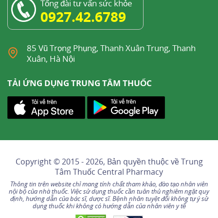
thuộc vào liều, ngoại trừ chóng mặt, bất thường
Tổng đài tư vấn sức khỏe
0927.42.6789
về khả năng nhìn và nhịp tim chậm. Thường gặp
nhất là
chóng mặt
(khoảng 10%) và nhức đầu
(khoảng 5%).
85 Vũ Trọng Phụng, Thanh Xuân Trung, Thanh
Xuân, Hà Nội
9.1 Rất thường gặp
Toàn thân: suy nhược (mệt mỏi).
TẢI ỨNG DỤNG TRUNG TÂM THUỐC
TKTW: đau đầu, chóng mặt.
Tim mạch: suy tim, hạ huyết áp.
9.2 Thường gặp
Toàn thân: đau cơ tứ chi.
Copyright © 2015 - 2026, Bản quyền thuộc về
Trung
Tâm Thuốc Central Pharmacy
Tâm thần: trầm cảm, tâm trạng chán nản.
Thông tin trên website chỉ mang tính chất tham khảo, đào tạo nhân viên
nội bộ của nhà thuốc. Việc sử dụng thuốc cần tuân thủ nghiêm ngặt quy
Tim mạch: nhịp tim chậm, phù, tăng thể tích
định, hướng dẫn của bác sĩ, dược sĩ. Bệnh nhân tuyệt đối không tự ý sử
dụng thuốc khi không có hướng dẫn của nhân viên y tế
máu, quá tải dịch, tụt huyết áp tư thế, rối loạn