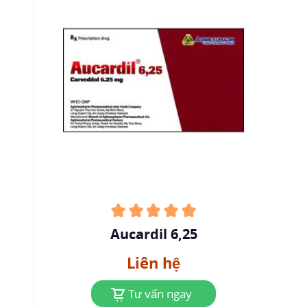
chỉ khoảng 15% liều uống được thải trừ qua
thận. Do vậy, không cần chỉnh liều carvedilol ở
người suy thận. Nửa đời thải trừ của carvedilol
là 6 - 10 giờ sau khi uống.
4
Chỉ định
Tăng huyết áp: Thuốc có thể dùng một mình
hoặc kết hợp với thuốc khác, đặc biệt với
thuốc
lợi tiểu
loại thiazid.
Điều trị hỗ trợ
suy tim mạn tính
ổn định mức độ
trung bình đến nặng: Carvedilol được dùng kết
Aucardil 6,25
hợp với digoxin, thuốc lợi tiểu và thuốc ức chế
Liên hệ
enzym chuyển angiotensin để điều trị suy tim
sung huyết ổn định vừa đến nặng do thiếu máu
Tư vấn ngay
cục bộ hoặc bệnh cơ tim, để giảm tiến triển của