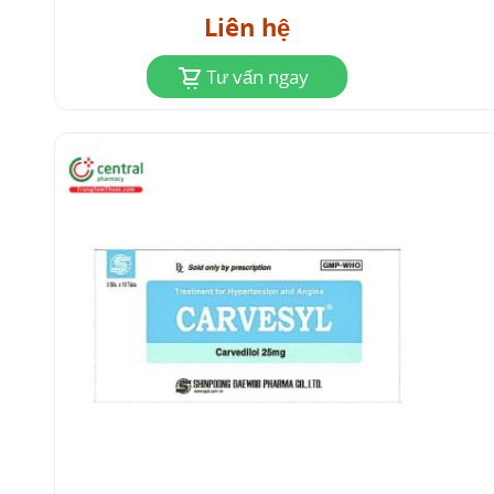
Hen phế quản hoặc bệnh co thắt phế quản (có
Liên hệ
thể dẫn đến cơn hen).
Tư vấn ngay
Sốc do tim, hội chứng suy nút xoang, nhịp tim
chậm nặng < 50 nhịp/phút hoặc blốc nhĩ - thất
độ II hoặc độ III (trừ khi đặt máy tạo nhịp vĩnh
viễn).
Hạ huyết áp nặng (huyết áp tâm thu < 85
mmHg).
Suy gan có triệu chứng.
Mẫn cảm với thuốc.
6
Thận trọng
Suy tim sung huyết mạn tính
: Carvedilol nên được
dùng kết hợp chủ yếu với thuốc lợi tiểu, thuốc