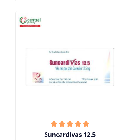
bệnh (đã được chứng minh bằng tỷ lệ tử vong,
thời gian điều trị tim mạch tại bệnh viện, hoặc
cần thiết phải điều chỉnh
thuốc điều trị suy tim
khác).
Đau thắt ngực ổn định mạn tính.
Rối loạn chức năng thất trái sau nhồi máu cơ
tim: Thuốc có thể làm giảm tỷ lệ tử vong tim
mạch ở những bệnh nhân ổn định lâm sàng
sống sót sau giai đoạn cấp tính của
nhồi máu cơ
tim
và có phân suất tống máu thất trái < 40% (có
hoặc không có suy tim triệu chứng).
5
Chống chỉ định
Suy tim không ổn định/mất bù.
Suncardivas 12.5