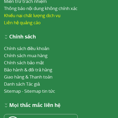
Miễn trừ trách nhiệm
8
Thời kỳ cho con bú
Thông báo nội dung không chính xác
Khiếu nại chất lượng dịch vụ
Carvedilol có thể bài tiết vào sữa mẹ. Chưa thấy
Liên hệ quảng cáo
nguy cơ tác dụng không mong muốn ở trẻ bú
mẹ. Tuy nhiên, để phòng các tác dụng không
Chính sách
mong muốn có thể xảy ra, người đang cho con
Chính sách điều khoản
bú không nên dùng carvedilol hoặc đang dùng
Chính sách mua hàng
thuốc thì ngừng cho con bú.
Chính sách bảo mật
9
Tác dụng không mong muốn (ADR)
Bảo hành & đổi trả hàng
Phần lớn
ADR
có tính chất tạm thời và hết sau
Giao hàng & Thanh toán
Danh sách Tác giả
một thời gian. Đa số tác dụng này xảy ra khi bắt
Sitemap
-
Sitemap tin tức
đầu điều trị. Tác dụng không mong muốn liên
quan chủ yếu với cơ chế tác dụng dược lý.
Mọi thắc mắc liên hệ
Tần suất của các phản ứng bất lợi không phụ