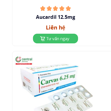
tuần hoàn ngoại biên (ví dụ như hiện tượng
Raynaud) vì các triệu chứng có thể trở nên trầm
Aucardil 12.5mg
trọng hơn.
Liên hệ
Nhiễm độc giáp
: Carvedilol có thể che lấp các
triệu chứng của nhiễm độc giáp.
Tư vấn ngay
Gây mê và phẫu thuật lớn
: Cần thận trọng ở
những bệnh nhân phải trải qua phẫu thuật nói
chung, vì tác dụng hiệp đồng trong giảm lực co
bóp cơ tim của carvedilol và thuốc gây mê.
Nhịp tim chậm
: Carvedilol có thể gây giảm nhịp
tim. Nếu nhịp tim của bệnh nhân giảm xuống
dưới 55 nhịp/phút, nên giảm liều carvedilol.
Quá mẫn
: Cần thận trọng khi dùng carvedilol