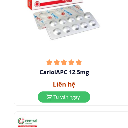
Thuốc gắn vào protein khoảng 98%.
Thể tích
phân bố
khoảng 2 lít/kg.
Độ thanh thải
huyết
tương bình thường khoảng 590 ml/phút.
Carvedilol đã được chứng minh là tích lũy trong
sữa mẹ ở động vật.
3.3 Chuyển hóa
Thuốc được chuyển hóa mạnh ở gan thông qua
CYP2D6 và CYP2C9. Ba chất chuyển hóa đều có
CarlolAPC 12.5mg
hoạt tính chẹn thụ thể beta, nhưng do nồng độ
Liên hệ
các chất này ở trong máu thấp và tác dụng giãn
mạch yếu nên không góp phần đáng kể vào tác
Tư vấn ngay
dụng của thuốc.
3.4 Thải trừ
Các chất chuyển hóa thải trừ chủ yếu qua gan và