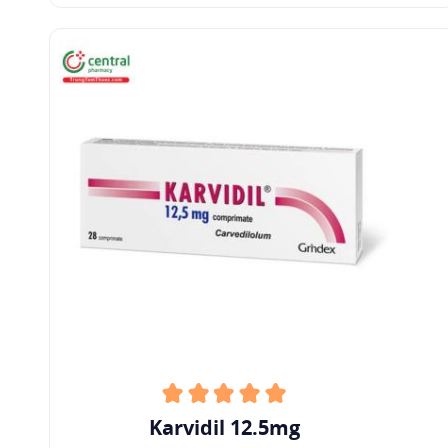
mắc bệnh phổi tắc nghẽn mạn tính (COPD)
không được dùng thuốc uống hoặc hát, và chỉ
khi lợi ích vượt xa nguy cơ.
Ở những bệnh nhân có xu hướng co thắt phế
quản, suy hô hấp có thể xảy ra do khả năng gia
tăng sức cản đường thở. Bệnh nhân cần được
theo dõi chặt chẽ trong khi bắt đầu và tăng
chuẩn liều carvedilol, nên giảm liều carvedilol
nếu có bất kỳ bằng chứng nào về co thắt phế
quản được quan sát trong quá trình điều trị.
Đái tháo đường
: Cần thận trọng khi dùng
carvedilol cho bệnh nhân đái tháo đường, vì các
dấu hiệu và triệu chứng ban đầu của
hạ đường
huyết
cấp tính có thể bị che lấp. Ở những bệnh
Karvidil 12.5mg
nhân suy tim mạn tính mắc bệnh đái tháo