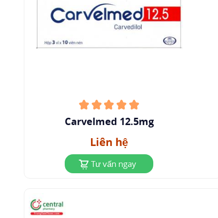
tố nguy cơ này, cần theo dõi chức năng thận
trong quá trình chuẩn liều carvedilol. Nếu sự
suy giảm đáng kể của chức năng thận xảy ra,
phải giảm liều carvedilol hoặc phải ngừng điều
trị.
Rối loạn chức năng thất trái sau nhồi máu cơ tim
cấp
: Trước khi bắt đầu điều trị bằng carvedilol,
bệnh nhân phải ổn định lâm sàng và phải dùng
Carvelmed 12.5mg
thuốc ức chế men chuyển trong ít nhất 48 giờ
Liên hệ
trước đó và liều thuốc ức chế men chuyển phải
ổn định trong ít nhất 24 giờ trước đó.
Tư vấn ngay
(Blốc) nhĩ thất
độ I
: Do tác dụng làm giảm tốc độ
dẫn truyền (negative dromotropy), carvedilol
nên được dùng thận trọng cho bệnh nhân bị