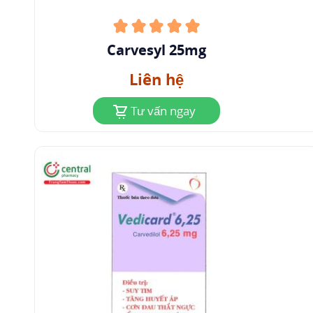
ức chế men chuyển, digitalis và hoặc thuốc giãn
mạch. Điều trị chỉ nên được bắt đầu nếu bệnh
nhân ổn định với liệu pháp cơ bản thông
Carvesyl 25mg
thường trong ít nhất 4 tuần. Bệnh nhân suy tim
Liên hệ
mất bù phải được điều trị tái bù trước khi bắt
đầu carvedilol. Bệnh nhân bị suy tim nặng, giảm
Tư vấn ngay
thể tích tuần hoàn, bệnh nhân cao tuổi hoặc
bệnh nhân có trị số huyết áp cơ bản thấp nên
được theo dõi trong khoảng 2 giờ sau liều đầu
tiên hoặc sau khi tăng liều vì hạ huyết áp có thể
xảy ra.
Ở những bệnh nhân suy tim sung huyết, suy tim
nặng hơn hoặc ứ nước có thể xảy ra trong quá
trình chuẩn liều của carvedilol. Nếu các triệu
chứng như vậy xảy ra, thuốc lợi tiểu nên được