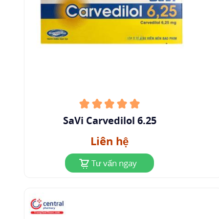
Sử dụng đồng thời với thuốc chẹn kênh calci và các
thuốc chống loạn nhịp khác
: Theo dõi cẩn thận
ECG và huyết áp là cần thiết ở những bệnh nhân
đang điều trị đồng thời với thuốc chẹn kênh calci
thuộc loại
Verapamil
hoặc
Diltiazem
hoặc các
thuốc chống loạn nhịp khác, đặc biệt là
amiodaron. Tiêm tĩnh mạch verapamil ở bệnh
nhân đang điều trị bằng thuốc chẹn beta có thể
dẫn đến tụt huyết áp mạnh và blốc nhĩ thất.
SaVi Carvedilol 6.25
U tủy thượng thận
: Ở những bệnh nhân mắc
Liên hệ
u
tủy thượng thận
, nên bắt đầu sử dụng một tác
Tư vấn ngay
nhân chẹn alpha trước khi sử dụng bất kỳ tác
nhân chẹn beta nào. Mặc dù carvedilol có cả tác
dụng dược lý chẹn alpha và beta, nhưng không
có kinh nghiệm về việc sử dụng carvedilol trong