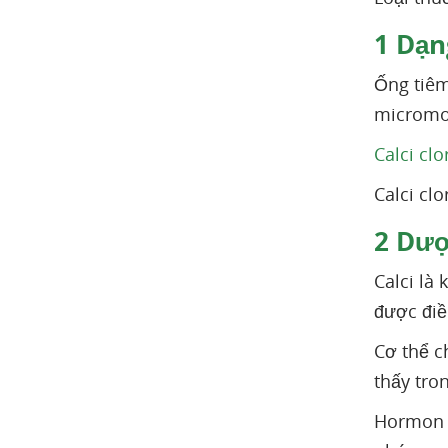
1
Dạn
Ống tiêm
micromo
Calci clo
Calci cl
2
Dượ
Calci là
được điề
Cơ thể c
thấy tro
Hormon t