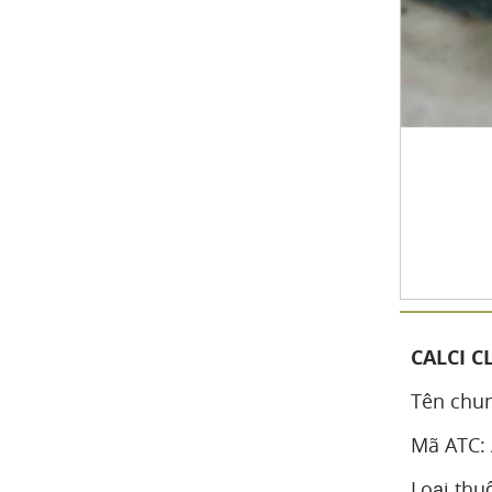
CALCI C
Tên chun
Mã ATC:
Loại thuố