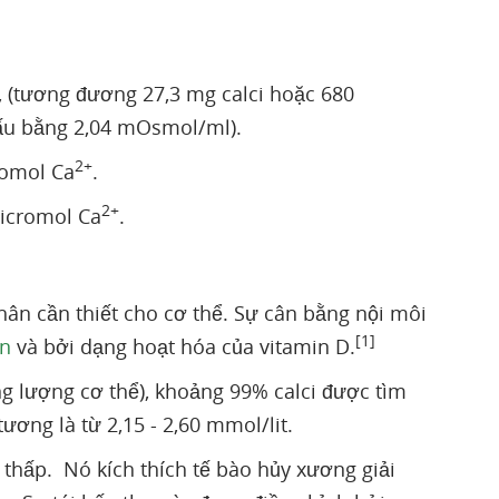
t, (tương đương 27,3 mg calci hoặc 680
hấu bằng 2,04 mOsmol/ml).
2+
romol Ca
.
2+
micromol Ca
.
phân cần thiết cho cơ thể. Sự cân bằng nội môi
[1]
in
và bởi dạng hoạt hóa của vitamin D.
g lượng cơ thể), khoảng 99% calci được tìm
ương là từ 2,15 - 2,60 mmol/lit.
 thấp. Nó kích thích tế bào hủy xương giải