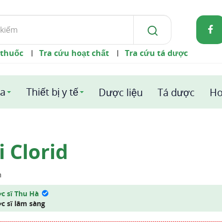
 thuốc
Tra cứu hoạt chất
Tra cứu tá dược
|
|
a
Thiết bị y tế
Dược liệu
Tá dược
Ho
i Clorid
m
c sĩ Thu Hà
c sĩ lâm sàng