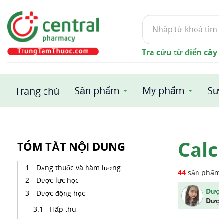
Tìm
kiếm
Tra cứu từ điển cây
Sản phẩm
Mỹ phẩm
Sữ
Trang chủ
Calc
TÓM TẮT NỘI DUNG
Dạng thuốc và hàm lượng
44
sản phẩ
Dược lực học
Dượ
Dược động học
Dượ
Hấp thu