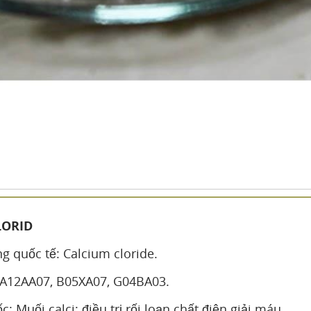
LORID
g quốc tế: Calcium cloride.
 A12AA07, B05XA07, G04BA03.
c: Muối calci; điều trị rối loạn chất điện giải máu.