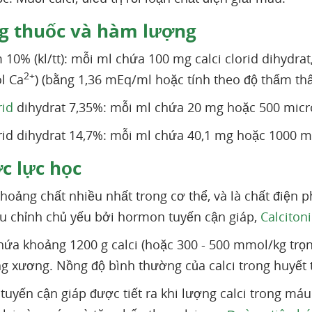
g thuốc và hàm lượng
 10% (kl/tt): mỗi ml chứa 100 mg calci clorid dihydra
2+
l Ca
) (bằng 1,36 mEq/ml hoặc tính theo độ thẩm t
rid
dihydrat 7,35%: mỗi ml chứa 20 mg hoặc 500 mic
orid dihydrat 14,7%: mỗi ml chứa 40,1 mg hoặc 1000 
c lực học
 khoảng chất nhiều nhất trong cơ thể, và là chất điện 
u chỉnh chủ yếu bởi hormon tuyến cận giáp,
Calciton
hứa khoảng 1200 g calci (hoặc 300 - 500 mmol/kg trọn
ng xương. Nồng độ bình thường của calci trong huyết t
uyến cận giáp được tiết ra khi lượng calci trong máu