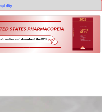
tại đây
i