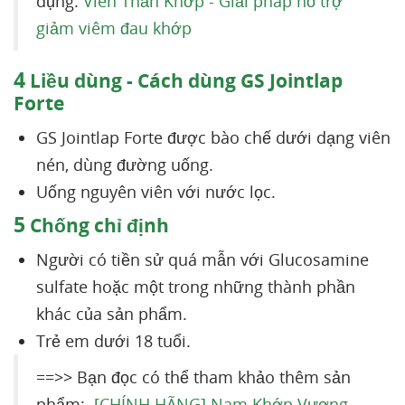
dụng:
Viên Thần Khớp - Giải pháp hỗ trợ
giảm viêm đau khớp
4
Liều dùng - Cách dùng GS Jointlap
Forte
GS Jointlap Forte được bào chế dưới dạng viên
nén, dùng đường uống.
Uống nguyên viên với nước lọc.
5
Chống chỉ định
Người có tiền sử quá mẫn với Glucosamine
sulfate hoặc một trong những thành phần
khác của sản phẩm.
Trẻ em dưới 18 tuổi.
==>> Bạn đọc có thể tham khảo thêm sản
phẩm:
[CHÍNH HÃNG] Nam Khớp Vương -