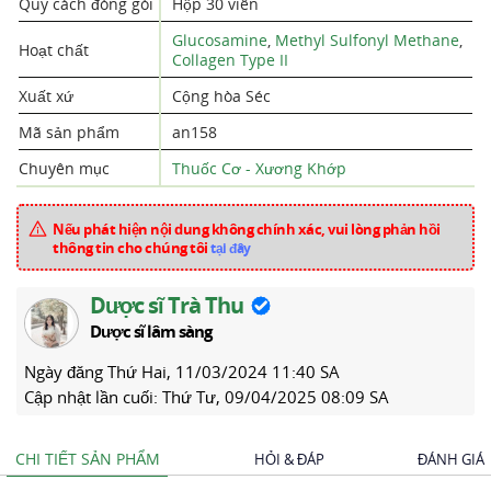
Quy cách đóng gói
Hộp 30 viên
Glucosamine
,
Methyl Sulfonyl Methane
,
Hoạt chất
Collagen Type II
Xuất xứ
Cộng hòa Séc
Mã sản phẩm
an158
Chuyên mục
Thuốc Cơ - Xương Khớp
Nếu phát hiện nội dung không chính xác, vui lòng phản hồi
thông tin cho chúng tôi
tại đây
Dược sĩ Trà Thu
Dược sĩ lâm sàng
Ngày đăng
Thứ Hai, 11/03/2024 11:40 SA
Cập nhật lần cuối:
Thứ Tư, 09/04/2025 08:09 SA
CHI TIẾT SẢN PHẨM
HỎI & ĐÁP
ĐÁNH GIÁ