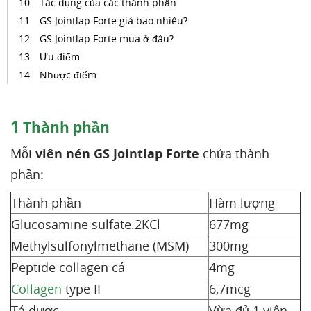
Tác dụng của các thành phần
GS Jointlap Forte giá bao nhiêu?
GS Jointlap Forte mua ở đâu?
Ưu điểm
Nhược điểm
1
Thành phần
Mỗi
viên nén GS Jointlap Forte
chứa thành
phần:
Thành phần
Hàm lượng
Glucosamine sulfate.2KCl
677mg
Methylsulfonylmethane (MSM)
300mg
Peptide collagen cá
4mg
Collagen
type II
6,7mcg
Tá dược
Vừa đủ 1 viên.