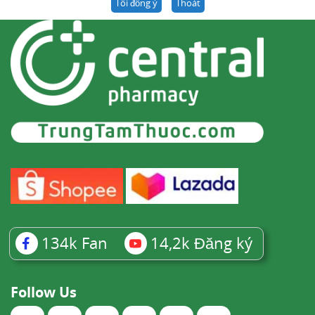
Tôi đồng ý
Thoát
134k
Fan
14,2k
Đăng ký
Follow Us