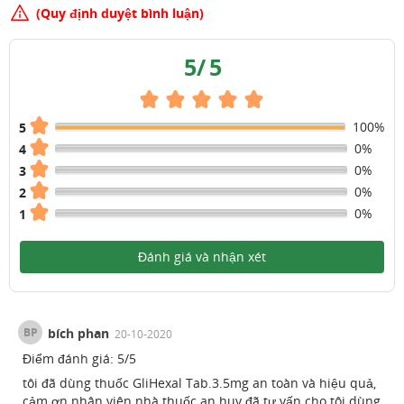
(Quy định duyệt bình luận)
5
/
5
100%
5
0%
4
0%
3
0%
2
0%
1
Đánh giá và nhận xét
BP
bích phan
20-10-2020
Điểm đánh giá:
5
/
5
tôi đã dùng thuốc GliHexal Tab.3.5mg an toàn và hiệu quả,
cảm ơn nhân viên nhà thuốc an huy đã tư vấn cho tôi dùng