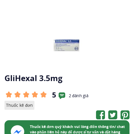
GliHexal 3.5mg
5
2 đánh giá
Thuốc kê đơn
Thuốc kê đơn quý khách vui lòng điền thông tin/ chat
vào phần liên hệ này để dược sĩ tư vấn và đặt hàng