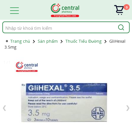
0
Tìm
kiếm
Trang chủ
Sản phẩm
Thuốc Tiểu Đường
GliHexal
3.5mg
1 / 1
❮
❯