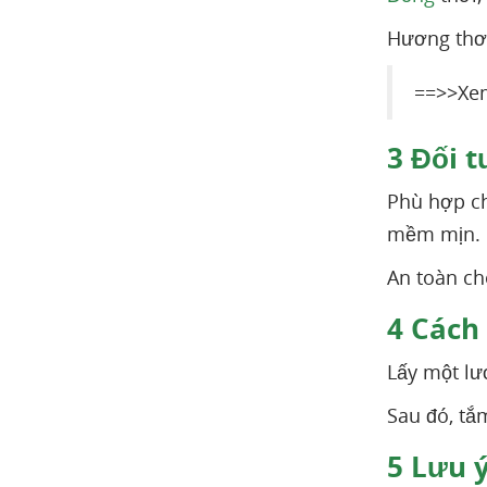
Hương thơm
==>>Xe
3
Đối t
Phù hợp ch
mềm mịn.
An toàn ch
4
Cách 
Lấy một lư
Sau đó, tắ
5
Lưu ý