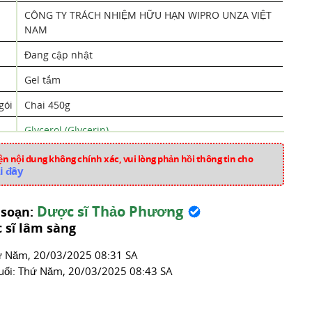
CÔNG TY TRÁCH NHIỆM HỮU HẠN WIPRO UNZA VIỆT
NAM
Đang cập nhật
Gel tắm
gói
Chai 450g
Glycerol (Glycerin)
Cocamidopropyl Betaine (CAPB)
,
Sodium Laureth
n nội dung không chính xác, vui lòng phản hồi thông tin cho
Sulfate
i đây
Olive (Olea europaea L. subsp. europaea var.
Dược sĩ Thảo Phương
europaea)
 soạn:
 sĩ lâm sàng
Việt Nam
́ Năm, 20/03/2025 08:31 SA
nn1528
uối:
Thứ Năm, 20/03/2025 08:43 SA
Thuốc Da Liễu