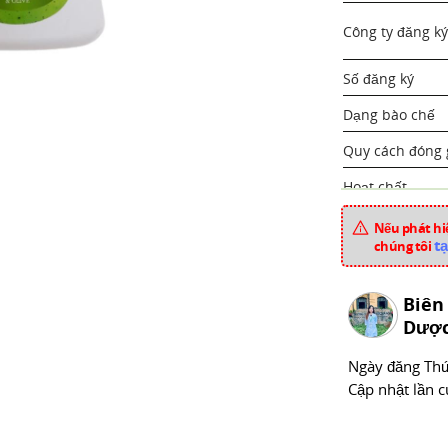
Công ty đăng ký
Số đăng ký
Dạng bào chế
Quy cách đóng 
Hoạt chất
Nếu phát hiệ
Tá dược
tạ
chúng tôi
Dược liệu
Biên
Dược
Xuất xứ
Ngày đăng
Thư
Mã sản phẩm
Cập nhật lần c
Chuyên mục