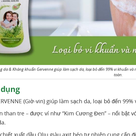
g da & Kháng khuẩn Gervenne giúp làm sạch da, loại bỏ đến 99% vi khuẩn và m
toàn.
 dụng
RVENNE (Giờ-vin) giúp làm sạch da, loại bỏ đến 99%
 than tre – được ví như “Kim Cương Đen” – nổi bật v
da.
 chiết xuất dầu Oliu giàu axit béo tự nhiên cung cấp 