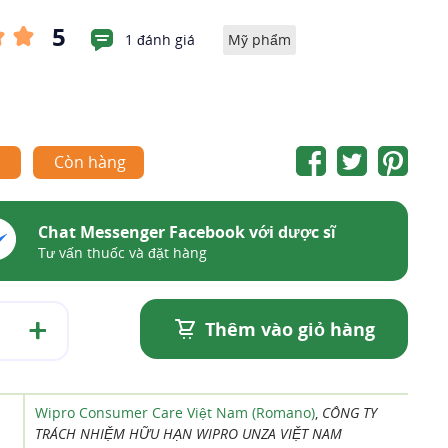
5
1 đánh giá
Mỹ phẩm
1
Còn hàng
Chat Messenger Facebook với dược sĩ
Tư vấn thuốc và đặt hàng
Thêm vào giỏ hàng
Wipro Consumer Care Việt Nam (Romano)
,
CÔNG TY
TRÁCH NHIỆM HỮU HẠN WIPRO UNZA VIỆT NAM