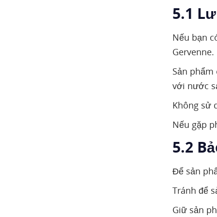
5.1 Lư
Nếu bạn có
Gervenne.
Sản phẩm c
với nước s
Không sử d
Nếu gặp ph
5.2 B
Để sản phẩ
Tránh để s
Giữ sản ph