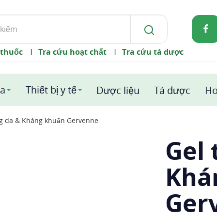
 thuốc
Tra cứu hoạt chất
Tra cứu tá dược
|
|
a
Thiết bị y tế
Dược liệu
Tá dược
Ho
g da & Kháng khuẩn Gervenne
Gel
Khá
Ger