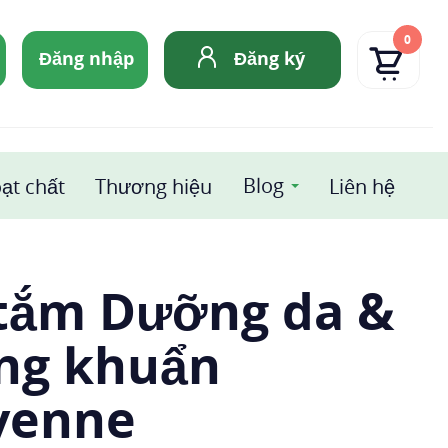
0
Đăng nhập
Đăng ký
Blog
ạt chất
Thương hiệu
Liên hệ
 tắm Dưỡng da &
ng khuẩn
venne