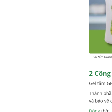
Gel tắm Dưỡn
2
Công
Gel tắm GE
Thành phần
và bảo vệ 
Đồng
thời,