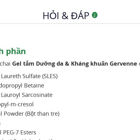
HỎI & ĐÁP
2
h phần
 chai
Gel tắm Dưỡng da & Kháng khuẩn Gervenne
Laureth Sulfate (SLES)
opropyl Betaine
Lauroyl Sarcosinate
opyl-m-cresol
l Powder (Bột than tre)
n
l PEG-7 Esters