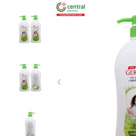
1 / 5
❮