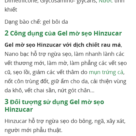
Dimethicone, Glycosamino- glycans,
Nước
tinh
khiết
Dạng bào chế: gel bôi da
2
Công dụng của Gel mờ sẹo Hinzucar
Gel mờ sẹo Hinzucar với dịch chiết rau má
,
Nano bạc hỗ trợ ngừa sẹo, làm nhanh lành các
vết thương mới, làm mờ, làm phẳng các vết sẹo
cũ, sẹo lồi, giảm các vết thâm do
mụn trứng cá
,
nốt côn trùng đốt, giữ ẩm cho da, cải thiện vùng
da khô, vết chai sần, nứt gót chân…
3
Đối tượng sử dụng Gel mờ sẹo
Hinzucar
Hinzucar hỗ trợ ngừa sẹo do bỏng, ngã, xây xát,
người mới phẫu thuật.