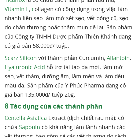
Vitamin E
,
c
ollagen có công dụng trong việc làm
nhanh liền sẹo làm mờ sét sẹo, vết bỏng cũ, sẹo
do chấn thương hoặc thâm mụn để lại. Sản phẩm
của Công ty TNHH Dược phẩm Thiên Khánh đang
có giá bán 58.000đ/ tuýp.
Scarz Silicon
với thành phần Curcumin,
Allantoin
,
Hyaluronic Acid
hỗ trợ tái tạo da mới, làm mờ
sẹo, vết thâm, dưỡng ẩm, làm mền và làm đều
màu da. Sản phẩm của Y Phúc Pharma đang có
giá bán 135.000đ/ tuýp 20g.
8
Tác dụng của các thành phần
Centella Asiatica
Extract (dịch chiết rau má): có
chứa
Saponin
có khả năng làm lành nhanh các
vết thương, bao gồm cả các vết thương do rách