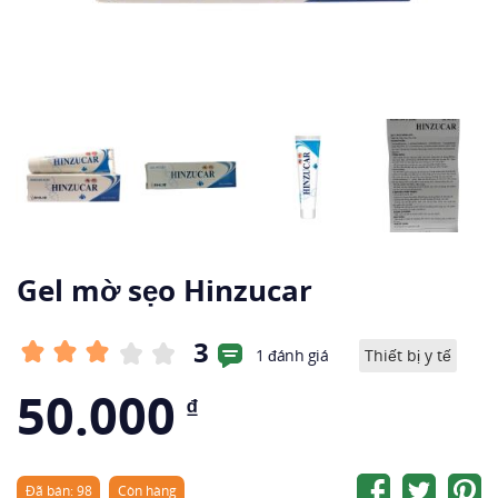
Gel mờ sẹo Hinzucar
3
1 đánh giá
Thiết bị y tế
50.000
₫
Đã bán: 98
Còn hàng