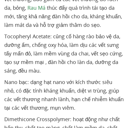
da, bỏng,
Rau Má
thúc đẩy quá trình tái tạo da
mới, tăng khả năng đàn hồi cho da, kháng khuẩn,
làm mát da và hỗ trợ giảm thâm do sẹo.
Tocopheryl Acetate: củng cố hàng rào bảo vệ da,
dưỡng ẩm, chống oxy hóa, làm dịu các vết sưng
tấy mẩn đỏ, làm mềm vùng da chai, vết sẹo cứng,
tạo sự mềm mại , đàn hồi cho làn da, dưỡng da
sáng, đều màu.
Nano bạc: dạng hạt nano với kích thước siêu
nhỏ, có đặc tính kháng khuẩn, diệt vi trùng, giúp
các vết thương nhanh lành, hạn chế nhiễm khuẩn
tại các vết thương, mụn viêm.
Dimethicone Crosspolymer: hoạt động như chất
hấp thụ, chất tạo màng, chất làm mềm da, chất