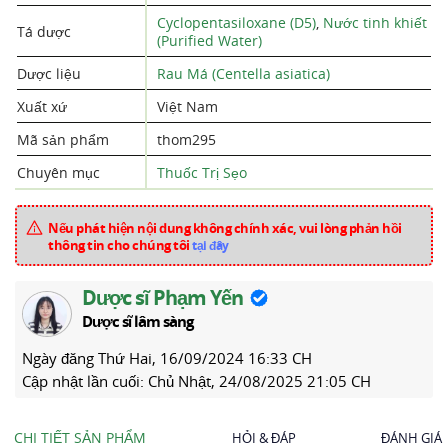
Cyclopentasiloxane (D5)
,
Nước tinh khiết
Tá dược
(Purified Water)
Dược liệu
Rau Má (Centella asiatica)
Xuất xứ
Việt Nam
Mã sản phẩm
thom295
Chuyên mục
Thuốc Trị Sẹo
Nếu phát hiện nội dung không chính xác, vui lòng phản hồi
thông tin cho chúng tôi
tại đây
Dược sĩ Phạm Yến
Dược sĩ lâm sàng
Ngày đăng
Thứ Hai, 16/09/2024 16:33 CH
Cập nhật lần cuối:
Chủ Nhật, 24/08/2025 21:05 CH
CHI TIẾT SẢN PHẨM
HỎI & ĐÁP
ĐÁNH GIÁ