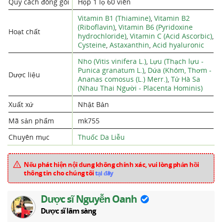
Quy cách đóng gói
Hộp 1 lọ 60 viên
Vitamin B1 (Thiamine)
,
Vitamin B2
(Riboflavin)
,
Vitamin B6 (Pyridoxine
Hoạt chất
hydrochloride)
,
Vitamin C (Acid Ascorbic)
,
Cysteine
,
Astaxanthin
,
Acid hyaluronic
Nho (Vitis vinifera L.)
,
Lựu (Thạch lựu -
Punica granatum L.)
,
Dứa (Khóm, Thơm -
Dược liệu
Ananas comosus (L.) Merr.)
,
Tử Hà Sa
(Nhau Thai Người - Placenta Hominis)
Xuất xứ
Nhật Bản
Mã sản phẩm
mk755
Chuyên mục
Thuốc Da Liễu
Nếu phát hiện nội dung không chính xác, vui lòng phản hồi
thông tin cho chúng tôi
tại đây
Dược sĩ Nguyễn Oanh
Dược sĩ lâm sàng