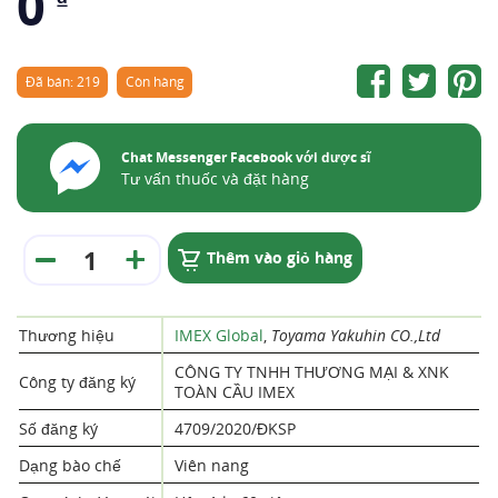
0
Đã bán: 219
Còn hàng
Chat Messenger Facebook với dược sĩ
Tư vấn thuốc và đặt hàng
Thêm vào giỏ hàng
Thương hiệu
IMEX Global
,
Toyama Yakuhin CO.,Ltd
CÔNG TY TNHH THƯƠNG MẠI & XNK
Công ty đăng ký
TOÀN CẦU IMEX
Số đăng ký
4709/2020/ĐKSP
Dạng bào chế
Viên nang