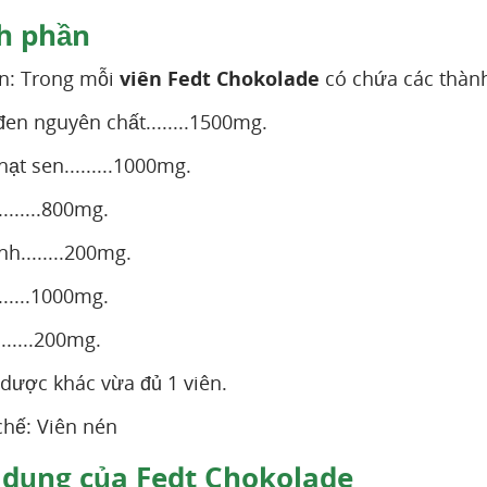
h phần
n: Trong mỗi
viên Fedt Chokolade
có chứa các thàn
đen nguyên chất........1500mg.
hạt sen.........1000mg.
.......800mg.
nh........200mg.
.......1000mg.
......200mg.
 dược khác vừa đủ 1 viên.
hế: Viên nén
dụng của Fedt Chokolade