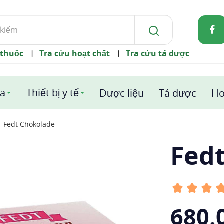
 thuốc
Tra cứu hoạt chất
Tra cứu tá dược
|
|
a
Thiết bị y tế
Dược liệu
Tá dược
Ho
Fedt Chokolade
Fed
680.