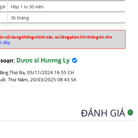
gói
Hộp 1 lọ 30 viên
36 tháng
Bơ ca cao
n nội dung không chính xác, vui lòng phản hồi thông tin cho
Phục Linh (Poria cocos (Schw.) Wolf )
,
Mã Đề (Plantago
i đây
major L.)
,
Liên Nhục (Hạt Sen - Semen Nelumbinis
nuciferae)
,
Ca Cao (Theobroma cacao L.)
Dược sĩ Hương Ly
 soạn:
Việt Nam
đăng
Thứ Ba, 05/11/2024 16:55 CH
thuy226
uối:
Thứ Năm, 20/03/2025 08:43 SA
Thuốc Tăng Cường Miễn Dịch
ĐÁNH GIÁ
1