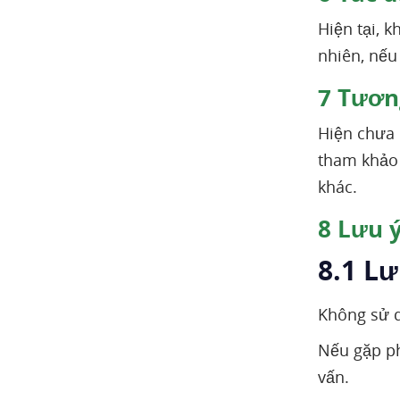
Hiện tại, 
nhiên, nếu
7
Tương
Hiện chưa 
tham khảo 
khác.
8
Lưu ý
8.1 Lư
Không sử d
Nếu gặp ph
vấn.