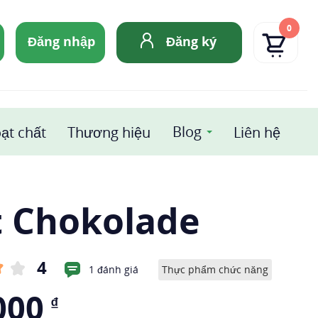
0
Đăng nhập
Đăng ký
Blog
ạt chất
Thương hiệu
Liên hệ
t Chokolade
4
1 đánh giá
Thực phẩm chức năng
000
₫