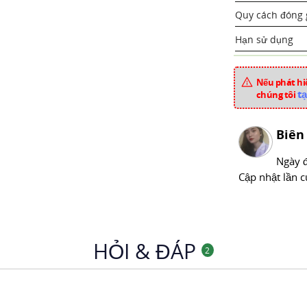
Quy cách đóng 
Hạn sử dụng
Tá dược
Nếu phát hiệ
tạ
chúng tôi
Dược liệu
Biên
Xuất xứ
Ngày 
Mã sản phẩm
Cập nhật lần c
Chuyên mục
HỎI & ĐÁP
2