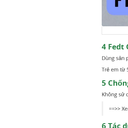
4
Fedt 
Dùng sản p
Trẻ em từ 
5
Chống
Không sử 
==>> X
6
Tác d