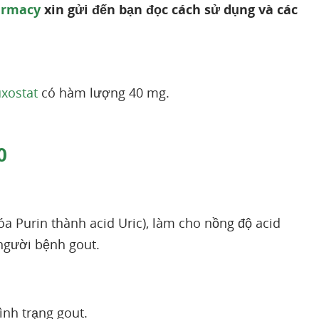
armacy
xin gửi đến bạn đọc cách sử dụng và các
xostat
có hàm lượng 40 mg.
0
 Purin thành acid Uric), làm cho nồng độ acid
 người bệnh gout.
ình trạng gout.