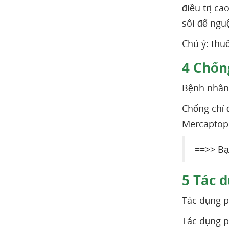
điều trị c
sôi để ngu
Chú ý: thu
4
Chống
Bệnh nhân 
Chống chỉ 
Mercaptopu
==>> Bạ
5
Tác d
Tác dụng p
Tác dụng p