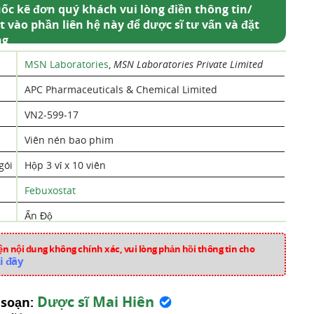
ốc kê đơn quý khách vui lòng điền thông tin/
t vào phần liên hệ này để dược sĩ tư vấn và đặt
ng
MSN Laboratories
,
MSN Laboratories Private Limited
APC Pharmaceuticals & Chemical Limited
VN2-599-17
Viên nén bao phim
gói
Hộp 3 vỉ x 10 viên
Febuxostat
Ấn Độ
HM1292
n nội dung không chính xác, vui lòng phản hồi thông tin cho
i đây
Thuốc Điều Trị Gút
Dược sĩ Mai Hiên
 soạn: