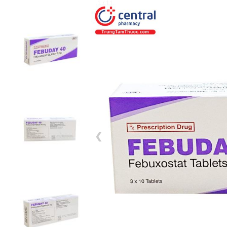
1 / 11
❮