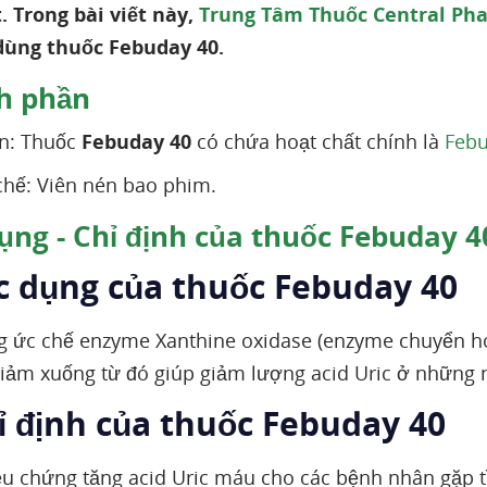
. Trong bài viết này,
Trung Tâm Thuốc Central Ph
 dùng thuốc Febuday 40.
h phần
n: Thuốc
Febuday 40
có chứa hoạt chất chính là
Febu
hế: Viên nén bao phim.
ụng - Chỉ định của thuốc Febuday 4
ác dụng của thuốc Febuday 40
g ức chế enzyme Xanthine oxidase (enzyme chuyển hóa
iảm xuống từ đó giúp giảm lượng acid Uric ở những
ỉ định của thuốc Febuday 40
riệu chứng tăng acid Uric máu cho các bệnh nhân gặp t