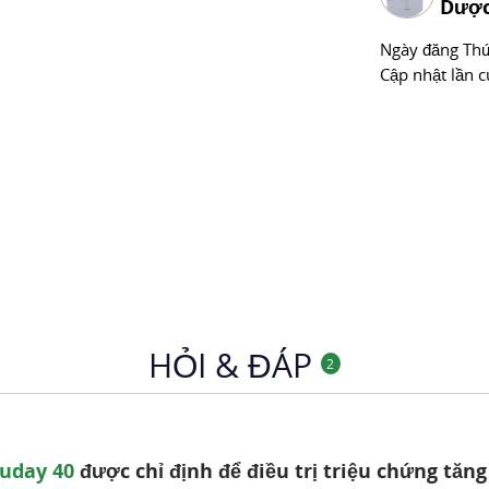
Dược
Ngày đăng
Thư
Cập nhật lần c
HỎI & ĐÁP
2
uday 40
được chỉ định để điều trị triệu chứng tăn