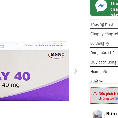
Thu
cha
hà
Thương hiệu
Công ty đăng ký
Số đăng ký
Dạng bào chế
Quy cách đóng 
❯
Hoạt chất
Xuất xứ
Mã sản phẩm
Nếu phát hiệ
tạ
chúng tôi
Chuyên mục
Biên