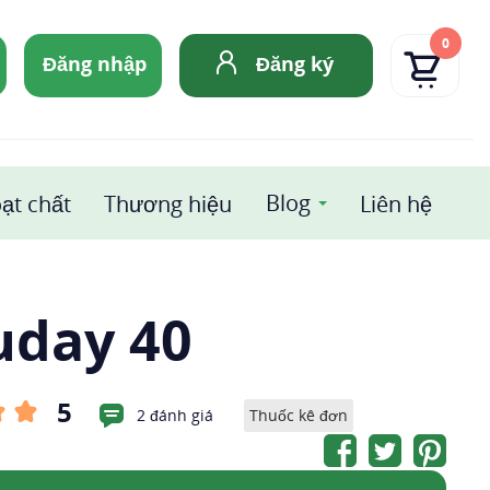
0
Đăng nhập
Đăng ký
Blog
ạt chất
Thương hiệu
Liên hệ
uday 40
5
2 đánh giá
Thuốc kê đơn