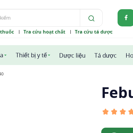
 thuốc
Tra cứu hoạt chất
Tra cứu tá dược
|
|
a
Thiết bị y tế
Dược liệu
Tá dược
Ho
40
Feb