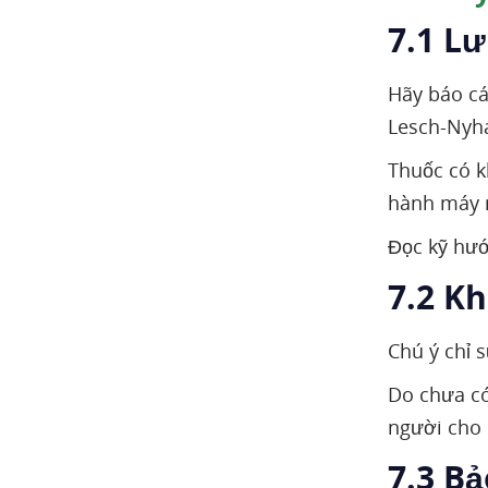
7.1 Lư
Hãy báo cá
Lesch-Nyha
Thuốc có k
hành máy 
Đọc kỹ hướ
7.2 K
Chú ý chỉ 
Do chưa có
người cho 
7.3 B