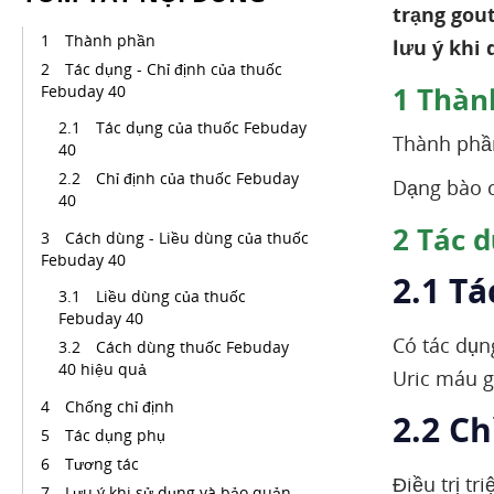
trạng gout
Thành phần
lưu ý khi
Tác dụng - Chỉ định của thuốc
1
Thàn
Febuday 40
Tác dụng của thuốc Febuday
Thành phầ
40
Chỉ định của thuốc Febuday
Dạng bào c
40
2
Tác d
Cách dùng - Liều dùng của thuốc
Febuday 40
2.1 T
Liều dùng của thuốc
Febuday 40
Có tác dụn
Cách dùng thuốc Febuday
40 hiệu quả
Uric máu g
Chống chỉ định
2.2 Ch
Tác dụng phụ
Tương tác
Điều trị t
Lưu ý khi sử dụng và bảo quản