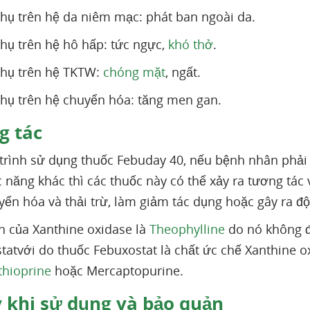
hụ trên hệ da niêm mạc: phát ban ngoài da.
hụ trên hệ hô hấp: tức ngực,
khó thở
.
phụ trên hệ TKTW:
chóng mặt
, ngất.
hụ trên hệ chuyển hóa: tăng men gan.
 tác
trình sử dụng thuốc Febuday 40, nếu bệnh nhân phả
năng khác thì các thuốc này có thể xảy ra tương tác 
yển hóa và thải trừ, làm giảm tác dụng hoặc gây ra độ
n của Xanthine oxidase là
Theophylline
do nó không đ
tatvới do thuốc Febuxostat là chất ức chế Xanthine o
thioprine
hoặc Mercaptopurine.
 khi sử dụng và bảo quản