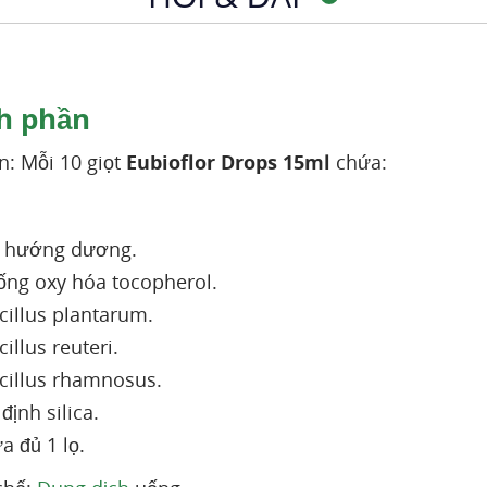
h phần
: Mỗi 10 giọt
Eubioflor Drops 15ml
chứa:
t hướng dương.
ống oxy hóa tocopherol.
cillus plantarum.
illus reuteri.
cillus rhamnosus.
định silica.
a đủ 1 lọ.