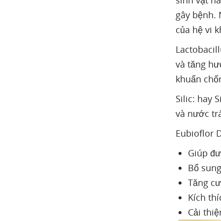
sinh vật nà
gây bệnh. 
của hệ vi 
Lactobacil
và tăng hư
khuẩn chốn
Silic: hay 
và nước trá
Eubioflor 
Giúp đư
Bổ sung
Tăng cư
Kích th
Cải thiệ