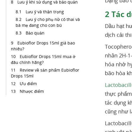
Dạng bào 
Lưu ý khi sử dụng và bảo quản
Lưu ý và thận trọng
2
Tác d
Lưu ý cho phụ nữ có thai và
bà mẹ đang cho con bú
Dầu hạt hư
Bảo quản
dịch cải t
Eubioflor Drops 15ml giá bao
Tocopherol
nhiêu?
nhân 2H-1-
Eubioflor Drops 15ml mua ở
đâu chính hãng?
hóa nhờ hy
Review về sản phẩm Eubioflor
bão hòa kh
Drops 15ml
Ưu điểm
Lactobacil
Nhược điểm
thực phẩm.
tác dụng k
cũng như 
Lactobacil