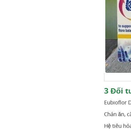
3
Đối t
Eubioflor 
Chán ăn, c
Hệ tiêu hó