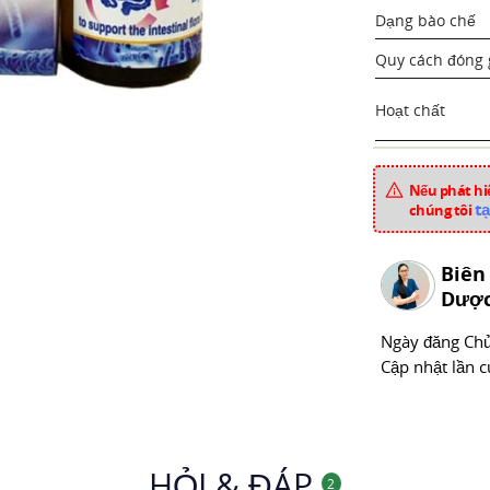
Dạng bào chế
Quy cách đóng 
Hoạt chất
Tá dược
Nếu phát hiệ
Dược liệu
tạ
chúng tôi
Xuất xứ
Biên
Mã sản phẩm
Dược
Chuyên mục
Ngày đăng
Chu
Cập nhật lần c
HỎI & ĐÁP
2