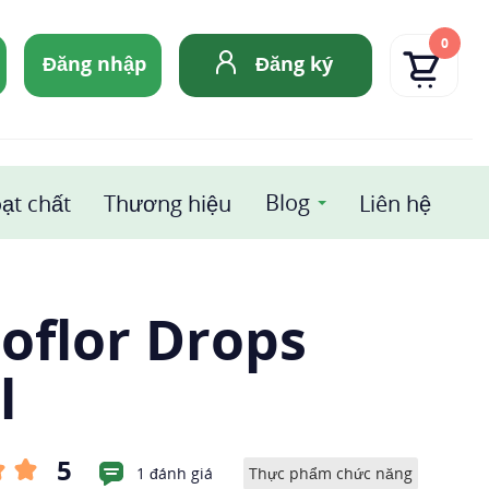
0
Đăng nhập
Đăng ký
Blog
ạt chất
Thương hiệu
Liên hệ
oflor Drops
l
5
1 đánh giá
Thực phẩm chức năng