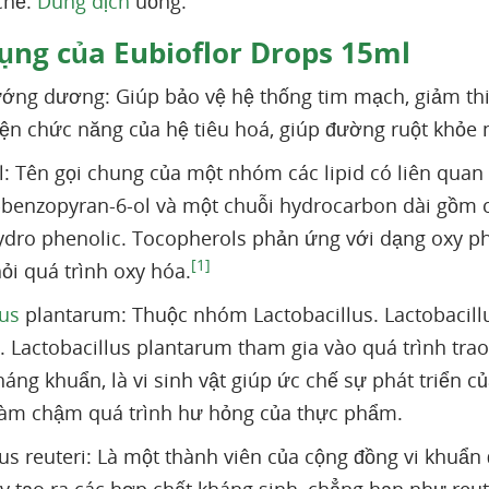
chế:
Dung dịch
uống.
ụng của Eubioflor Drops 15ml
ớng dương: Giúp bảo vệ hệ thống tim mạch, giảm thi
hiện chức năng của hệ tiêu hoá, giúp đường ruột khỏe
: Tên gọi chung của một nhóm các lipid có liên quan 
benzopyran-6-ol và một chuỗi hydrocarbon dài gồm cá
dro phenolic. Tocopherols phản ứng với dạng oxy p
[1]
ỏi quá trình oxy hóa.
lus
plantarum: Thuộc nhóm Lactobacillus. Lactobacil
 Lactobacillus plantarum tham gia vào quá trình trao
háng khuẩn, là vi sinh vật giúp ức chế sự phát triển 
làm chậm quá trình hư hỏng của thực phẩm.
lus reuteri: Là một thành viên của cộng đồng vi khuẩn