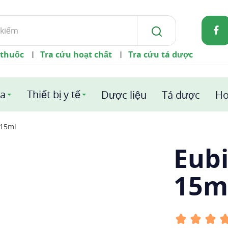
 thuốc
Tra cứu hoạt chất
Tra cứu tá dược
|
|
a
Thiết bị y tế
Dược liệu
Tá dược
Ho
 15ml
Eubi
15m