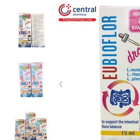
1 / 7
❮