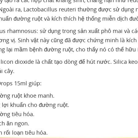
y tạo ra các hợp chất kháng sinh, chẳng hạn như reuter
Ngoài ra, Lactobacillus reuteri thường được sử dụng 
khuẩn đường ruột và kích thích hệ thống miễn dịch đư
lus rhamnosus: sử dụng trong sản xuất phô mai và cá
ơng vị. Sinh vật này cũng đã được chứng minh là kích
g lại mầm bệnh đường ruột, cho thấy nó có thể hữu íc
Silicon dioxide là chất tạo dòng để hút nước. Silica k
i cây.
Drops 15ml giúp:
ờng ruột khoe manh.
 lợi khuẩn cho đường ruột.
ờng tiêu hóa.
ích ăn ngon.
n rối loạn tiêu hóa.