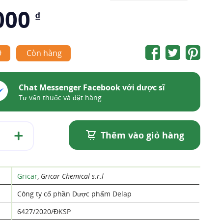
000
₫
9
Còn hàng
Chat Messenger Facebook với dược sĩ
Tư vấn thuốc và đặt hàng
Thêm vào giỏ hàng
Gricar
,
Gricar Chemical s.r.l
Công ty cổ phần Dược phẩm Delap
6427/2020/ĐKSP