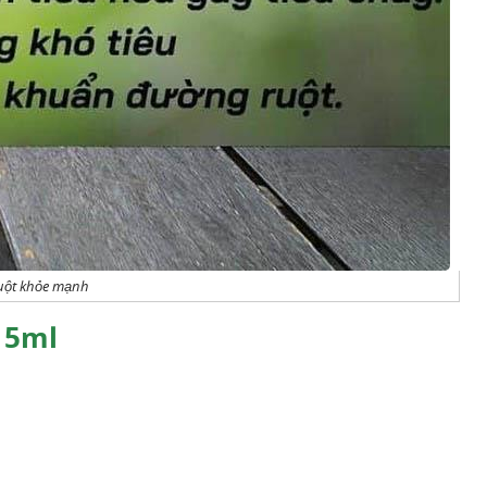
ruột khỏe mạnh
15ml