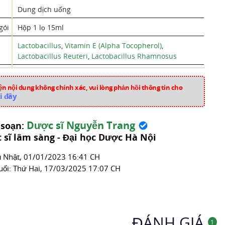
Dung dịch uống
gói
Hộp 1 lọ 15ml
Lactobacillus
,
Vitamin E (Alpha Tocopherol)
,
Lactobacillus Reuteri
,
Lactobacillus Rhamnosus
Silica (Silicon Dioxit)
n nội dung không chính xác, vui lòng phản hồi thông tin cho
Dầu Hướng Dương (Helianthus annuus L.)
i đây
Ý
Dược sĩ Nguyễn Trang
 soạn:
aa5605
 sĩ lâm sàng - Đại học Dược Hà Nội
Men Vi Sinh
̉ Nhật, 01/01/2023 16:41 CH
uối:
Thứ Hai, 17/03/2025 17:07 CH
ĐÁNH GIÁ
1