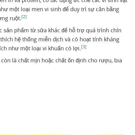
i in và protein, có tác dụng ức chế các vi sinh vật
như một loại men vi sinh để duy trì sự cân bằng
[2]
ờng ruột.
c sản phẩm từ sữa khác để hỗ trợ quá trình chín
 thích hệ thống miễn dịch và có hoạt tính kháng
[3]
h như một loại vi khuẩn có lợi.
eo còn là chất mịn hoặc chất ổn định cho rượu, bia