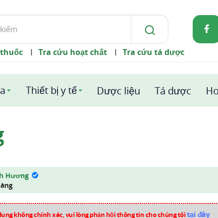
 thuốc
Tra cứu hoạt chất
Tra cứu tá dược
|
|
a
Thiết bị y tế
Dược liệu
Tá dược
Ho
g
nh Hương
sàng
tại đây
dung không chính xác, vui lòng phản hồi thông tin cho chúng tôi