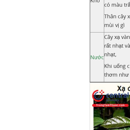
Khô
có màu tr
Thân cây 
mùi vị gì
Cây xạ vàn
rất nhạt v
nhạt,
Nước
Khi uống 
thơm như 