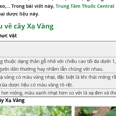
o,... Trong bài viết này,
Trung Tâm Thuốc Central
loại dược liệu này.
u về cây Xạ Vàng
hực vật
g thuộc dạng thân gỗ nhỏ với chiều cao tối đa dưới 1
gười dân thường hay nhầm lẫn chúng với nhau.
ạ vàng có màu vàng nhạt, đặc biệt là khi thái mỏng r
của dược liệu có màu vàng rõ rệt.
g hơi mỏng, màu xanh nhạt hơn so với lá xạ đen và t
ây Xạ Vàng