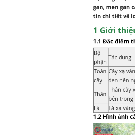
xạ vàng
gan, men gan ca
Bài thuốc hỗ trợ
tin chi tiết về 
điều trị viêm gan B
1
Giới thiệ
Bài thuốc hỗ trợ
điều trị ung thư gan
1.1 Đặc điểm t
Bài thuốc giúp
Bộ
thanh nhiệt, giải độc
Tác dụng
phận
Uống nước lá Cây Xạ
Toàn
Cây xạ vàn
Vàng hàng ngày có tốt
cây
đen nên n
không?
Thân cây x
Lưu ý khi sử dụng cây
Thân
Xạ Vàng
bên trong 
Lá
Lá xạ vàn
1.2 Hình ảnh c