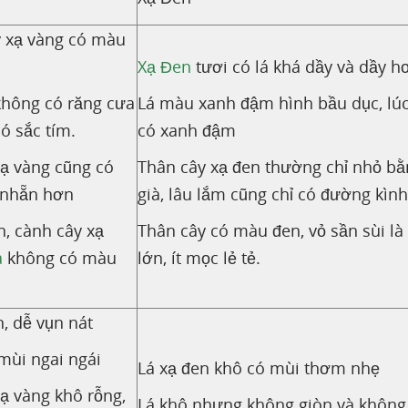
y xạ vàng có màu
Xạ Đen
tươi có lá khá dầy và dầy hơ
không có răng cưa
Lá màu xanh đậm hình bầu dục, lúc c
ó sắc tím.
có xanh đậm
ạ vàng cũng có
Thân cây xạ đen thường chỉ nhỏ bằ
 nhẵn hơn
già, lâu lắm cũng chỉ có đường kìn
n, cành cây xạ
Thân cây có màu đen, vỏ sần sùi l
a
không có màu
lớn, ít mọc lẻ tẻ.
n, dễ vụn nát
mùi ngai ngái
Lá xạ đen khô có mùi thơm nhẹ
ạ vàng khô rỗng,
Lá khô nhưng không giòn và không 