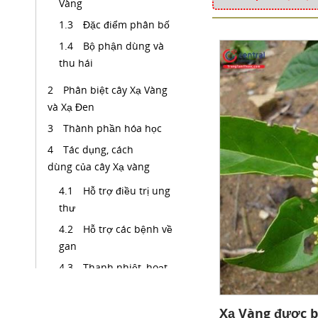
Vàng
Đặc điểm phân bố
Bộ phận dùng và
thu hái
Phân biệt cây Xạ Vàng
và Xạ Đen
Thành phần hóa học
Tác dụng, cách
dùng của cây Xạ vàng
Hỗ trợ điều trị ung
thư
Hỗ trợ các bệnh về
gan
Thanh nhiệt, hoạt
huyết
Xạ Vàng được bi
Một số bài thuốc từ cây