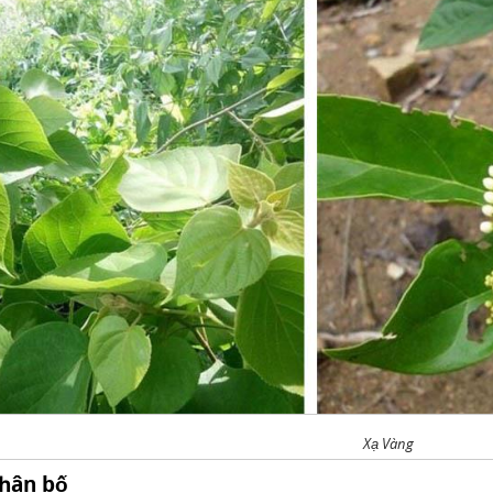
Xạ Vàng
phân bố