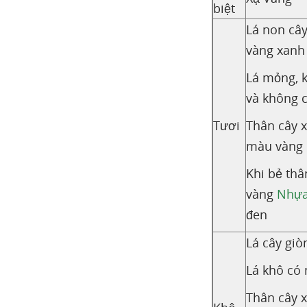
biệt
Lá non câ
vàng xanh
Lá mỏng, 
và không c
Tươi
Thân cây x
màu vàng
Khi bẻ thâ
vàng
Nhự
đen
Lá cây giò
Lá khô có 
Thân cây x