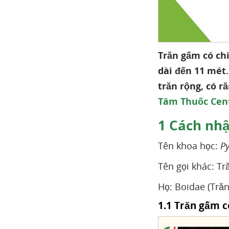
Con nưa thường
sống ở đâu?
Con nưa nặng bao
nhiêu kg?
Trăn gấm có chi
Tại sao không được
dài đến 11 mét.
gọi tên con Nưa?
trăn rộng, có r
Con nưa 9 mũi có
thật không?
Tâm Thuốc Cen
Trăn gấm (Con nưa) giá
1
Cách nhậ
bao nhiêu?
Tên khoa học:
Py
Tài liệu tham khảo
Tên gọi khác: Tr
Họ: Boidae (Trăn
1.1 Trăn gấm 