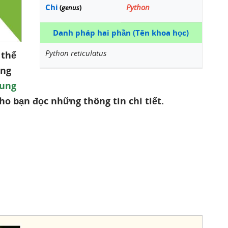
Chi
Python
(
genus
)
Danh pháp hai phần (Tên khoa học)
Python reticulatus
 thể
ệng
rung
cho bạn đọc những thông tin chi tiết.