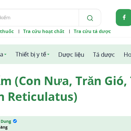
 thuốc
Tra cứu hoạt chất
Tra cứu tá dược
|
|
a
Thiết bị y tế
Dược liệu
Tá dược
Ho
m (Con Nưa, Trăn Gió,
n Reticulatus)
 Dung
sàng