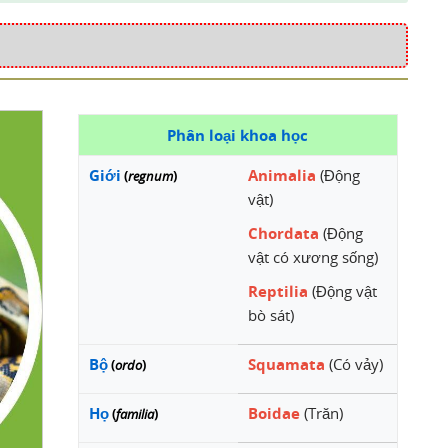
Phân loại khoa học
Giới
Animalia
(Động
(
regnum
)
vật)
Chordata
(Động
vật có xương sống)
Reptilia
(Động vật
bò sát)
Bộ
Squamata
(Có vảy)
(
ordo
)
Họ
Boidae
(Trăn)
(
familia
)