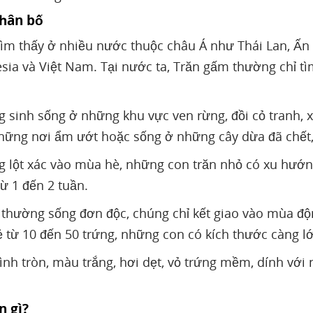
phân bố
ìm thấy ở nhiều nước thuộc châu Á như Thái Lan, Ấn
sia và Việt Nam. Tại nước ta, Trăn gấm thường chỉ tì
 sinh sống ở những khu vực ven rừng, đồi cỏ tranh, x
những nơi ẩm ướt hoặc sống ở những cây dừa đã chết,
 lột xác vào mùa hè, những con trăn nhỏ có xu hướng 
ừ 1 đến 2 tuần.
i thường sống đơn độc, chúng chỉ kết giao vào mùa đ
 từ 10 đến 50 trứng, những con có kích thước càng lớ
nh tròn, màu trắng, hơi dẹt, vỏ trứng mềm, dính với 
n gì?