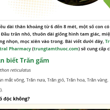
ều dài thân khoảng từ 6 đến 8 mét, một số con có
 Đầu trăn nhỏ, thuôn dài giống hình tam giác, mi
ăng nhọn, mọc xiên vào trong. Bài viết dưới đây,
T
tral Pharmacy
(
trungtamthuoc.com
) sẽ cung cấp 
n biết Trăn gấm
thon reticulatus
ăn mắt võng, Trăn nưa, Trăn gió, Trăn hoa, Trăn vàng.
).
có độc không?