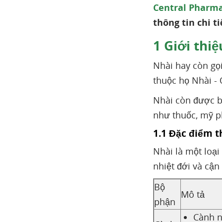
Cách pha trà hoa
Central Pharm
nhài khô
thông tin chi t
Công dụng trong Y học
1
Giới thiệ
cổ truyền
Tính vị và tác
Nhài hay còn gọi 
dụng
thuộc họ Nhài - 
Công dụng của cây
Nhài còn được b
hoa Nhài
như thuốc, mỹ 
Một số bài thuốc từ cây
1.1 Đặc điểm t
hoa Nhài
Bài thuốc chữa
Nhài là một loạ
ngoại cảm phát sốt, ỉa
nhiệt đới và cận 
chảy
Bộ
Bài thuốc chữa đau
Mô tả
mắt
phận
Bài thuốc chữa
C