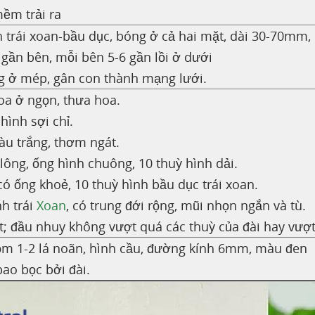
ềm trải ra
h trái xoan-bầu dục, bóng ở cả hai mặt, dài 30-70mm,
gần bên, mỗi bên 5-6 gần lồi ở dưới
g ở mép, gân con thành mạng lưới.
a ở ngọn, thưa hoa.
hình sợi chỉ.
u trắng, thơm ngát.
 lông, ống hình chuông, 10 thuỳ hình dải.
có ống khoẻ, 10 thuỳ hình bầu dục trái xoan.
nh trái
Xoan
, có trung đới rộng, mũi nhọn ngắn và tù.
t; đầu nhuy không vượt quá các thuỳ của đài hay vượt
m 1-2 lá noãn, hình cầu, đường kính 6mm, màu đen
ao bọc bởi đài.