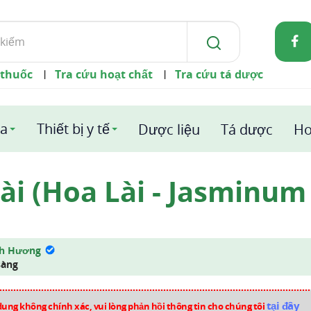
 thuốc
Tra cứu hoạt chất
Tra cứu tá dược
|
|
a
Thiết bị y tế
Dược liệu
Tá dược
Ho
ài (Hoa Lài - Jasminu
nh Hương
sàng
tại đây
dung không chính xác, vui lòng phản hồi thông tin cho chúng tôi