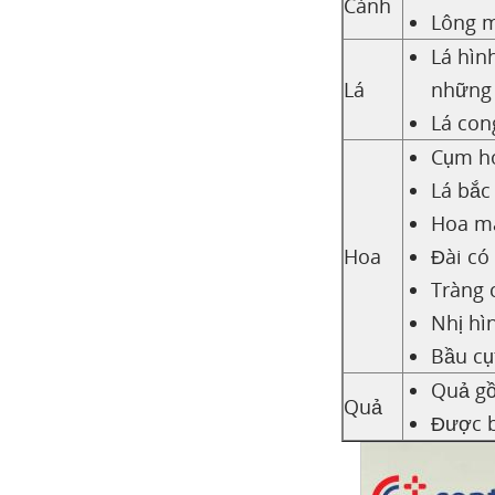
Cành
mất ngủ
Lông m
Bài thuốc chữa
Lá hìn
rôm sảy
Lá
những 
Một số câu hỏi thường
Lá con
gặp
Cụm ho
Giá cây hoa nhài ta
Lá bắc 
là bao nhiêu?
Hoa mà
Mua cây hoa nhài
Hoa
Đài có
tại Hà Nội ở đâu uy tín?
Tràng 
Địa chỉ mua cây
Nhị hì
hoa nhài ở TPHCM
Bầu cụ
Hình ảnh cây hoa Nhài
Quả gồ
bonsai dáng đẹp
Quả
Được b
Tài liệu tham khảo