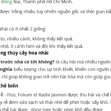
,
Đồng
Nai, Thành phố Hồ Chí Minh.
 được trồng nhiều tuy nhiên nguồn gốc và thời gian b
hài có ít nhất 2 giống:
to, nhiều cánh, không thấy kết quả.
nhỏ, ít cánh hơn và đôi khi thấy kết quả.
ong thủy cây hoa nhài
 trước nhà có tốt không?
là câu hỏi mà nhiều người
 nghĩa
biểu tượng cho sự tinh khiết, khiến con người
chỉ giúp không gian trở nên hài hòa mà còn giúp gia
 chế biến
 rễ - Flos, Folium et Radix Jasmini được thu hái và ch
ấy rễ đem sửa sạch và thái nhỏ để phơi hoặc sấy khô
ó thể hái được, dùng tươi hoặc phơi khô đều được.