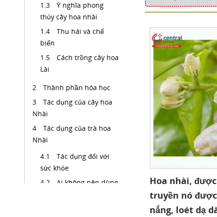
Ý nghĩa phong
thủy cây hoa nhài
Thu hái và chế
biến
Cách trồng cây hoa
Lài
Thành phần hóa học
Tác dụng của cây hoa
Nhài
Tác dụng của trà hoa
Nhài
Tác dụng đối với
sức khỏe
Hoa nhài, được 
Ai không nên dùng
truyền nó được
trà hoa nhài? Tác hại
của trà hoa nhài
nắng, loét dạ d