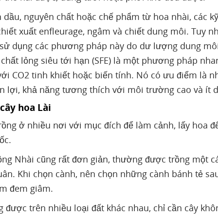
h dầu, nguyên chất hoặc chế phẩm từ hoa nhài, các kỹ
hiết xuất enfleurage, ngâm và chiết dung môi. Tuy n
 sử dụng các phương pháp này do dư lượng dung môi, 
 chất lỏng siêu tới hạn (SFE) là một phương pháp nha
ới CO2 tinh khiết hoặc biến tính. Nó có ưu điểm là nh
n lợi, khả năng tương thích với môi trường cao và ít
 cây hoa Lài
ồng ở nhiều nơi với mục đích để làm cảnh, lấy hoa để
ốc.
ng Nhài cũng rất đơn giản, thường được trồng một cá
ân. Khi chọn cành, nên chọn những cành bánh tẻ sau
cm đem giâm.
g được trên nhiều loại đất khác nhau, chỉ cần cây kh