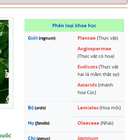
Phân loại khoa học
Giới
Plantae
(Thực vật)
(
regnum
)
Angiospermae
(Thực vật có hoa)
Eudicots
(Thực vật
hai lá mầm thật sự)
Asterids
(nhánh
hoa Cúc)
Bộ
Lamiales
(Hoa môi)
(
ordo
)
Họ
Oleaceae
(Nhài)
(
familia
)
huốc
Chi
Jasminum
(
genus
)