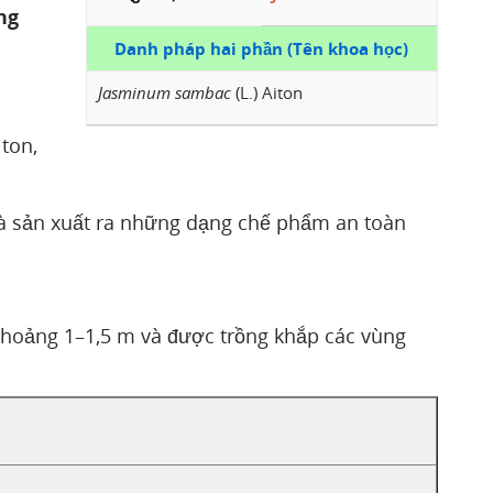
ng
Danh pháp hai phần (Tên khoa học)
Jasminum sambac
(L.) Aiton
iton,
và sản xuất ra những dạng chế phẩm an toàn
 khoảng 1–1,5 m và được trồng khắp các vùng