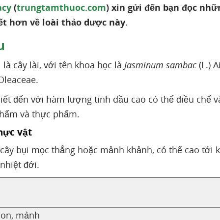
acy
(
trungtamthuoc.com
) xin gửi đến bạn đọc nhữ
iết hơn về loài thảo dược này.
u
là cây lài, với tên khoa học là
Jasminum sambac
(L.) A
Oleaceae.
iết đến với hàm lượng tinh dầu cao có thể điều chế 
phẩm và thực phẩm.
hực vật
i cây bụi mọc thẳng hoặc mảnh khảnh, có thể cao tới
nhiệt đới.
ành non, mảnh