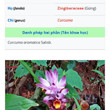
Họ
Zingiberaceae
(Gừng)
(
familia
)
Chi
Curcuma
(
genus
)
Danh pháp hai phần (Tên khoa học)
Curcuma aromatica
Salisb.