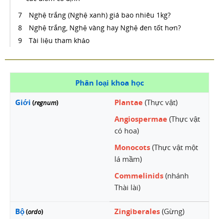
Nghệ trắng (Nghệ xanh) giá bao nhiêu 1kg?
Nghệ trắng, Nghệ vàng hay Nghệ đen tốt hơn?
Tài liệu tham khảo
Phân loại khoa học
Giới
Plantae
(Thực vật)
(
regnum
)
Angiospermae
(Thực vật
có hoa)
Monocots
(Thực vật một
lá mầm)
Commelinids
(nhánh
Thài lài)
Bộ
Zingiberales
(Gừng)
(
ordo
)