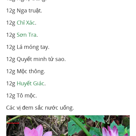
12g Nga truật.
12g
Chỉ Xác
.
12g
Sơn Tra
.
12g Lá móng tay.
12g Quyết minh tử sao.
12g Mộc thông.
12g
Huyết Giác
.
12g Tô mộc.
Các vị đem sắc nước uống.