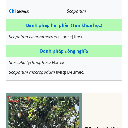
Chi
Scaphium
(
genus
)
Danh pháp hai phần (Tên khoa học)
Scaphium lychnophorum
(Hance) Kost.
Danh pháp đồng nghĩa
Sterculia lychnophora
Hance
Scaphium macropodum
(Miq) Beuméc.