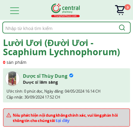
0
Tìm
kiếm
Lười Ươi (Đười Ươi -
Scaphium Lychnophorum)
0
sản phẩm
Dược sĩ Thùy Dung
Dược sĩ lâm sàng
Ước tính: 0 phút đọc,
Ngày đăng:
04/05/2024 16:14 CH
Cập nhật:
30/09/2024 17:52 CH
Nếu phát hiện nội dung không chính xác, vui lòng phản hồi
tại đây
thông tin cho chúng tôi