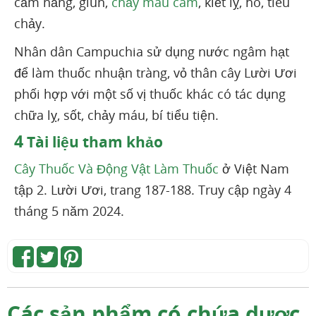
cảm nắng, giun,
chảy máu cam
, kiết lỵ, ho, tiêu
chảy.
Nhân dân Campuchia sử dụng nước ngâm hạt
để làm thuốc nhuận tràng, vỏ thân cây Lười Ươi
phối hợp với một số vị thuốc khác có tác dụng
chữa lỵ, sốt, chảy máu, bí tiểu tiện.
4
Tài liệu tham khảo
Cây Thuốc Và Động Vật Làm Thuốc
ở Việt Nam
tập 2. Lười Ươi, trang 187-188. Truy cập ngày 4
tháng 5 năm 2024.
Các sản phẩm có chứa dược