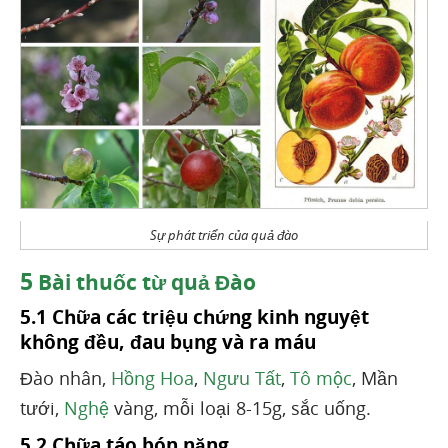
Sự phát triển của quả đào
5
Bài thuốc từ quả Đào
5.1 Chữa các triệu chứng kinh nguyệt
không đều, đau bụng và ra máu
Đào nhân,
Hồng Hoa
,
Ngưu Tất
,
Tô mộc
, Mần
tưới,
Nghệ
vàng, mỗi loại 8-15g, sắc uống.
5.2 Chữa táo bón nặng