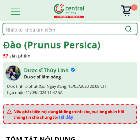
0
Tìm
kiếm
Đào (Prunus Persica)
57
sản phẩm
Dược sĩ Thùy Linh
Dược sĩ lâm sàng
Ước tính: 3 phút đọc,
Ngày đăng:
15/03/2023 20:08 CH
Cập nhật:
11/09/2024 11:32 SA
Nếu phát hiện nội dung không chính xác, vui lòng phản hồi
tại đây
thông tin cho chúng tôi
TÓM TẮT NỘI DUNG