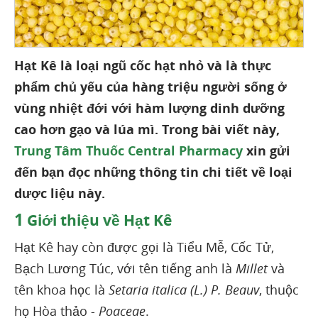
Hạt Kê là loại ngũ cốc hạt nhỏ và là thực
phẩm chủ yếu của hàng triệu người sống ở
vùng nhiệt đới với hàm lượng dinh dưỡng
cao hơn gạo và lúa mì. Trong bài viết này,
Trung Tâm Thuốc Central Pharmacy
xin gửi
đến bạn đọc những thông tin chi tiết về loại
dược liệu này.
1
Giới thiệu về Hạt Kê
Hạt Kê hay còn được gọi là Tiểu Mễ, Cốc Tử,
Bạch Lương Túc, với tên tiếng anh là
Millet
và
tên khoa học là
Setaria italica (L.) P. Beauv
, thuộc
họ Hòa thảo -
Poaceae
.