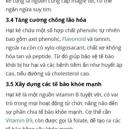
kê cũng là nguồn cung cấp magiê tốt, có thể
ngăn ngừa suy tim.
3.4 Tăng cường chống lão hóa
Hạt kê chứa một số hợp chất phenolic tự nhiên
bao gồm axit phenolic,
Flavonoid
và tannin,
ngoài ra còn có xylo-oligosacarit, chất xơ không
hòa tan và peptide. Từ đó giúp bảo vệ tế bào
khỏi bị hư hại và các bệnh tiềm ẩn như huyết áp
cao, tiểu đường và cholesterol cao.
3.5 Xây dựng các tế bào khỏe mạnh
Hạt kê là một nguồn vitamin B tuyệt vời, có vai
trò trong mọi hoạt động từ chức năng não đến
sự phân chia tế bào khỏe mạnh. Cơ thể cần
Vitamin B9
, còn được gọi là folate, để tạo ra các
tế bào hồng cầu khỏe mạnh.