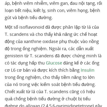
áp, bệnh viêm nhiễm, viêm gan, đau nội tạng, rối
loạn tiết niệu, kiết lỵ, sinh con, viêm họng, bệnh
gút và bệnh tiểu đường.
Một số isoflavonoid đã được phân lập từ lá của
T. scandens và cho thấy khả năng ức chế hoạt
động của xanthine oxidase phụ thuộc vào nồng
độ trong ống nghiệm. Ngoài ra, các dẫn xuất
genistein từ T. scandens đã được chứng minh là
có tác dụng hấp thu
Glucose
đáng kể ở các ống
cơ L6 cơ bản và được kích thích bằng
Insulin
trong ống nghiệm, cho thấy tiềm năng to lớn
của nó trong việc kiểm soát bệnh tiểu đường.
Chiết xuất từ lá của T. scandens cũng có hiệu
quả chống bệnh tiểu đường ở chuột bị tiểu
đường do alloxan (2,4,5,6-pyrimidinetetrone) gây