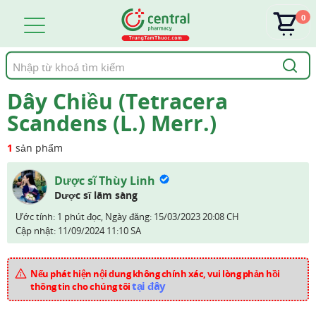
0
Tìm
kiếm
Dây Chiều (Tetracera
Scandens (L.) Merr.)
1
sản phẩm
Dược sĩ Thùy Linh
Dược sĩ lâm sàng
Ước tính: 1 phút đọc,
Ngày đăng:
15/03/2023 20:08 CH
Cập nhật:
11/09/2024 11:10 SA
Nếu phát hiện nội dung không chính xác, vui lòng phản hồi
tại đây
thông tin cho chúng tôi