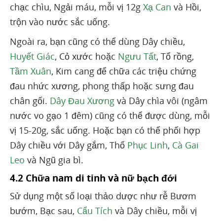
chạc chìu, Ngải máu, mỗi vị 12g
Xạ Can
và Hồi,
trộn vào nước sắc uống.
Ngoài ra, bạn cũng có thể dùng Dây chiều,
Huyết Giác
, Cỏ xước hoặc
Ngưu Tất
, Tổ rồng,
Tầm Xuân
, Kim cang để chữa các triệu chứng
đau nhức xương, phong thấp hoặc sưng đau
chân gối.
Dây Đau Xương
và Dây chìa vôi (ngâm
nước vo gạo 1 đêm) cũng có thể được dùng, mỗi
vị 15-20g, sắc uống. Hoặc bạn có thể phối hợp
Dây chiều với Dây gắm, Thổ
Phục Linh
,
Cà Gai
Leo
và Ngũ gia bì.
4.2 Chữa nam di tinh và nữ bạch đới
Sử dụng một số loại thảo dược như rễ Bươm
bướm, Bạc sau,
Cẩu Tích
và Dây chiều, mỗi vị