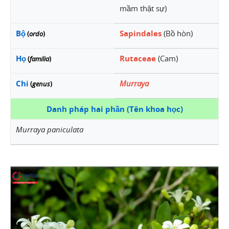
mầm thật sự)
Bộ
Sapindales
(Bồ hòn)
(
ordo
)
Họ
Rutaceae
(Cam)
(
familia
)
Chi
Murraya
(
genus
)
Danh pháp hai phần (Tên khoa học)
Murraya paniculata