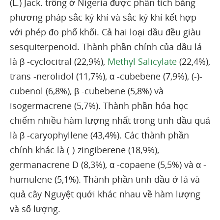
(L.) Jack. trồng ở Nigeria được phân tích bằng
phương pháp sắc ký khí và sắc ký khí kết hợp
với phép đo phổ khối. Cả hai loại dầu đều giàu
sesquiterpenoid. Thành phần chính của dầu lá
là β -cyclocitral (22,9%),
Methyl Salicylate
(22,4%),
trans -nerolidol (11,7%), α -cubebene (7,9%), (-)-
cubenol (6,8%), β -cubebene (5,8%) và
isogermacrene (5,7%). Thành phần hóa học
chiếm nhiều hàm lượng nhất trong tinh dầu quả
là β -caryophyllene (43,4%). Các thành phần
chính khác là (-)-zingiberene (18,9%),
germanacrene D (8,3%), α -copaene (5,5%) và α -
humulene (5,1%). Thành phần tinh dầu ở lá và
quả cây Nguyệt quới khác nhau về hàm lượng
và số lượng.