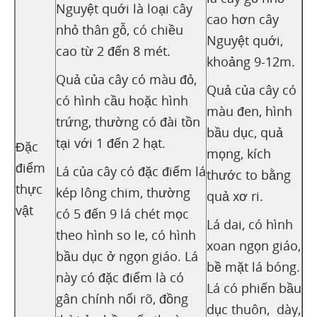
Nguyệt quới là loại cây
cao hơn cây
nhỏ thân gỗ, có chiều
Nguyệt quới,
cao từ 2 đến 8 mét.
khoảng 9-12m.
Quả của cây có màu đỏ,
Quả của cây có
có hình cầu hoặc hình
màu đen, hình
trứng, thường có đài tồn
bầu dục, quả
tại với 1 đến 2 hạt.
Đặc
mọng, kích
điểm
Lá của cây có đặc điểm lá
thước to bằng
thực
kép lông chim, thường
quả xơ ri.
vật
có 5 đến 9 lá chét mọc
Lá dai, có hình
theo hình so le, có hình
xoan ngọn giáo,
bầu dục ở ngọn giáo. Lá
bề mặt lá bóng.
này có đặc điểm là có
Lá có phiến bầu
gân chính nổi rõ, đồng
dục thuôn, dày,