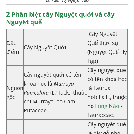
Hình ảnh cây Nguyệt quới
2
Phân biệt cây Nguyệt quới và cây
Nguyệt quế
Cây Nguyệt
Đặc
Quế thực sự
Cây Nguyệt Quới
điểm
(Nguyệt Quế Hy
Lạp)
Cây nguyệt quế
Cây nguyệt quới có tên
có tên khoa học
khoa học là
Murraya
Nguồn
là Laurus
Paniculata
(L.) Jack., thuộc
gốc
nobilis L., thuộc
chi Murraya, họ Cam -
họ
Long Não
-
Rutaceae.
Lauraceae.
Cây nguyệt quế
là cây gỗ nhỏ