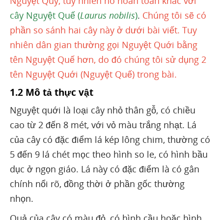
Nguyệt Quý, tuy nhiên nó hoàn toàn khác với
cây Nguyệt Quế (
Laurus nobilis
)
.
Chúng tôi sẽ có
phần so sánh hai cây này ở dưới bài viết. Tuy
nhiên dân gian thường gọi Nguyệt Quới bằng
tên Nguyệt Quế hơn, do đó chúng tôi sử dụng 2
tên Nguyệt Quới (Nguyệt Quế) trong bài.
1.2 Mô tả thực vật
Nguyệt quới là loại cây nhỏ thân gỗ, có chiều
cao từ 2 đến 8 mét, với vỏ màu trắng nhạt. Lá
của cây có đặc điểm lá kép lông chim, thường có
5 đến 9 lá chét mọc theo hình so le, có hình bầu
dục ở ngọn giáo. Lá này có đặc điểm là có gân
chính nổi rõ, đồng thời ở phần gốc thường
nhọn.
Quả của cây có màu đỏ, có hình cầu hoặc hình