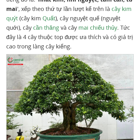
mai
', xếp theo thứ tự lần lượt kể trên là
cây kim
quýt
(cây kim
Quất
), cây nguyệt quế (nguyệt
quới), cây
cần thăng
và cây
mai chiếu thủy
. Tức
đây là 4 cây thuộc top được ưa thích và có giá trị
cao trong làng cây kiểng.