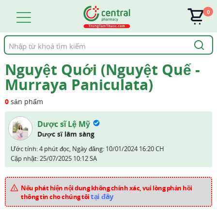
0
Tìm
kiếm
Nguyệt Quới (Nguyệt Quế -
Murraya Paniculata)
0
sản phẩm
Dược sĩ Lệ Mỹ
Dược sĩ lâm sàng
Ước tính: 4 phút đọc,
Ngày đăng:
10/01/2024 16:20 CH
Cập nhật:
25/07/2025 10:12 SA
Nếu phát hiện nội dung không chính xác, vui lòng phản hồi
tại đây
thông tin cho chúng tôi