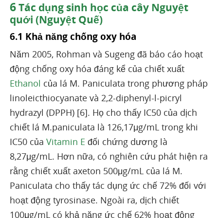
6
Tác dụng sinh học của cây Nguyệt
quới (Nguyệt Quế)
6.1 Khả năng chống oxy hóa
Năm 2005, Rohman và Sugeng đã báo cáo hoạt
động chống oxy hóa đáng kể của chiết xuất
Ethanol
của lá M. Paniculata trong phương pháp
linoleicthiocyanate và 2,2-diphenyl-l-picryl
hydrazyl (DPPH) [6]. Họ cho thấy IC50 của dịch
chiết lá M.paniculata là 126,17μg/mL trong khi
IC50 của
Vitamin E
đối chứng dương là
8,27μg/mL. Hơn nữa, có nghiên cứu phát hiện ra
rằng chiết xuất axeton 500μg/mL của lá M.
Paniculata cho thấy tác dụng ức chế 72% đối với
hoạt động tyrosinase. Ngoài ra, dịch chiết
100μg/mL có khả năng ức chế 62% hoạt động