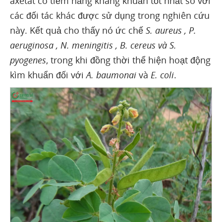
axetat có tiềm năng kháng khuẩn tốt nhất so với
các đối tác khác được sử dụng trong nghiên cứu
này. Kết quả cho thấy nó ức chế
S. aureus , P.
aeruginosa , N. meningitis , B. cereus và S.
pyogenes
, trong khi đồng thời thể hiện hoạt động
kìm khuẩn đối với
A. baumonai
và
E. coli
.