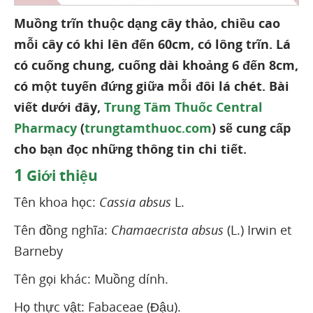
Muồng trĩn thuộc dạng cây thảo, chiều cao
mỗi cây có khi lên đến 60cm, có lông trĩn. Lá
có cuống chung, cuống dài khoảng 6 đến 8cm,
có một tuyến đứng giữa mỗi đôi lá chét. Bài
viết dưới đây,
Trung Tâm Thuốc Central
Pharmacy
(
trungtamthuoc.com
) sẽ cung cấp
cho bạn đọc những thông tin chi tiết.
1
Giới thiệu
Tên khoa học:
Cassia absus
L.
Tên đồng nghĩa:
Chamaecrista absus
(L.) Irwin et
Barneby
Tên gọi khác: Muồng dính.
Họ thực vật: Fabaceae (Đậu).