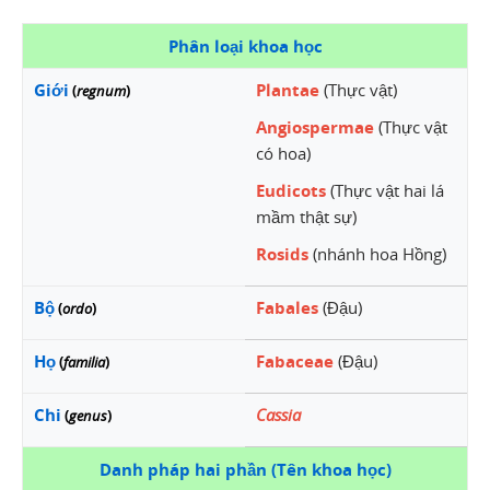
Phân loại khoa học
Giới
Plantae
(Thực vật)
(
regnum
)
Angiospermae
(Thực vật
có hoa)
Eudicots
(Thực vật hai lá
mầm thật sự)
Rosids
(nhánh hoa Hồng)
Bộ
Fabales
(Đậu)
(
ordo
)
Họ
Fabaceae
(Đậu)
(
familia
)
Chi
Cassia
(
genus
)
Danh pháp hai phần (Tên khoa học)