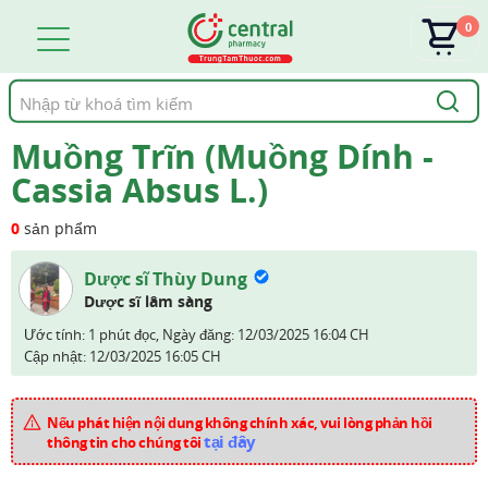
0
Tìm
kiếm
Muồng Trĩn (Muồng Dính -
Cassia Absus L.)
0
sản phẩm
Dược sĩ Thùy Dung
Dược sĩ lâm sàng
Ước tính: 1 phút đọc,
Ngày đăng:
12/03/2025 16:04 CH
Cập nhật:
12/03/2025 16:05 CH
Nếu phát hiện nội dung không chính xác, vui lòng phản hồi
tại đây
thông tin cho chúng tôi