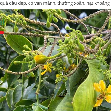
quả đậu dẹp, có van mảnh, thường xoắn, hạt khoảng 