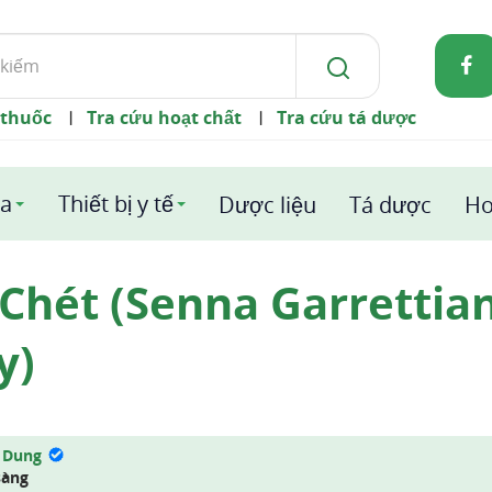
 thuốc
Tra cứu hoạt chất
Tra cứu tá dược
|
|
a
Thiết bị y tế
Dược liệu
Tá dược
Ho
hét (Senna Garrettiana
y)
 Dung
sàng