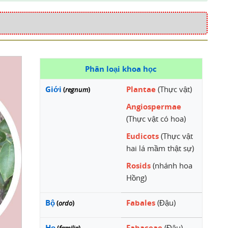
Phân loại khoa học
Giới
Plantae
(Thực vật)
(
regnum
)
Angiospermae
(Thực vật có hoa)
Eudicots
(Thực vật
hai lá mầm thật sự)
Rosids
(nhánh hoa
Hồng)
Bộ
Fabales
(Đậu)
(
ordo
)
Họ
Fabaceae
(Đậu)