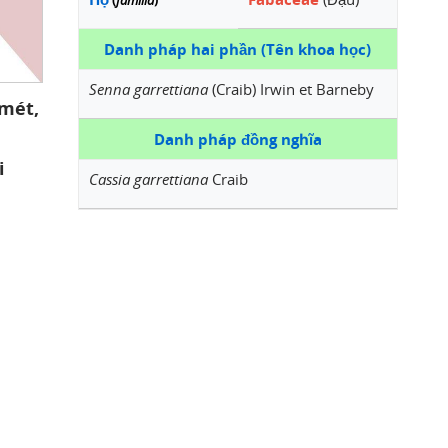
(
familia
)
Danh pháp hai phần (Tên khoa học)
Senna garrettiana
(Craib) Irwin et Barneby
 mét,
Danh pháp đồng nghĩa
i
Cassia garrettiana
Craib