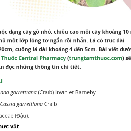
ộc dạng cây gỗ nhỏ, chiều cao mỗi cây khoảng 10
ủ một lớp lông tơ ngắn rồi nhẵn. Lá có trục dài
0cm, cuống lá dài khoảng 4 đến 5cm. Bài viết dướ
 Thuốc Central Pharmacy
(
trungtamthuoc.com
) sẽ
n đọc những thông tin chi tiết.
u
nna garrettiana
(Craib) Irwin et Barneby
Cassia garrettiana
Craib
aceae (Đậu).
hực vật