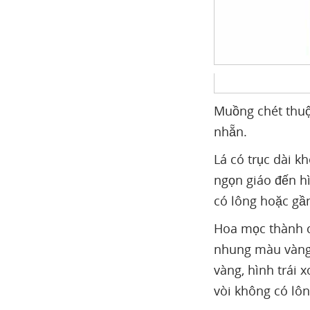
Muồng chét thuộ
nhẵn.
Lá có trục dài k
ngọn giáo đến h
có lông hoặc gầ
Hoa mọc thành c
nhung màu vàng 
vàng, hình trái 
vòi không có lôn