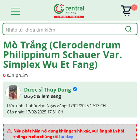
0
Tìm
kiếm
Mò Trắng (Clerodendrum
Philippinum Schauer Var.
Simplex Wu Et Fang)
0
sản phẩm
Dược sĩ Thùy Dung
Dược sĩ lâm sàng
Ước tính: 1 phút đọc,
Ngày đăng:
17/02/2025 17:13 CH
Cập nhật:
17/02/2025 17:31 CH
Nếu phát hiện nội dung không chính xác, vui lòng phản hồi
tại đây
thông tin cho chúng tôi