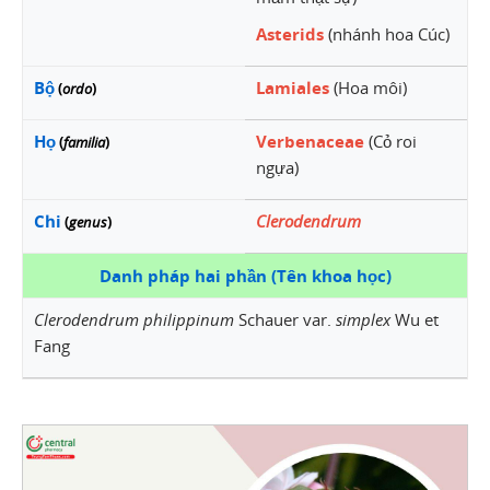
Asterids
(nhánh hoa Cúc)
Bộ
Lamiales
(Hoa môi)
(
ordo
)
Họ
Verbenaceae
(Cỏ roi
(
familia
)
ngựa)
Chi
Clerodendrum
(
genus
)
Danh pháp hai phần (Tên khoa học)
Clerodendrum philippinum
Schauer var.
simplex
Wu et
Fang