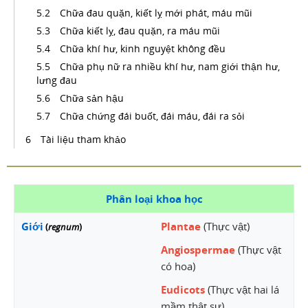
Chữa đau quặn, kiết lỵ mới phát, máu mũi
Chữa kiết lỵ, đau quặn, ra máu mũi
Chữa khí hư, kinh nguyệt không đều
Chữa phụ nữ ra nhiều khí hư, nam giới thận hư,
lưng đau
Chữa sản hậu
Chữa chứng đái buốt, đái máu, đái ra sỏi
Tài liệu tham khảo
Phân loại khoa học
Giới
Plantae
(Thực vật)
(
regnum
)
Angiospermae
(Thực vật
có hoa)
Eudicots
(Thực vật hai lá
mầm thật sự)