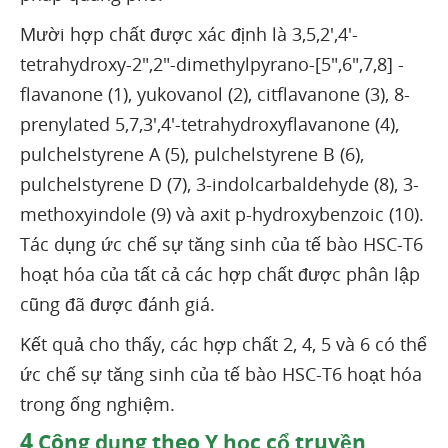
Mười hợp chất được xác định là 3,5,2',4'-
tetrahydroxy-2",2"-dimethylpyrano-[5",6",7,8] -
flavanone (1), yukovanol (2), citflavanone (3), 8-
prenylated 5,7,3',4'-tetrahydroxyflavanone (4),
pulchelstyrene A (5), pulchelstyrene B (6),
pulchelstyrene D (7), 3-indolcarbaldehyde (8), 3-
methoxyindole (9) và axit p-hydroxybenzoic (10).
Tác dụng ức chế sự tăng sinh của tế bào HSC-T6
hoạt hóa của tất cả các hợp chất được phân lập
cũng đã được đánh giá.
Kết quả cho thấy, các hợp chất 2, 4, 5 và 6 có thể
ức chế sự tăng sinh của tế bào HSC-T6 hoạt hóa
trong ống nghiệm.
4
Công dụng theo Y học cổ truyền