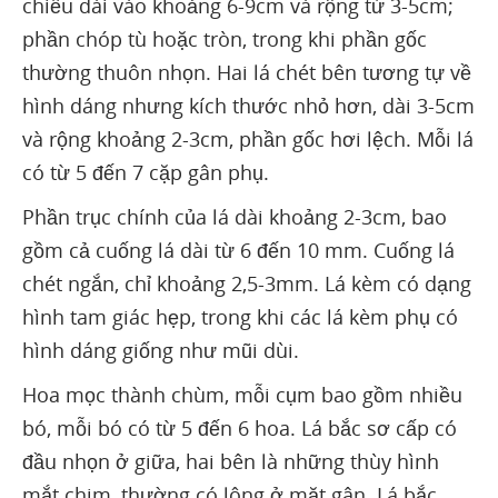
chiều dài vào khoảng 6-9cm và rộng từ 3-5cm;
phần chóp tù hoặc tròn, trong khi phần gốc
thường thuôn nhọn. Hai lá chét bên tương tự về
hình dáng nhưng kích thước nhỏ hơn, dài 3-5cm
và rộng khoảng 2-3cm, phần gốc hơi lệch. Mỗi lá
có từ 5 đến 7 cặp gân phụ.
Phần trục chính của lá dài khoảng 2-3cm, bao
gồm cả cuống lá dài từ 6 đến 10 mm. Cuống lá
chét ngắn, chỉ khoảng 2,5-3mm. Lá kèm có dạng
hình tam giác hẹp, trong khi các lá kèm phụ có
hình dáng giống như mũi dùi.
Hoa mọc thành chùm, mỗi cụm bao gồm nhiều
bó, mỗi bó có từ 5 đến 6 hoa. Lá bắc sơ cấp có
đầu nhọn ở giữa, hai bên là những thùy hình
mắt chim, thường có lông ở mặt gân. Lá bắc