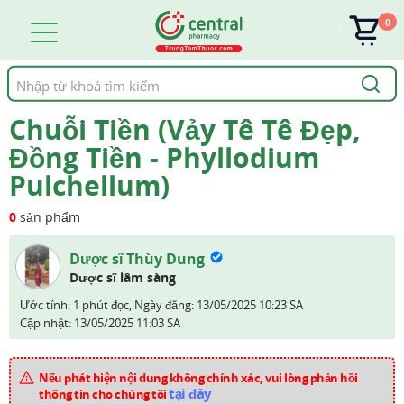
0
Tìm
kiếm
Chuỗi Tiền (Vảy Tê Tê Đẹp,
Đồng Tiền - Phyllodium
Pulchellum)
0
sản phẩm
Dược sĩ Thùy Dung
Dược sĩ lâm sàng
Ước tính: 1 phút đọc,
Ngày đăng:
13/05/2025 10:23 SA
Cập nhật:
13/05/2025 11:03 SA
Nếu phát hiện nội dung không chính xác, vui lòng phản hồi
tại đây
thông tin cho chúng tôi