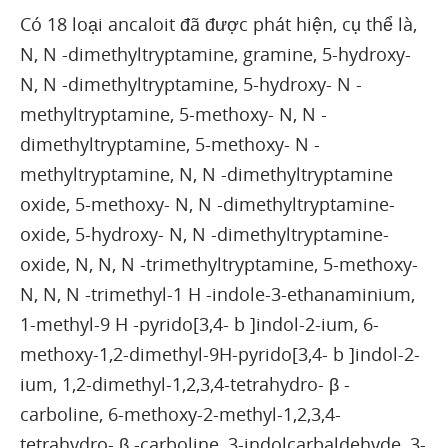
Có 18 loại ancaloit đã được phát hiện, cụ thể là,
N, N -dimethyltryptamine, gramine, 5-hydroxy-
N, N -dimethyltryptamine, 5-hydroxy- N -
methyltryptamine, 5-methoxy- N, N -
dimethyltryptamine, 5-methoxy- N -
methyltryptamine, N, N -dimethyltryptamine
oxide, 5-methoxy- N, N -dimethyltryptamine-
oxide, 5-hydroxy- N, N -dimethyltryptamine-
oxide, N, N, N -trimethyltryptamine, 5-methoxy-
N, N, N -trimethyl-1 H -indole-3-ethanaminium,
1-methyl-9 H -pyrido[3,4- b ]indol-2-ium, 6-
methoxy-1,2-dimethyl-9H-pyrido[3,4- b ]indol-2-
ium, 1,2-dimethyl-1,2,3,4-tetrahydro- β -
carboline, 6-methoxy-2-methyl-1,2,3,4-
tetrahydro- β -carboline, 3-indolcarbaldehyde, 3-