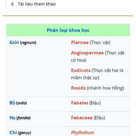
Tài liệu tham khảo
Phân loại khoa học
Giới
Plantae
(Thực vật)
(
regnum
)
Angiospermae
(Thực vật
có hoa)
Eudicots
(Thực vật hai lá
mầm thật sự)
Rosids
(nhánh hoa Hồng)
Bộ
Fabales
(Đậu)
(
ordo
)
Họ
Fabaceae
(Đậu)
(
familia
)
Chi
Phyllodium
(
genus
)