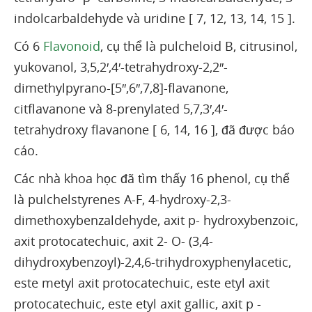
indolcarbaldehyde và uridine [ 7, 12, 13, 14, 15 ].
Có 6
Flavonoid
, cụ thể là pulcheloid B, citrusinol,
yukovanol, 3,5,2′,4′-tetrahydroxy-2,2″-
dimethylpyrano-[5″,6″,7,8]-flavanone,
citflavanone và 8-prenylated 5,7,3′,4′-
tetrahydroxy flavanone [ 6, 14, 16 ], đã được báo
cáo.
Các nhà khoa học đã tìm thấy 16 phenol, cụ thể
là pulchelstyrenes A-F, 4-hydroxy-2,3-
dimethoxybenzaldehyde, axit p- hydroxybenzoic,
axit protocatechuic, axit 2- O- (3,4-
dihydroxybenzoyl)-2,4,6-trihydroxyphenylacetic,
este metyl axit protocatechuic, este etyl axit
protocatechuic, este etyl axit gallic, axit p -