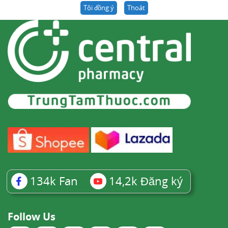
Tôi đồng ý
Thoát
134k
Fan
14,2k
Đăng ký
Follow Us