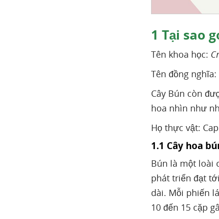
1
Tại sao g
Tên khoa học:
Cr
Tên đồng nghĩa:
Cây Bún còn đượ
hoa nhìn như nh
Họ thực vật: Ca
1.1 Cây hoa bún
Bún là một loài 
phát triển đạt t
dài. Mỗi phiến l
10 đến 15 cặp g