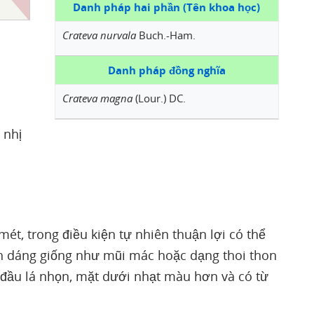
Danh pháp hai phần (Tên khoa học)
Crateva nurvala
Buch.-Ham.
Danh pháp đồng nghĩa
Crateva magna
(Lour.) DC.
 nhị
mét, trong điều kiện tự nhiên thuận lợi có thể
ình dáng giống như mũi mác hoặc dạng thoi thon
, đầu lá nhọn, mặt dưới nhạt màu hơn và có từ