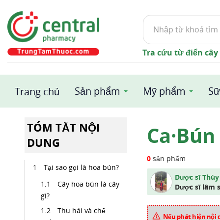
Tìm
kiếm
Tra cứu từ điển cây
Sản phẩm
Mỹ phẩm
Sữ
Trang chủ
TÓM TẮT NỘI
Ca·Bún 
DUNG
0
sản phẩm
Tại sao gọi là hoa bún?
Dược sĩ Thùy
Cây hoa bún là cây
Dược sĩ lâm 
gì?
Thu hái và chế
Nếu phát hiện nội 