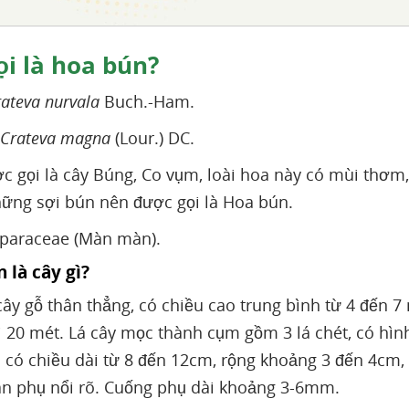
ọi là hoa bún?
ateva nurvala
Buch.-Ham.
Crateva magna
(Lour.) DC.
c gọi là cây Búng, Co vụm, loài hoa này có mùi thơm,
ững sợi bún nên được gọi là Hoa bún.
pparaceae (Màn màn).
 là cây gì?
cây gỗ thân thẳng, có chiều cao trung bình từ 4 đến 7 
ới 20 mét. Lá cây mọc thành cụm gồm 3 lá chét, có h
á có chiều dài từ 8 đến 12cm, rộng khoảng 3 đến 4cm
ân phụ nổi rõ. Cuống phụ dài khoảng 3-6mm.