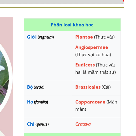
Phân loại khoa học
Giới
Plantae
(Thực vật)
(
regnum
)
Angiospermae
(Thực vật có hoa)
Eudicots
(Thực vật
hai lá mầm thật sự)
Bộ
Brassicales
(Cải)
(
ordo
)
Họ
Capparaceae
(Màn
(
familia
)
màn)
Chi
Crateva
(
genus
)