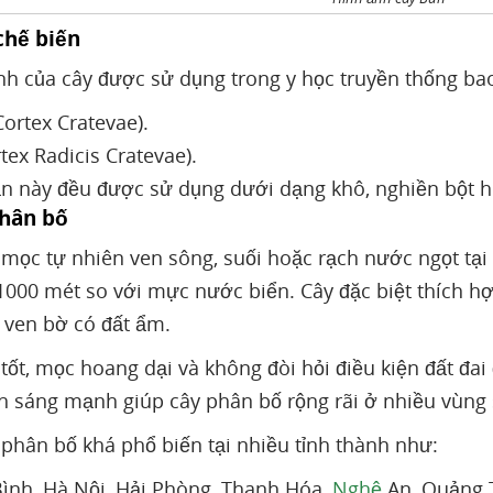
chế biến
nh của cây được sử dụng trong y học truyền thống ba
Cortex Cratevae).
tex Radicis Cratevae).
n này đều được sử dụng dưới dạng khô, nghiền bột ho
phân bố
mọc tự nhiên ven sông, suối hoặc rạch nước ngọt tại
000 mét so với mực nước biển. Cây đặc biệt thích hợ
 ven bờ có đất ẩm.
tốt, mọc hoang dại và không đòi hỏi điều kiện đất đai
h sáng mạnh giúp cây phân bố rộng rãi ở nhiều vùng 
phân bố khá phổ biến tại nhiều tỉnh thành như:
Bình, Hà Nội, Hải Phòng, Thanh Hóa,
Nghệ
An, Quảng T