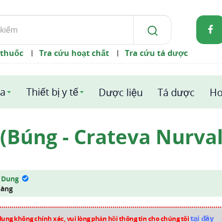
 thuốc
Tra cứu hoạt chất
Tra cứu tá dược
|
|
a
Thiết bị y tế
Dược liệu
Tá dược
Ho
(Búng - Crateva Nurval
 Dung
sàng
tại đây
dung không chính xác, vui lòng phản hồi thông tin cho chúng tôi