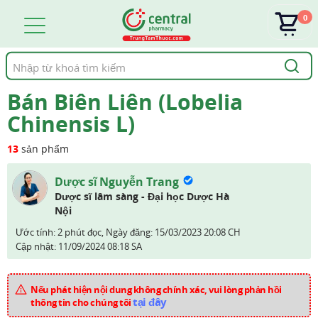
0
Tìm
kiếm
Bán Biên Liên (Lobelia
Chinensis L)
13
sản phẩm
Dược sĩ Nguyễn Trang
Dược sĩ lâm sàng - Đại học Dược Hà
Nội
Ước tính: 2 phút đọc,
Ngày đăng:
15/03/2023 20:08 CH
Cập nhật:
11/09/2024 08:18 SA
Nếu phát hiện nội dung không chính xác, vui lòng phản hồi
tại đây
thông tin cho chúng tôi