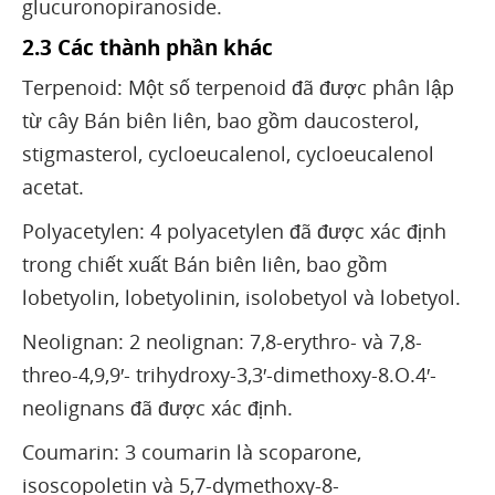
glucuronopiranoside.
2.3 Các thành phần khác
Terpenoid: Một số terpenoid đã được phân lập
từ cây Bán biên liên, bao gồm daucosterol,
stigmasterol, cycloeucalenol, cycloeucalenol
acetat.
Polyacetylen: 4 polyacetylen đã được xác định
trong chiết xuất Bán biên liên, bao gồm
lobetyolin, lobetyolinin, isolobetyol và lobetyol.
Neolignan: 2 neolignan: 7,8-erythro- và 7,8-
threo-4,9,9′- trihydroxy-3,3′-dimethoxy-8.O.4′-
neolignans đã được xác định.
Coumarin: 3 coumarin là scoparone,
isoscopoletin và 5,7-dymethoxy-8-