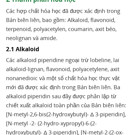
Các hợp chất hóa học đã được xác định trong
Bán biên liên, bao gồm: Alkaloid, flavonoid,
terpenoid, polyacetylen, coumarin, axit béo,
neolignan và amide.
2.1 Alkaloid
Các alkaloid piperidine ngoại trừ lobeline, lai
alkaloid-lignan, flavonoid, polyacetylene, axit
nonanedioic và một số chất hóa học thực vật
mới đã được xác định trong Bán biên liên. Ba
alkaloid piperidin sau đây được phân lập từ
chiết xuất alkaloid toàn phần của Bán biên liên:
[N-metyl-2,6-bis(2-hydroxybutyl)- ∆ 3-piperidin],
[N-metyl -2- (2-hydro-xypropyl)-6-(2-
hydroxybutyl)- ∆ 3-piperidin], [N-metyl-2-(2-ox-