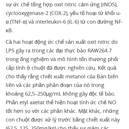
sự ức chế tổng hợp oxit nitric cảm ứng (iNOS),
cyclooxygenase-2 (COX-2), yếu tố hoại tử khối u-
α (TNF-α) và interleukin-6 (IL-6) từ con đường NF-
κB.
Cả hai hoạt động ức chế sản xuất oxit nitric do
LPS gây ra trong các đại thực bào RAW264.7
trong ống nghiệm và mô hình tổn thương phổi
cấp tính ở chuột đã được nghiên cứu. Kết quả
cho thấy rằng chiết xuất metanol của Bán biên
liên và các phần phân đoạn của nó trong
khoảng 62,5–250μg/mL không gây độc tế bào.
Phần etyl axetat thể hiện hoạt tính ức chế NO
tốt hơn so với các phần khác. Mặt khác, những
con chuột được xử lý trước bằng chiết xuất này
(62,5, 125, 250mg/kg) cho thấy sự giảm các