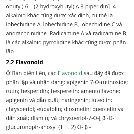
obutyl)-6 – (2-hydroxybutyl) ∆ 3-piperidin]. 4
alkaloid khác cũng được xác định, cụ thể là
lobechidine A, lobechidine B, lobechidine C và
andrachcinidine. Radicamine A và radicamine B
là các alkaloid pyrrolidine khác cũng được phân
lập.
2.2 Flavonoid
Ở Bán biên liên, các
Flavonoid
sau đây đã được
phân lập và nhận dạng: apigenin 7-O-rutinoside;
rutin; hesperidin; hesperetin; amentoflavone;
apigenin và dẫn xuất; naringenin; luteolin;
chrysoeriol; eupafolin; diosmetin; quercetin và
dẫn xuất; dismin; và chrysoeriol-7-O-[ β -D-
glucuronopir-anosyl (1 → 2) O- β -