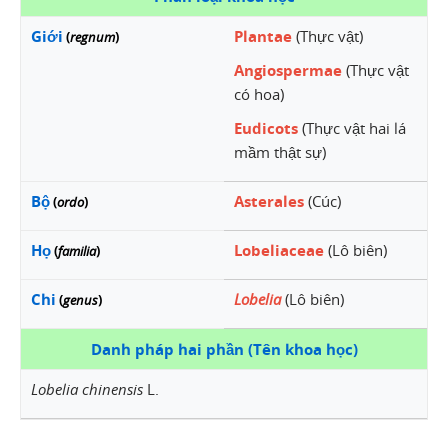
Giới
Plantae
(Thực vật)
(
regnum
)
Angiospermae
(Thực vật
có hoa)
Eudicots
(Thực vật hai lá
mầm thật sự)
Bộ
Asterales
(Cúc)
(
ordo
)
Họ
Lobeliaceae
(Lô biên)
(
familia
)
Chi
Lobelia
(Lô biên)
(
genus
)
Danh pháp hai phần (Tên khoa học)
Lobelia chinensis
L.