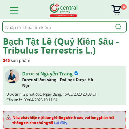
0
Tìm
kiếm
Bạch Tật Lê (Quỷ Kiến Sầu -
Tribulus Terrestris L.)
245
sản phẩm
Dược sĩ Nguyễn Trang
Dược sĩ lâm sàng - Đại học Dược Hà
Nội
Ước tính: 2 phút đọc,
Ngày đăng:
15/03/2023 20:08 CH
Cập nhật:
09/04/2025 10:11 SA
Nếu phát hiện nội dung không chính xác, vui lòng phản hồi
tại đây
thông tin cho chúng tôi