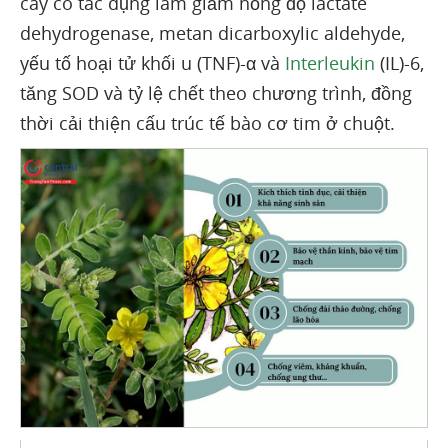
cây có tác dụng làm giảm nồng độ lactate
dehydrogenase, metan dicarboxylic aldehyde,
yếu tố hoại tử khối u (TNF)-α và
Interleukin
(IL)-6,
tăng SOD và tỷ lệ chết theo chương trình, đồng
thời cải thiện cấu trúc tế bào cơ tim ở chuột.