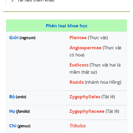
Phân loại khoa học
Giới
Plantae
(Thực vật)
(
regnum
)
Angiospermae
(Thực vật
có hoa)
Eudicots
(Thực vật hai lá
mầm thật sự)
Rosids
(nhánh hoa Hồng)
Bộ
Zygophyllales
(Tật lê)
(
ordo
)
Họ
Zygophyllaceae
(Tật lê)
(
familia
)
Chi
Tribulus
(
genus
)