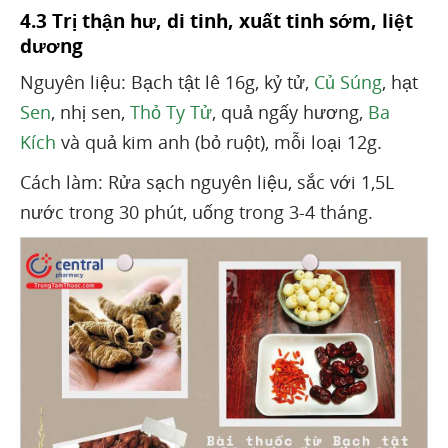
4.3 Trị thận hư, di tinh, xuất tinh sớm, liệt
dương
Nguyên liệu: Bạch tật lê 16g, kỷ tử,
Củ Súng
, hạt
Sen
, nhị sen,
Thỏ Ty Tử
, quả ngấy hương,
Ba
Kích
và quả kim anh (bỏ ruột), mỗi loại 12g.
Cách làm: Rửa sạch nguyên liệu, sắc với 1,5L
nước trong 30 phút, uống trong 3-4 tháng.