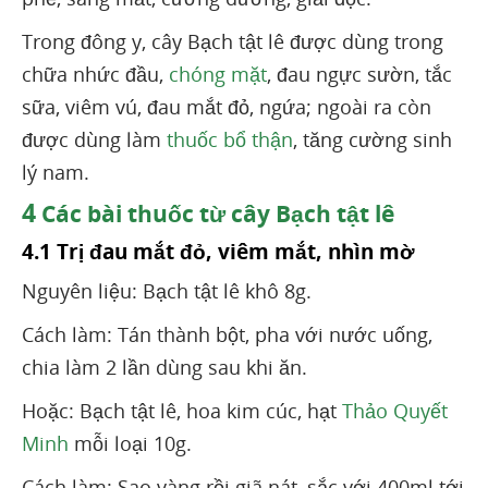
Trong đông y, cây Bạch tật lê được dùng trong
chữa nhức đầu,
chóng mặt
, đau ngực sườn, tắc
sữa, viêm vú, đau mắt đỏ, ngứa; ngoài ra còn
được dùng làm
thuốc bổ thận
, tăng cường sinh
lý nam.
4
Các bài thuốc từ cây Bạch tật lê
4.1 Trị đau mắt đỏ, viêm mắt, nhìn mờ
Nguyên liệu: Bạch tật lê khô 8g.
Cách làm: Tán thành bột, pha với nước uống,
chia làm 2 lần dùng sau khi ăn.
Hoặc: Bạch tật lê, hoa kim cúc, hạt
Thảo Quyết
Minh
mỗi loại 10g.
Cách làm: Sao vàng rồi giã nát, sắc với 400ml tới