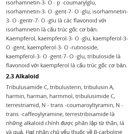
isorhamnetin-3- O - p -coumarylglu,
isorhamnetin-3- O -gent-7- O -glu, isorhamnetin-
3- O -gentr-7- O -glu là các flavonoid với
isorhamnetin là cấu trúc gốc cơ bản.
Kaempferol, kaempferol-3- O -glu, kaempferol-3-
O -gent, kaempferol-3- O -rutinoside,
kaempferol-3- O -gent-7- O -glu, tribuloside là
flavonoid với kaempferol là cấu trúc gốc cơ bản.
2.3 Alkaloid
Tribulusamide C, tribulusterin, tribulusin A,
harmin, harman, harmmol, tribulusimide C,
terrestriamid, N - trans -coumaroyltyramin, N -
trans -caffeoylyramine, terrestribisamide là
những alkaloid chính được phân lập từ thân, lá
và quả. Hạt nhân chủ yếu thuộc về β-carboline