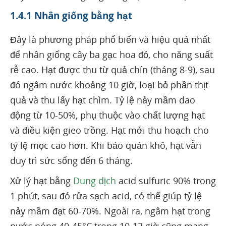
1.4.1 Nhân giống bằng hạt
Đây là phương pháp phổ biến và hiệu quả nhất
để nhân giống cây ba gạc hoa đỏ, cho năng suất
rễ cao. Hạt được thu từ quả chín (tháng 8-9), sau
đó ngâm nước khoảng 10 giờ, loại bỏ phần thịt
quả và thu lấy hạt chìm. Tỷ lệ nảy mầm dao
động từ 10-50%, phụ thuộc vào chất lượng hạt
và điều kiện gieo trồng. Hạt mới thu hoạch cho
tỷ lệ mọc cao hơn. Khi bảo quản khô, hạt vẫn
duy trì sức sống đến 6 tháng.
Xử lý hạt bằng
Dung dịch
acid sulfuric 90% trong
1 phút, sau đó rửa sạch acid, có thể giúp tỷ lệ
nảy mầm đạt 60-70%. Ngoài ra, ngâm hạt trong
nước nóng 40-45°C trong 10-12 giờ cũng mang