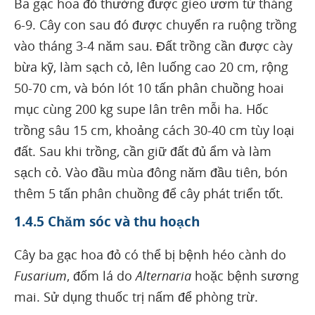
Ba gạc hoa đỏ thường được gieo ươm từ tháng
6-9. Cây con sau đó được chuyển ra ruộng trồng
vào tháng 3-4 năm sau. Đất trồng cần được cày
bừa kỹ, làm sạch cỏ, lên luống cao 20 cm, rộng
50-70 cm, và bón lót 10 tấn phân chuồng hoai
mục cùng 200 kg supe lân trên mỗi ha. Hốc
trồng sâu 15 cm, khoảng cách 30-40 cm tùy loại
đất. Sau khi trồng, cần giữ đất đủ ẩm và làm
sạch cỏ. Vào đầu mùa đông năm đầu tiên, bón
thêm 5 tấn phân chuồng để cây phát triển tốt.
1.4.5 Chăm sóc và thu hoạch
Cây ba gạc hoa đỏ có thể bị bệnh héo cành do
Fusarium
, đốm lá do
Alternaria
hoặc bệnh sương
mai. Sử dụng thuốc trị nấm để phòng trừ.