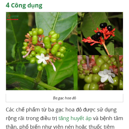
4
Công dụng
Ba gạc hoa đỏ
Các chế phẩm từ ba gạc hoa đỏ được sử dụng
rộng rãi trong điều trị
tăng huyết áp
và bệnh tâm
thần, phổ biến như viên nén hoặc thuốc tiêm