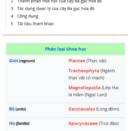
Thành phần hóa học của cây Ba gạc hoa đỏ
Tác dụng dược lý của cây Ba gạc hoa đỏ
Công dụng
Tài liệu tham khảo
Phân loại khoa học
Giới
Plantae
(Thực vật)
(
regnum
)
Tracheophyta
(Ngành
thực vật có mạch)
Magnoliopsida
(Lớp Hai
lá mầm (Ngọc Lan))
Bộ
Gentianales
(Long đởm)
(
ordo
)
Họ
Apocynaceae
(Trúc đào)
(
familia
)