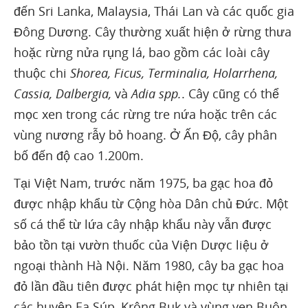
đến Sri Lanka, Malaysia, Thái Lan và các quốc gia
Đông Dương. Cây thường xuất hiện ở rừng thưa
hoặc rừng nửa rụng lá, bao gồm các loài cây
thuộc chi
Shorea, Ficus, Terminalia, Holarrhena,
Cassia, Dalbergia,
và
Adia spp.
. Cây cũng có thể
mọc xen trong các rừng tre nứa hoặc trên các
vùng nương rẫy bỏ hoang. Ở Ấn Độ, cây phân
bố đến độ cao 1.200m.
Tại Việt Nam, trước năm 1975, ba gạc hoa đỏ
được nhập khẩu từ Cộng hòa Dân chủ Đức. Một
số cá thể từ lứa cây nhập khẩu này vẫn được
bảo tồn tại vườn thuốc của Viện Dược liệu ở
ngoại thành Hà Nội. Năm 1980, cây ba gạc hoa
đỏ lần đầu tiên được phát hiện mọc tự nhiên tại
các huyện Ea Súp, Krông Buk và vùng ven Buôn