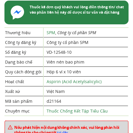
Thuốc kê đơn quý khách vui lòng điền thông tin/ chat
vào phần liên hệ này để dược sĩ tư vấn và đặt hàng
Thương hiệu
SPM
,
Công ty cổ phần SPM
Công ty đăng ký
Công ty cổ phần SPM
Số đăng ký
VD-12548-10
Dạng bào chế
Viên nén bao phim
Quy cách đóng gói
Hộp 6 vỉ x 10 viên
Hoạt chất
Aspirin (Acid Acetylsalicylic)
Xuất xứ
Việt Nam
Mã sản phẩm
d21164
Chuyên mục
Thuốc Chống Kết Tập Tiểu Cầu
Nếu phát hiện nội dung không chính xác, vui lòng phản hồi
thông tin cho chúng tôi
tại đây