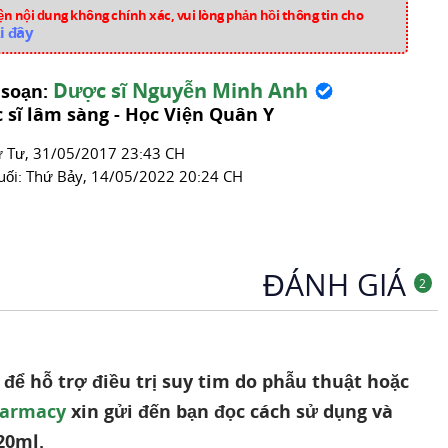
M1491
n nội dung không chính xác, vui lòng phản hồi thông tin cho
i đây
Thuốc Tim Mạch
Dược sĩ Nguyễn Minh Anh
 soạn:
 sĩ lâm sàng - Học Viện Quân Y
́ Tư, 31/05/2017 23:43 CH
uối:
Thứ Bảy, 14/05/2022 20:24 CH
ĐÁNH GIÁ
2
để hỗ trợ điều trị suy tim do phẫu thuật hoặc
harmacy
xin gửi đến bạn đọc cách sử dụng và
20ml.