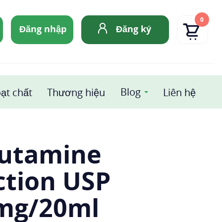
0
Đăng nhập
Đăng ký
Blog
ạt chất
Thương hiệu
Liên hệ
utamine
ction USP
mg/20ml