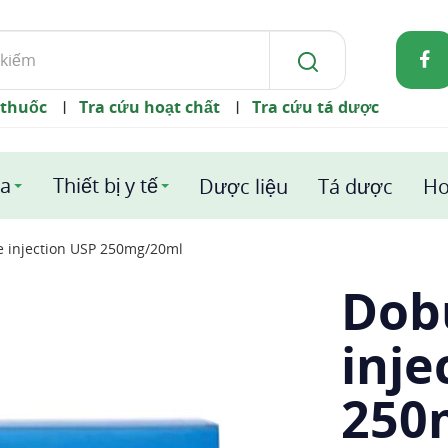
 thuốc
Tra cứu hoạt chất
Tra cứu tá dược
|
|
a
Thiết bị y tế
Dược liệu
Tá dược
Ho
 injection USP 250mg/20ml
Dob
inje
250