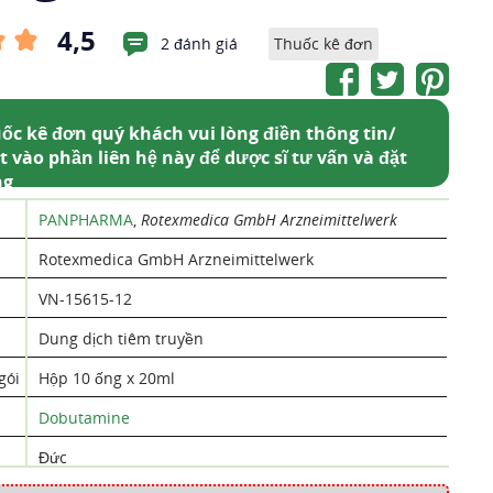
4,5
2 đánh giá
Thuốc kê đơn
ốc kê đơn quý khách vui lòng điền thông tin/
t vào phần liên hệ này để dược sĩ tư vấn và đặt
ng
PANPHARMA
,
Rotexmedica GmbH Arzneimittelwerk
Rotexmedica GmbH Arzneimittelwerk
VN-15615-12
Dung dịch tiêm truyền
gói
Hộp 10 ống x 20ml
Dobutamine
Đức