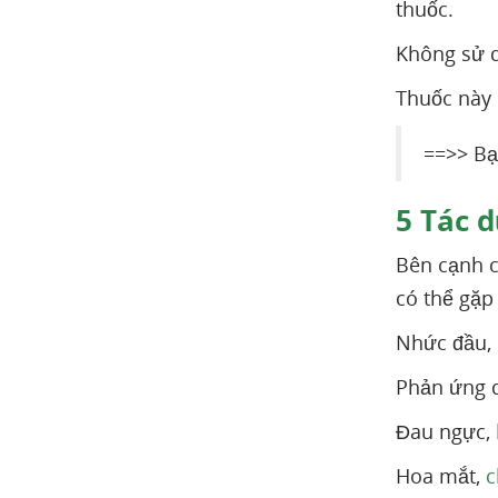
thuốc.
Không sử d
Thuốc này 
==>> Bạ
5
Tác d
Bên cạnh c
có thể gặp
Nhức đầu,
Phản ứng d
Đau ngực,
Hoa mắt,
c