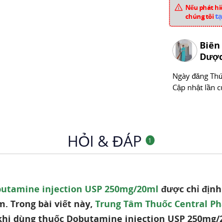
Mã sản phẩm
Nếu phát hiệ
tạ
chúng tôi
Chuyên mục
Biên
Dược
Ngày đăng
Thư
Cập nhật lần c
HỎI & ĐÁP
1
utamine injection USP 250mg/20ml
được chỉ định 
m. Trong bài viết này,
Trung Tâm Thuốc Central P
 khi dùng thuốc Dobutamine injection USP 250mg/