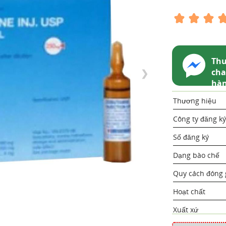
Thu
cha
❯
hà
Thương hiệu
Công ty đăng ký
Số đăng ký
Dạng bào chế
Quy cách đóng 
Hoạt chất
Xuất xứ